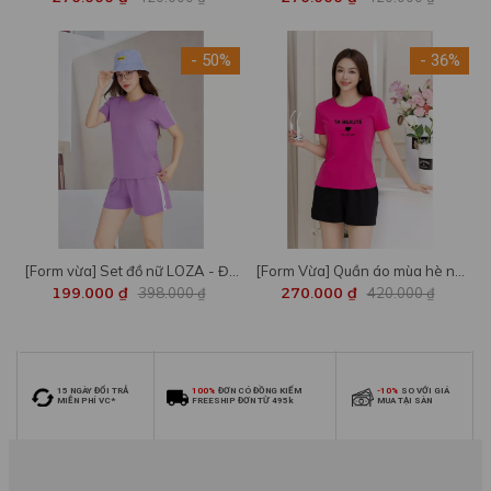
in chữ thời trang - Đồ bộ nữ
hến in chữ Amikq - Bộ đồ nữ
cotton form vừa Loza G0102
Loza - BH6295
- 50%
- 36%
[Form vừa] Set đồ nữ LOZA - Đồ
[Form Vừa] Quần áo mùa hè nữ
bộ nữ gồm quần áo cộc tay chất
in chữ BEAUTÉ - Đồ bộ thun nữ
199.000 ₫
398.000 ₫
270.000 ₫
420.000 ₫
liệu cotton 4 chiều PB87
mặc nhà/đi chơi - LOZA VP39
15 NGÀY ĐỔI TRẢ
100%
ĐƠN CÓ ĐỒNG KIỂM
-10%
SO VỚI GIÁ
MIỄN PHÍ VC*
FREESHIP ĐƠN TỪ 495k
MUA TẠI SÀN