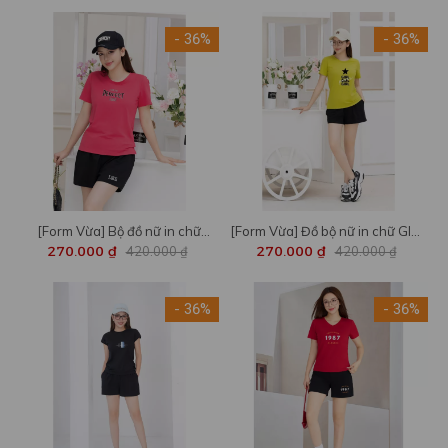
- 36%
- 36%
[Form Vừa] Bộ đồ nữ in chữ
[Form Vừa] Đồ bộ nữ in chữ GIRL
Perfect - Set cộc tay mặc nhà/ đi
(áo thun + quần đùi) - Set cộc tay
270.000 ₫
420.000 ₫
270.000 ₫
420.000 ₫
chơi LOZA VP336
mặc nhà/ đi chơi LOZA VP37
- 36%
- 36%