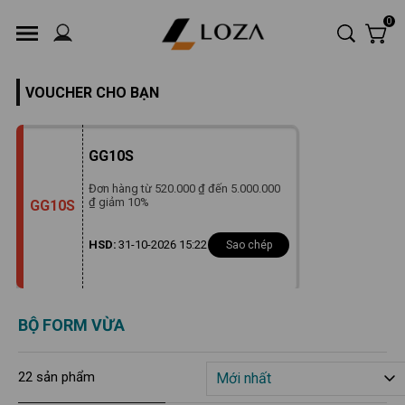
0
VOUCHER CHO BẠN
GG10S
Đơn hàng từ 520.000 ₫ đến 5.000.000
₫ giảm 10%
GG10S
31-10-2026 15:22
HSD:
Sao chép
BỘ FORM VỪA
22
Mới nhất