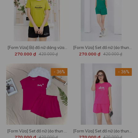
[Form Vừa] Bộ đồ nữ dáng vừa-
[Form Vừa] Set đồ nữ (áo thun
Set đồ nữ mặc nhà mùa hè (áo
tay hến form vừa + quần đùi)
270.000 ₫
420.000 ₫
270.000 ₫
420.000 ₫
thun + quần đùi) - LOZA G0132
cotton in chữ Good Friend - Bộ
đồ nữ Loza - BH6301
- 36%
- 36%
[Form Vừa] Set đồ nữ (áo thun +
[Form Vừa] Set đồ nữ (áo thun
quần đùi) mặc nhà sang chảnh
form vừa + quần đùi) cotton tay
270.000 ₫
420.000 ₫
270.000 ₫
420.000 ₫