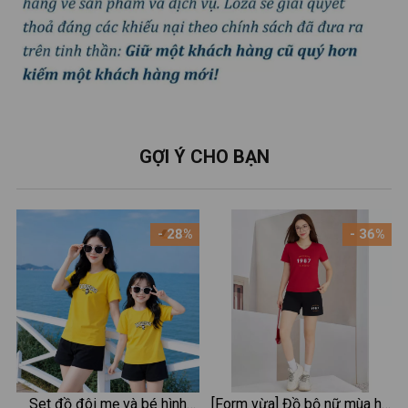
GỢI Ý CHO BẠN
- 28%
- 36%
Set đồ đôi mẹ và bé hình
[Form vừa] Đồ bộ nữ mùa hè