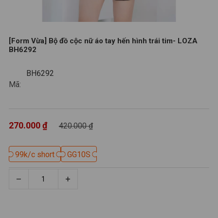
[Form Vừa] Bộ đồ cộc nữ áo tay hến hình trái tim- LOZA
BH6292
BH6292
BH6292
Mã:
270.000 ₫
420.000 ₫
99k/c short
99k/c short
GG10S
GG10S