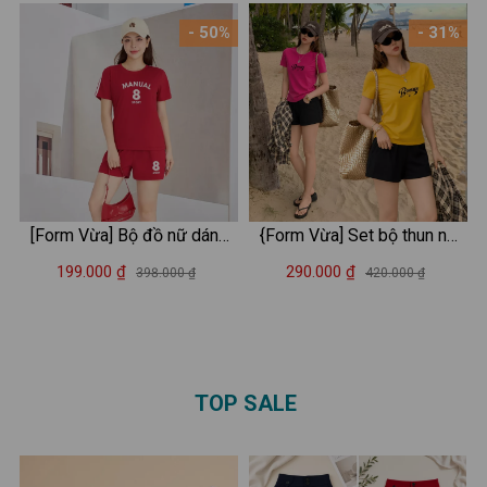
Pretty Girl - Bộ đồ nữ LOZA -
PB87
- 50%
- 31%
BH6299
[Form Vừa] Bộ đồ nữ dáng
{Form Vừa] Set bộ thun nữ
vừa thể thao - Set đồ nữ
chữ 'BRANSON' - Loza
199.000 ₫
290.000 ₫
398.000 ₫
420.000 ₫
mặc nhà mùa hè (áo thun +
VP704
quần đùi) - LOZA PB367
TOP SALE