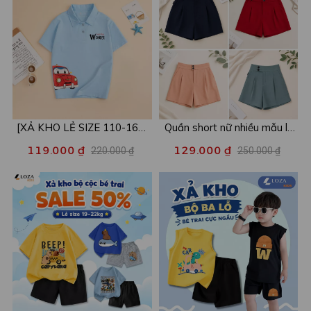
[XẢ KHO LẺ SIZE 110-160]
Quần short nữ nhiều mẫu lẻ
Áo POLO cho bé in hình nhiều
size xả kho - Combo 2c chỉ
119.000 ₫
129.000 ₫
220.000 ₫
250.000 ₫
mẫu - Áo trẻ em từ 15-42kg
còn 99k/c - Loza XA016
- Loza Kids XPL001