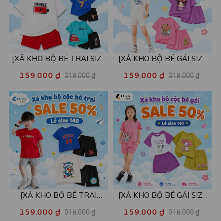
[XẢ KHO BỘ BÉ TRAI SIZE
[XẢ KHO BỘ BÉ GÁI SIZE
130] Bộ đồ cho bé trai nhiều
130] Bộ đồ cho bé gái nhiều
159.000 ₫
159.000 ₫
318.000 ₫
318.000 ₫
mẫu - Quần áo bé trai từ 22-
mẫu - Quần áo bé gái từ 22-
26kg - Loza Kids XB004
26kg - Loza Kids XB005
[XẢ KHO BỘ BÉ TRAI
[XẢ KHO BỘ BÉ GÁI SIZE
SIZE140] Bộ đồ cho bé trai
140] Bộ đồ cho bé gái nhiều
159.000 ₫
159.000 ₫
318.000 ₫
318.000 ₫
nhiều mẫu - Quần áo bé trai
mẫu - Quần áo bé gái từ 26-