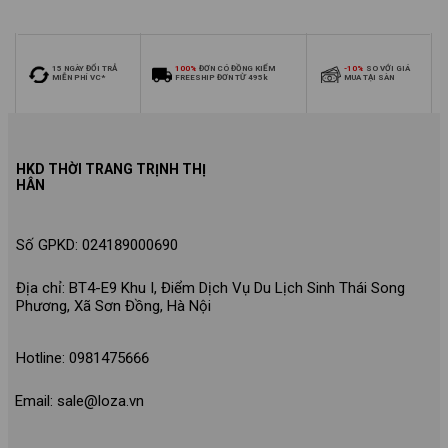
từ 26-30kg - Loza Kids
30kg - Loza Kids XB006
XB009
15 NGÀY ĐỔI TRẢ
100%
ĐƠN CÓ ĐỒNG KIỂM
-10%
SO VỚI GIÁ
MIỄN PHÍ VC*
FREESHIP ĐƠN TỪ 495k
MUA TẠI SÀN
HKD THỜI TRANG TRỊNH THỊ
HÂN
Số GPKD: 024189000690
Địa chỉ: BT4-E9 Khu I, Điểm Dịch Vụ Du Lịch Sinh Thái Song
Phương, Xã Sơn Đồng, Hà Nội
Hotline: 0981475666
Email: sale@loza.vn