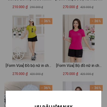
mèo kitty - Loza VP706-
thun cotton áo cổ V - Quần
210.000 ₫
270.000 ₫
290.000 ₫
420.000 ₫
SB706
áo nữ mặc nhà/đi chơi -
LOZA G0182
- 36%
- 36%
[Form Vừa] Đồ bộ nữ in chữ
[Form Vừa] Bộ đồ nữ in chữ
GIRL (áo thun + quần đùi) -
Just for you - Set cộc tay
270.000 ₫
270.000 ₫
420.000 ₫
420.000 ₫
Set cộc tay mặc nhà/ đi chơi
mặc nhà/ đi chơi LOZA
LOZA VP37
VP337
- 36%
- 36%