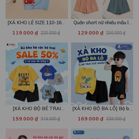
[XẢ KHO LẺ SIZE 110-160]
Quần short nữ nhiều mẫu lẻ
Áo POLO cho bé in hình nhiều
size xả kho - Combo 2c chỉ
119.000 ₫
129.000 ₫
220.000 ₫
250.000 ₫
mẫu - Áo trẻ em từ 15-42kg
còn 99k/c - Loza XA016
- Loza Kids XPL001
[XẢ KHO BỘ BÉ TRAI
[XẢ KHO BỘ BA LỖ] Bộ ba
SIZE120] Bộ đồ cho bé trai
lỗ cho bé trai nhiều mẫu lẻ
159.000 ₫
169.000 ₫
318.000 ₫
338.000 ₫
nhiều mẫu - Quần áo bé trai
size từ 15-40kg - Quần áo
từ 19-22kg - Loza Kids
bé trai - Loza Kids XABL01
XB003