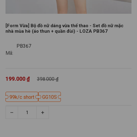
[Form Vừa] Bộ đồ nữ dáng vừa thể thao - Set đồ nữ mặc
nhà mùa hè (áo thun + quần đùi) - LOZA PB367
PB367
PB367
Mã:
199.000 ₫
398.000 ₫
99k/c short
99k/c short
GG10S
GG10S