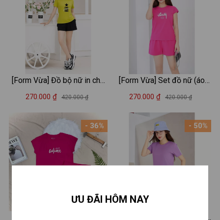
[Form Vừa] Đồ bộ nữ in chữ
[Form Vừa] Set đồ nữ (áo
GIRL (áo thun + quần đùi) -
thun form vừa + quần đùi)
270.000 ₫
270.000 ₫
420.000 ₫
420.000 ₫
Set cộc tay mặc nhà/ đi chơi
cotton tay hến in chữ Amikq -
LOZA VP37
Bộ đồ nữ Loza - BH6295
- 36%
- 50%
ƯU ĐÃI HÔM NAY
[Form Vừa] Bộ đồ nữ (áo
[Form vừa] Set đồ nữ LOZA -