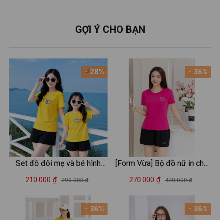
GỢI Ý CHO BẠN
- 28%
- 36%
Set đồ đôi mẹ và bé hình
[Form Vừa] Bộ đồ nữ in chữ
mèo kitty - Loza VP706-
Just for you - Set cộc tay
210.000 ₫
270.000 ₫
290.000 ₫
420.000 ₫
SB706
mặc nhà/ đi chơi LOZA
VP337
- 36%
- 36%