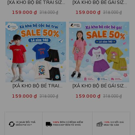
[XẢ KHO BỘ BÉ TRAI SIZE
[XẢ KHO BỘ BÉ GÁI SIZE
130] Bộ đồ cho bé trai nhiều
130] Bộ đồ cho bé gái nhiều
159.000 ₫
159.000 ₫
318.000 ₫
318.000 ₫
mẫu - Quần áo bé trai từ 22-
mẫu - Quần áo bé gái từ 22-
26kg - Loza Kids XB004
26kg - Loza Kids XB005
[XẢ KHO BỘ BÉ TRAI
[XẢ KHO BỘ BÉ GÁI SIZE
SIZE140] Bộ đồ cho bé trai
140] Bộ đồ cho bé gái nhiều
159.000 ₫
159.000 ₫
318.000 ₫
318.000 ₫
nhiều mẫu - Quần áo bé trai
mẫu - Quần áo bé gái từ 26-
từ 26-30kg - Loza Kids
30kg - Loza Kids XB006
XB009
15 NGÀY ĐỔI TRẢ
100%
ĐƠN CÓ ĐỒNG KIỂM
-10%
SO VỚI GIÁ
MIỄN PHÍ VC*
FREESHIP ĐƠN TỪ 495k
MUA TẠI SÀN