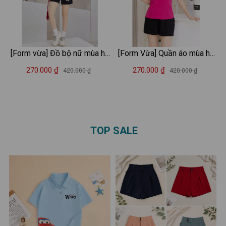
[Form vừa] Đồ bộ nữ mùa hè
[Form Vừa] Quần áo mùa hè
thun cotton áo cổ V - Quần
nữ in chữ BEAUTÉ - Đồ bộ
270.000 ₫
270.000 ₫
420.000 ₫
420.000 ₫
áo nữ mặc nhà/đi chơi -
thun nữ mặc nhà/đi chơi -
LOZA G0182
LOZA VP39
TOP SALE