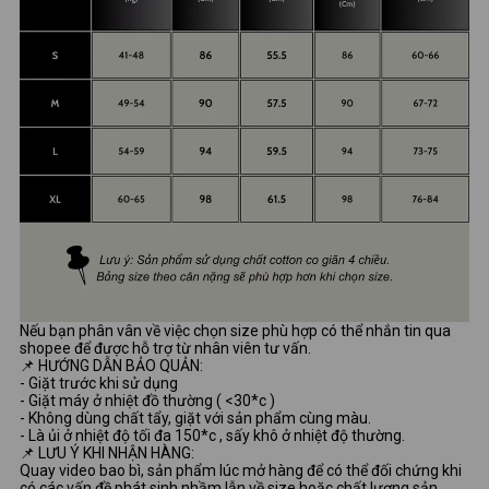
Nếu bạn phân vân về việc chọn size phù hợp có thể nhắn tin qua
shopee để được hỗ trợ từ nhân viên tư vấn.
📌 HƯỚNG DẪN BẢO QUẢN:
- Giặt trước khi sử dụng
- Giặt máy ở nhiệt đồ thường ( <30*c )
- Không dùng chất tẩy, giặt với sản phẩm cùng màu.
- Là ủi ở nhiệt độ tối đa 150*c , sấy khô ở nhiệt độ thường.
📌 LƯU Ý KHI NHẬN HÀNG:
Quay video bao bì, sản phẩm lúc mở hàng để có thể đối chứng khi
có các vấn đề phát sinh nhầm lẫn về size hoặc chất lượng sản