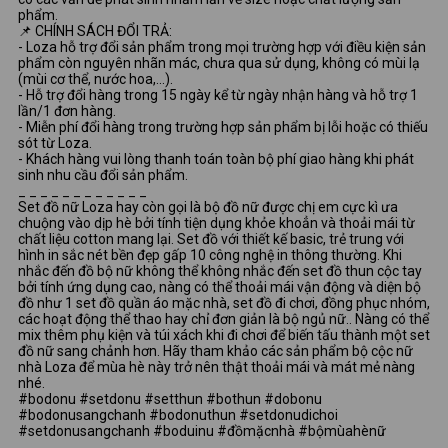
phẩm.
📌 CHÍNH SÁCH ĐỔI TRẢ:
- Loza hỗ trợ đổi sản phẩm trong mọi trường hợp với điều kiện sản
phẩm còn nguyên nhãn mác, chưa qua sử dụng, không có mùi lạ
(mùi cơ thể, nước hoa,...).
- Hỗ trợ đổi hàng trong 15 ngày kể từ ngày nhận hàng và hỗ trợ 1
lần/1 đơn hàng.
- Miễn phí đổi hàng trong trường hợp sản phẩm bị lỗi hoặc có thiếu
sót từ Loza.
- Khách hàng vui lòng thanh toán toàn bộ phí giao hàng khi phát
sinh nhu cầu đổi sản phẩm.
_ _ _ _ _ _ _ _ _ _ _ _
Set đồ nữ Loza hay còn gọi là bộ đồ nữ được chị em cực kì ưa
chuộng vào dịp hè bởi tính tiện dụng khỏe khoẳn và thoải mái từ
chất liệu cotton mang lại. Set đồ với thiết kế basic, trẻ trung với
hình in sắc nét bền đẹp gấp 10 công nghệ in thông thường. Khi
nhắc đến đồ bộ nữ không thể không nhắc đến set đồ thun cộc tay
bởi tính ứng dụng cao, nàng có thể thoải mái vận động và diện bộ
đồ như 1 set đồ quần áo mặc nhà, set đồ đi chơi, đồng phục nhóm,
các hoạt động thể thao hay chỉ đơn giản là bộ ngủ nữ.. Nàng có thể
mix thêm phụ kiện và túi xách khi đi chơi để biến tấu thành một set
đồ nữ sang chảnh hơn. Hãy tham khảo các sản phẩm bộ cộc nữ
nhà Loza để mùa hè này trở nên thật thoải mái và mát mẻ nàng
nhé.
#bodonu #setdonu #setthun #bothun #dobonu
#bodonusangchanh #bodonuthun #setdonudichoi
#setdonusangchanh #boduinu #đồmặcnhà #bộmùahènữ