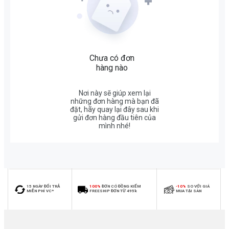
Chưa có đơn
hàng nào
Nơi này sẽ giúp xem lại
những đơn hàng mà bạn đã
đặt, hãy quay lại đây sau khi
gửi đơn hàng đầu tiên của
mình nhé!
15 NGÀY ĐỔI TRẢ
100%
ĐƠN CÓ ĐỒNG KIỂM
-10%
SO VỚI GIÁ
MIỄN PHÍ VC*
FREESHIP ĐƠN TỪ 495k
MUA TẠI SÀN