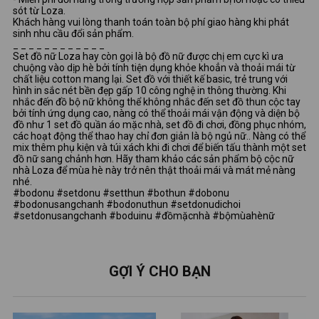
sót từ Loza.
Khách hàng vui lòng thanh toán toàn bộ phí giao hàng khi phát
sinh nhu cầu đổi sản phẩm.
_ _ _ _ _ _ _ _ _ _ _ _
Set đồ nữ Loza hay còn gọi là bộ đồ nữ được chị em cực kì ưa
chuộng vào dịp hè bởi tính tiện dụng khỏe khoẳn và thoải mái từ
chất liệu cotton mang lại. Set đồ với thiết kế basic, trẻ trung với
hình in sắc nét bền đẹp gấp 10 công nghệ in thông thường. Khi
nhắc đến đồ bộ nữ không thể không nhắc đến set đồ thun cộc tay
bởi tính ứng dụng cao, nàng có thể thoải mái vận động và diện bộ
đồ như 1 set đồ quần áo mặc nhà, set đồ đi chơi, đồng phục nhóm,
các hoạt động thể thao hay chỉ đơn giản là bộ ngủ nữ.. Nàng có thể
mix thêm phụ kiện và túi xách khi đi chơi để biến tấu thành một set
đồ nữ sang chảnh hơn. Hãy tham khảo các sản phẩm bộ cộc nữ
nhà Loza để mùa hè này trở nên thật thoải mái và mát mẻ nàng
nhé.
#bodonu #setdonu #setthun #bothun #dobonu
#bodonusangchanh #bodonuthun #setdonudichoi
#setdonusangchanh #boduinu #đồmặcnhà #bộmùahènữ
GỢI Ý CHO BẠN