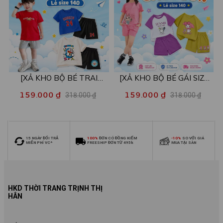
[XẢ KHO BỘ BÉ TRAI
[XẢ KHO BỘ BÉ GÁI SIZE
SIZE140] Bộ đồ cho bé trai
140] Bộ đồ cho bé gái nhiều
159.000 ₫
159.000 ₫
318.000 ₫
318.000 ₫
nhiều mẫu - Quần áo bé trai
mẫu - Quần áo bé gái từ 26-
từ 26-30kg - Loza Kids
30kg - Loza Kids XB006
XB009
15 NGÀY ĐỔI TRẢ
100%
ĐƠN CÓ ĐỒNG KIỂM
-10%
SO VỚI GIÁ
MIỄN PHÍ VC*
FREESHIP ĐƠN TỪ 495k
MUA TẠI SÀN
HKD THỜI TRANG TRỊNH THỊ
HÂN