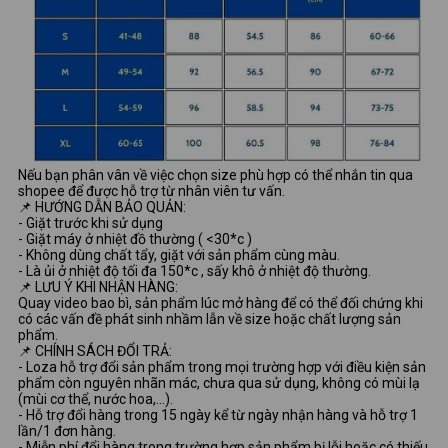
Nếu bạn phân vân về việc chọn size phù hợp có thể nhắn tin qua
shopee để được hỗ trợ từ nhân viên tư vấn.
📌 HƯỚNG DẪN BẢO QUẢN:
- Giặt trước khi sử dụng
- Giặt máy ở nhiệt đồ thường ( <30*c )
- Không dùng chất tẩy, giặt với sản phẩm cùng màu.
- Là ủi ở nhiệt độ tối đa 150*c , sấy khô ở nhiệt độ thường.
📌 LƯU Ý KHI NHẬN HÀNG:
Quay video bao bì, sản phẩm lúc mở hàng để có thể đối chứng khi
có các vấn đề phát sinh nhầm lẫn về size hoặc chất lượng sản
phẩm.
📌 CHÍNH SÁCH ĐỔI TRẢ:
- Loza hỗ trợ đổi sản phẩm trong mọi trường hợp với điều kiện sản
phẩm còn nguyên nhãn mác, chưa qua sử dụng, không có mùi lạ
(mùi cơ thể, nước hoa,...).
- Hỗ trợ đổi hàng trong 15 ngày kể từ ngày nhận hàng và hỗ trợ 1
lần/1 đơn hàng.
- Miễn phí đổi hàng trong trường hợp sản phẩm bị lỗi hoặc có thiếu