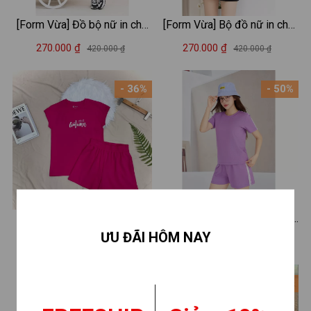
[Form Vừa] Đồ bộ nữ in chữ
[Form Vừa] Bộ đồ nữ in chữ
GIRL (áo thun + quần đùi) -
Just for you - Set cộc tay
270.000 ₫
270.000 ₫
420.000 ₫
420.000 ₫
Set cộc tay mặc nhà/ đi chơi
mặc nhà/ đi chơi LOZA
LOZA VP37
VP337
- 36%
- 50%
[Form Vừa] Bộ đồ nữ (áo
[Form vừa] Set đồ nữ LOZA -
ƯU ĐÃI HÔM NAY
thun form vừa + quần đùi)
Đồ bộ nữ gồm quần áo cộc
270.000 ₫
199.000 ₫
420.000 ₫
398.000 ₫
mùa hè - Set đồ nữ cotton
tay chất liệu cotton 4 chiều
form vừa Loza G0103
PB87
- 36%
- 31%