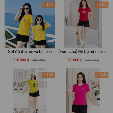
- 28%
- 36%
Set đồ đôi mẹ và bé hình
[Form vừa] Đồ bộ nữ mùa hè
mèo kitty - Loza VP706-
thun cotton áo cổ V - Quần
210.000 ₫
270.000 ₫
290.000 ₫
420.000 ₫
SB706
áo nữ mặc nhà/đi chơi -
LOZA G0182
- 36%
- 36%