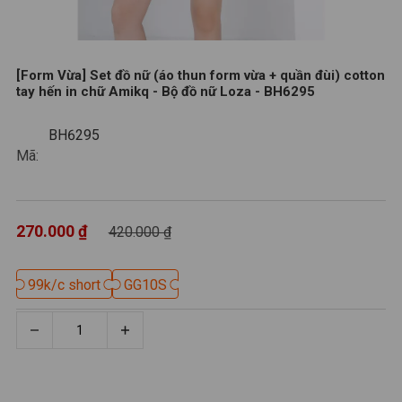
[Form Vừa] Set đồ nữ (áo thun form vừa + quần đùi) cotton
tay hến in chữ Amikq - Bộ đồ nữ Loza - BH6295
BH6295
BH6295
Mã:
270.000 ₫
420.000 ₫
99k/c short
99k/c short
GG10S
GG10S