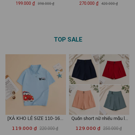
vừa thể thao - Set đồ nữ
nữ in chữ BEAUTÉ - Đồ bộ
199.000 ₫
270.000 ₫
398.000 ₫
420.000 ₫
mặc nhà mùa hè (áo thun +
thun nữ mặc nhà/đi chơi -
quần đùi) - LOZA PB367
LOZA VP39
TOP SALE
[XẢ KHO LẺ SIZE 110-160]
Quần short nữ nhiều mẫu lẻ
Áo POLO cho bé in hình nhiều
size xả kho - Combo 2c chỉ
119.000 ₫
129.000 ₫
220.000 ₫
250.000 ₫
mẫu - Áo trẻ em từ 15-42kg
còn 99k/c - Loza XA016