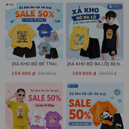
- Loza Kids XPL001
[XẢ KHO BỘ BÉ TRAI
[XẢ KHO BỘ BA LỖ] Bộ ba
SIZE120] Bộ đồ cho bé trai
lỗ cho bé trai nhiều mẫu lẻ
159.000 ₫
169.000 ₫
318.000 ₫
338.000 ₫
nhiều mẫu - Quần áo bé trai
size từ 15-40kg - Quần áo
từ 19-22kg - Loza Kids
bé trai - Loza Kids XABL01
XB003