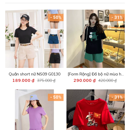
- 50%
- 31%
Quần short nữ NS09 G0130
[Form Rộng] Đồ bộ nữ mùa hè
189.000 ₫
375.000 ₫
- Set đồ nữ gồm áo thun+quần
290.000 ₫
420.000 ₫
đùi cotton - LOZA G0257
G0258
- 50%
- 31%