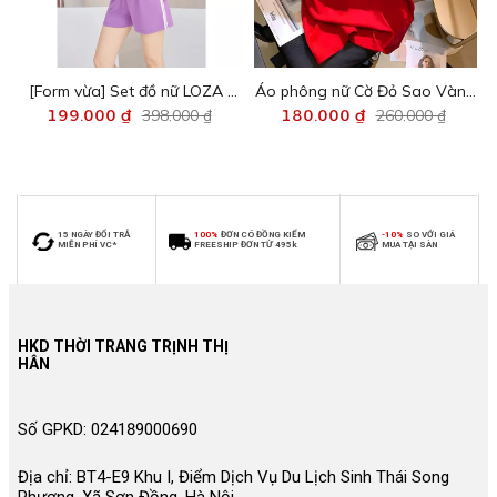
[Form vừa] Set đồ nữ LOZA -
Áo phông nữ Cờ Đỏ Sao Vàng
B
Đồ bộ nữ gồm quần áo cộc tay
199.000 ₫
398.000 ₫
Việt nam chất liệu thun cotton
180.000 ₫
260.000 ₫
chất liệu cotton 4 chiều PB87
- Áo thun nữ 'Độc lập tự do' -
G0189
LOZA G0293 G0293
15 NGÀY ĐỔI TRẢ
100%
ĐƠN CÓ ĐỒNG KIỂM
-10%
SO VỚI GIÁ
MIỄN PHÍ VC*
FREESHIP ĐƠN TỪ 495k
MUA TẠI SÀN
HKD THỜI TRANG TRỊNH THỊ
HÂN
Số GPKD: 024189000690
Địa chỉ: BT4-E9 Khu I, Điểm Dịch Vụ Du Lịch Sinh Thái Song