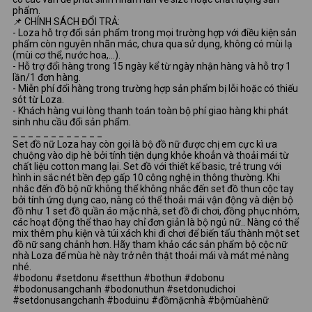
phẩm.
📌 CHÍNH SÁCH ĐỔI TRẢ:
- Loza hỗ trợ đổi sản phẩm trong mọi trường hợp với điều kiện sản
phẩm còn nguyên nhãn mác, chưa qua sử dụng, không có mùi lạ
(mùi cơ thể, nước hoa,...).
- Hỗ trợ đổi hàng trong 15 ngày kể từ ngày nhận hàng và hỗ trợ 1
lần/1 đơn hàng.
- Miễn phí đổi hàng trong trường hợp sản phẩm bị lỗi hoặc có thiếu
sót từ Loza.
- Khách hàng vui lòng thanh toán toàn bộ phí giao hàng khi phát
sinh nhu cầu đổi sản phẩm.
_ _ _ _ _ _ _ _ _ _ _ _
Set đồ nữ Loza hay còn gọi là bộ đồ nữ được chị em cực kì ưa
chuộng vào dịp hè bởi tính tiện dụng khỏe khoẳn và thoải mái từ
chất liệu cotton mang lại. Set đồ với thiết kế basic, trẻ trung với
hình in sắc nét bền đẹp gấp 10 công nghệ in thông thường. Khi
nhắc đến đồ bộ nữ không thể không nhắc đến set đồ thun cộc tay
bởi tính ứng dụng cao, nàng có thể thoải mái vận động và diện bộ
đồ như 1 set đồ quần áo mặc nhà, set đồ đi chơi, đồng phục nhóm,
các hoạt động thể thao hay chỉ đơn giản là bộ ngủ nữ.. Nàng có thể
mix thêm phụ kiện và túi xách khi đi chơi để biến tấu thành một set
đồ nữ sang chảnh hơn. Hãy tham khảo các sản phẩm bộ cộc nữ
nhà Loza để mùa hè này trở nên thật thoải mái và mát mẻ nàng
nhé.
#bodonu #setdonu #setthun #bothun #dobonu
#bodonusangchanh #bodonuthun #setdonudichoi
#setdonusangchanh #boduinu #đồmặcnhà #bộmùahènữ