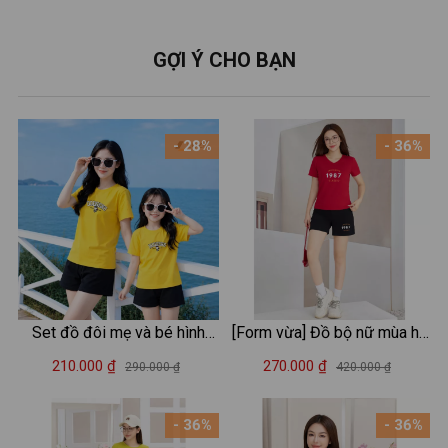
GỢI Ý CHO BẠN
- 28%
- 36%
Set đồ đôi mẹ và bé hình
[Form vừa] Đồ bộ nữ mùa hè
mèo kitty - Loza VP706-
thun cotton áo cổ V - Quần
210.000 ₫
270.000 ₫
290.000 ₫
420.000 ₫
SB706
áo nữ mặc nhà/đi chơi -
LOZA G0182
- 36%
- 36%