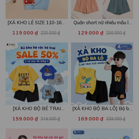
[XẢ KHO LẺ SIZE 110-160]
Quần short nữ nhiều mẫu lẻ
Áo POLO cho bé in hình nhiều
size xả kho - Combo 2c chỉ
119.000 ₫
129.000 ₫
220.000 ₫
250.000 ₫
mẫu - Áo trẻ em từ 15-42kg
còn 99k/c - Loza XA016
- Loza Kids XPL001
[XẢ KHO BỘ BÉ TRAI
[XẢ KHO BỘ BA LỖ] Bộ ba
SIZE120] Bộ đồ cho bé trai
lỗ cho bé trai nhiều mẫu lẻ
159.000 ₫
169.000 ₫
318.000 ₫
338.000 ₫
nhiều mẫu - Quần áo bé trai
size từ 15-40kg - Quần áo
từ 19-22kg - Loza Kids
bé trai - Loza Kids XABL01
XB003