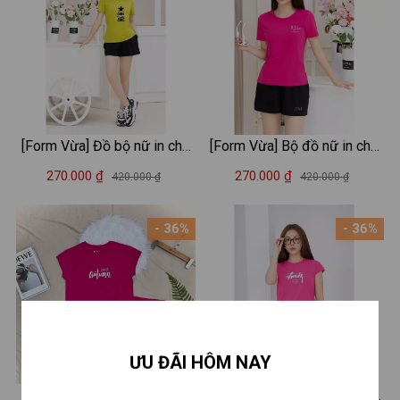
[Form Vừa] Đồ bộ nữ in chữ
[Form Vừa] Bộ đồ nữ in chữ
GIRL (áo thun + quần đùi) -
Just for you - Set cộc tay
270.000 ₫
270.000 ₫
420.000 ₫
420.000 ₫
Set cộc tay mặc nhà/ đi chơi
mặc nhà/ đi chơi LOZA
LOZA VP37
VP337
- 36%
- 36%
ƯU ĐÃI HÔM NAY
[Form Vừa] Bộ đồ nữ (áo
[Form Vừa] Set đồ nữ (áo