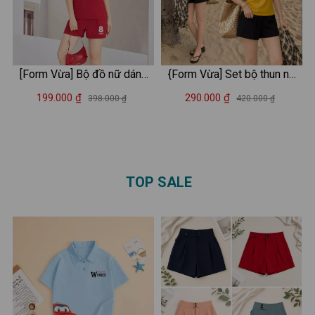
[Form Vừa] Bộ đồ nữ dáng
{Form Vừa] Set bộ thun nữ
vừa thể thao - Set đồ nữ
chữ 'BRANSON' - Loza
199.000 ₫
290.000 ₫
398.000 ₫
420.000 ₫
mặc nhà mùa hè (áo thun +
VP704
quần đùi) - LOZA PB367
TOP SALE