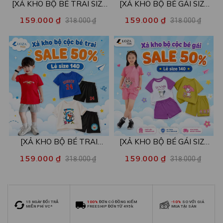
[XẢ KHO BỘ BÉ TRAI SIZE
[XẢ KHO BỘ BÉ GÁI SIZE
130] Bộ đồ cho bé trai nhiều
130] Bộ đồ cho bé gái nhiều
159.000 ₫
159.000 ₫
318.000 ₫
318.000 ₫
mẫu - Quần áo bé trai từ 22-
mẫu - Quần áo bé gái từ 22-
26kg - Loza Kids XB004
26kg - Loza Kids XB005
[XẢ KHO BỘ BÉ TRAI
[XẢ KHO BỘ BÉ GÁI SIZE
SIZE140] Bộ đồ cho bé trai
140] Bộ đồ cho bé gái nhiều
159.000 ₫
159.000 ₫
318.000 ₫
318.000 ₫
nhiều mẫu - Quần áo bé trai
mẫu - Quần áo bé gái từ 26-
từ 26-30kg - Loza Kids
30kg - Loza Kids XB006
XB009
15 NGÀY ĐỔI TRẢ
100%
ĐƠN CÓ ĐỒNG KIỂM
-10%
SO VỚI GIÁ
MIỄN PHÍ VC*
FREESHIP ĐƠN TỪ 495k
MUA TẠI SÀN