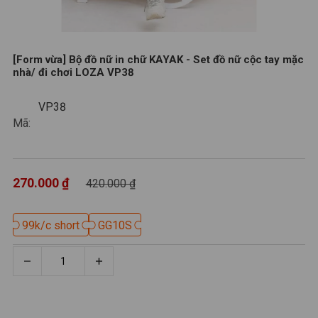
[Form vừa] Bộ đồ nữ in chữ KAYAK - Set đồ nữ cộc tay mặc
nhà/ đi chơi LOZA VP38
VP38
VP38
Mã:
270.000 ₫
420.000 ₫
99k/c short
99k/c short
GG10S
GG10S