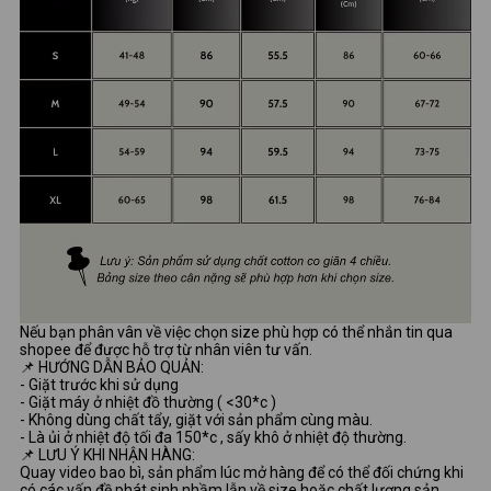
Nếu bạn phân vân về việc chọn size phù hợp có thể nhắn tin qua
shopee để được hỗ trợ từ nhân viên tư vấn.
📌 HƯỚNG DẪN BẢO QUẢN:
- Giặt trước khi sử dụng
- Giặt máy ở nhiệt đồ thường ( <30*c )
- Không dùng chất tẩy, giặt với sản phẩm cùng màu.
- Là ủi ở nhiệt độ tối đa 150*c , sấy khô ở nhiệt độ thường.
📌 LƯU Ý KHI NHẬN HÀNG:
Quay video bao bì, sản phẩm lúc mở hàng để có thể đối chứng khi
có các vấn đề phát sinh nhầm lẫn về size hoặc chất lượng sản