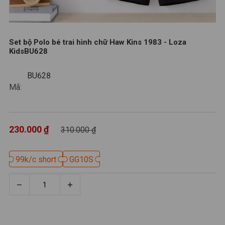
Set bộ Polo bé trai hình chữ Haw Kins 1983 - Loza
KidsBU628
BU628
BU628
Mã:
230.000 ₫
310.000 ₫
99k/c short
99k/c short
GG10S
GG10S