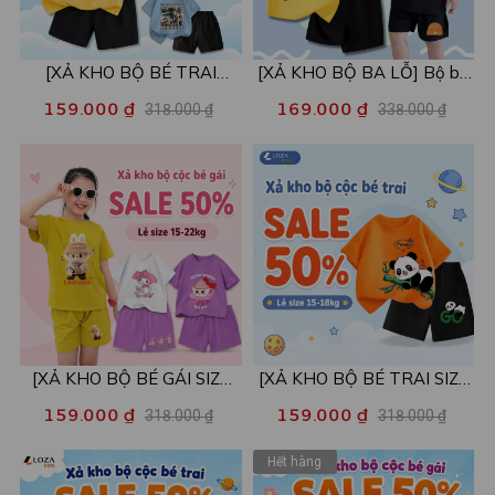
[XẢ KHO BỘ BÉ TRAI
[XẢ KHO BỘ BA LỖ] Bộ ba
SIZE120] Bộ đồ cho bé trai
lỗ cho bé trai nhiều mẫu lẻ
159.000 ₫
169.000 ₫
318.000 ₫
338.000 ₫
nhiều mẫu - Quần áo bé trai
size từ 15-40kg - Quần áo
từ 19-22kg - Loza Kids
bé trai - Loza Kids XABL01
XB003
[XẢ KHO BỘ BÉ GÁI SIZE
[XẢ KHO BỘ BÉ TRAI SIZE
110,120] Bộ đồ cho bé gái
110] Bộ đồ cho bé trai nhiều
159.000 ₫
159.000 ₫
318.000 ₫
318.000 ₫
nhiều mẫu - Quần áo bé gái
mẫu - Quần áo bé trai từ 15-
nữ từ 15-22kg - Loza Kids
18kg - Loza Kids XB002
Hết hàng
XB001