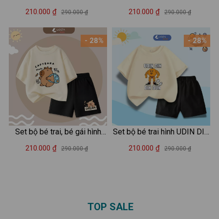
Capybara - Loza Kids BL347
hình - Set đồ bé trai (áo thun
210.000 ₫
210.000 ₫
290.000 ₫
290.000 ₫
+ quần đùi) cân nặng từ 15-
42kg - Loza G0188
- 28%
- 28%
Set bộ bé trai, bé gái hình
Set bộ bé trai hình UDIN DIN
capybara đeo cặp - Loza
DIN DUN - Loza Kids SB414
210.000 ₫
210.000 ₫
290.000 ₫
290.000 ₫
Kids SB483
TOP SALE