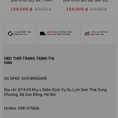
[XẢ KHO BỘ BÉ TRAI
[XẢ KHO BỘ BÉ GÁI SIZE
SIZE140] Bộ đồ cho bé trai
140] Bộ đồ cho bé gái nhiều
159.000 ₫
159.000 ₫
318.000 ₫
318.000 ₫
nhiều mẫu - Quần áo bé trai
mẫu - Quần áo bé gái từ 26-
từ 26-30kg - Loza Kids
30kg - Loza Kids XB006
XB009
15 NGÀY ĐỔI TRẢ
100%
ĐƠN CÓ ĐỒNG KIỂM
-10%
SO VỚI GIÁ
MIỄN PHÍ VC*
FREESHIP ĐƠN TỪ 495k
MUA TẠI SÀN
HKD THỜI TRANG TRỊNH THỊ
HÂN
Số GPKD: 024189000690
Địa chỉ: BT4-E9 Khu I, Điểm Dịch Vụ Du Lịch Sinh Thái Song
Phương, Xã Sơn Đồng, Hà Nội
Hotline: 0981475666