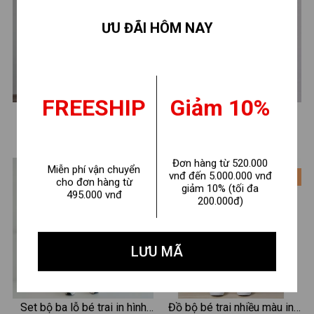
ƯU ĐÃI HÔM NAY
FREESHIP
Giảm 10%
Đồ bộ kẻ bé trai hình số 7-
Set bộ ba lỗ bé trai hình
Loza CK683
CATMAN - Quần áo bé trai
180.000 ₫
210.000 ₫
260.000 ₫
290.000 ₫
Loza Kids BL658
Đơn hàng từ 520.000
Miễn phí vận chuyển
vnđ đến 5.000.000 vnđ
- 28%
- 28%
cho đơn hàng từ
giảm 10% (tối đa
495.000 vnđ
200.000đ)
LƯU MÃ
Set bộ ba lỗ bé trai in hình
Đồ bộ bé trai nhiều màu in