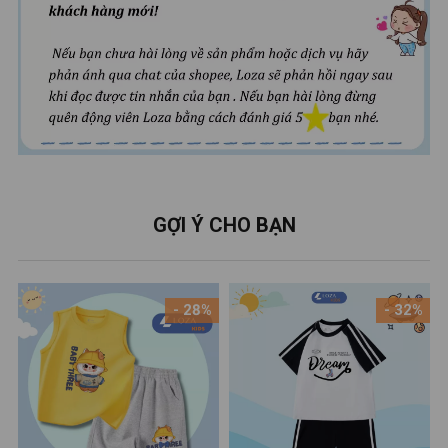
GỢI Ý CHO BẠN
- 28%
- 32%