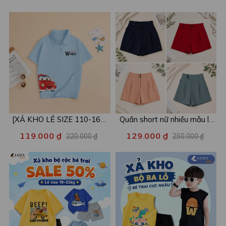
[XẢ KHO LẺ SIZE 110-160]
Quần short nữ nhiều mẫu lẻ
Áo POLO cho bé in hình nhiều
size xả kho - Combo 2c chỉ
119.000 ₫
129.000 ₫
220.000 ₫
250.000 ₫
mẫu - Áo trẻ em từ 15-42kg
còn 99k/c - Loza XA016
- Loza Kids XPL001