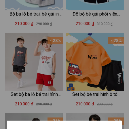
Bộ ba lỗ bé trai, bé gái in
Đồ bộ bé gái phối viền
hình Baby Three - Loza Kids
Dream - Quần áo cho bé
210.000 ₫
210.000 ₫
290.000 ₫
310.000 ₫
BL237
chất liệu thun cotton - Loza
Kids BF311
- 28%
- 28%
Set bộ ba lỗ bé trai hình
Set bộ bé trai hình ô tô
"Player 28 Awake and Pray"
Wonder - LOZA SB295
210.000 ₫
210.000 ₫
290.000 ₫
290.000 ₫
- Loza Kids BL702
- 31%
- 28%