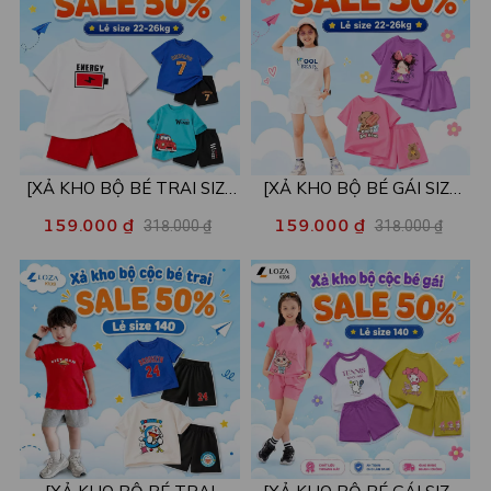
[XẢ KHO BỘ BÉ TRAI SIZE
[XẢ KHO BỘ BÉ GÁI SIZE
130] Bộ đồ cho bé trai nhiều
130] Bộ đồ cho bé gái nhiều
159.000 ₫
159.000 ₫
318.000 ₫
318.000 ₫
mẫu - Quần áo bé trai từ 22-
mẫu - Quần áo bé gái từ 22-
26kg - Loza Kids XB004
26kg - Loza Kids XB005