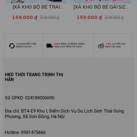
[XẢ KHO BỘ BÉ TRAI
[XẢ KHO BỘ BÉ GÁI SIZE
SIZE140] Bộ đồ cho bé trai
140] Bộ đồ cho bé gái nhiều
159.000 ₫
159.000 ₫
318.000 ₫
318.000 ₫
nhiều mẫu - Quần áo bé trai
mẫu - Quần áo bé gái từ 26-
từ 26-30kg - Loza Kids
30kg - Loza Kids XB006
XB009
15 NGÀY ĐỔI TRẢ
100%
ĐƠN CÓ ĐỒNG KIỂM
-10%
SO VỚI GIÁ
MIỄN PHÍ VC*
FREESHIP ĐƠN TỪ 495k
MUA TẠI SÀN
HKD THỜI TRANG TRỊNH THỊ
HÂN
Số GPKD: 024189000690
Địa chỉ: BT4-E9 Khu I, Điểm Dịch Vụ Du Lịch Sinh Thái Song
Phương, Xã Sơn Đồng, Hà Nội
Hotline: 0981475666