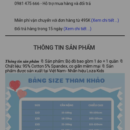
0981 475 666 - Hỗ trợ mua hàng và đổi trả
Miễn phí vận chuyển với đơn hàng từ 495K
(Xem chi tiết ...)
Đổi trả hàng trong 15 ngày
(Xem chi tiết ...)
THÔNG TIN SẢN PHẨM
𝑻𝒉𝒐̂𝒏𝒈 𝒕𝒊𝒏 𝒔𝒂̉𝒏 𝒑𝒉𝒂̂̉𝒎 🔖 Sản phẩm: Bộ đồ bao gồm 1 áo + 1 quần 🔖
Chất liệu: 95% Cotton 5% Spandex, co giãn mềm mại 🔖 Sản
phẩm được sản xuất tại Việt Nam- Nhãn hiệu Loza Kids