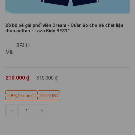
Đồ bộ bé gái phối viền Dream - Quần áo cho bé chất liệu
thun cotton - Loza Kids BF311
BF311
BF311
Mã:
210.000 ₫
310.000 ₫
99k/c short
99k/c short
GG10S
GG10S