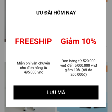
ƯU ĐÃI HÔM NAY
FREESHIP
Giảm 10%
Đồ bộ kẻ bé trai hình số 7-
Đồ bộ bé trai nhiều màu in
Loza CK683
hình - Set đồ bé trai (áo thun
180.000 ₫
210.000 ₫
260.000 ₫
290.000 ₫
+ quần đùi) cân nặng từ 15-
Đơn hàng từ 520.000
Miễn phí vận chuyển
42kg - Loza G0188
vnđ đến 5.000.000 vnđ
cho đơn hàng từ
- 28%
- 28%
giảm 10% (tối đa
495.000 vnđ
200.000đ)
LƯU MÃ