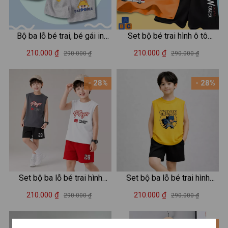
Bộ ba lỗ bé trai, bé gái in
Set bộ bé trai hình ô tô
hình Baby Three - Loza Kids
Wonder - LOZA SB295
210.000 ₫
210.000 ₫
290.000 ₫
290.000 ₫
BL237
- 28%
- 28%
Set bộ ba lỗ bé trai hình
Set bộ ba lỗ bé trai hình
"Player 28 Awake and Pray"
CATMAN - Quần áo bé trai
210.000 ₫
210.000 ₫
290.000 ₫
290.000 ₫
- Loza Kids BL702
Loza Kids BL658
- 31%
- 28%