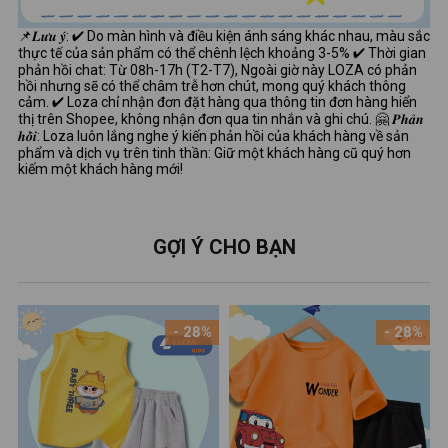
📌𝑳𝒖̛𝒖 𝒚́: ✔ Do màn hình và điều kiện ánh sáng khác nhau, màu sắc
thực tế của sản phẩm có thể chênh lệch khoảng 3-5% ✔ Thời gian
phản hồi chat: Từ 08h-17h (T2-T7), Ngoài giờ này LOZA có phản
hồi nhưng sẽ có thể châm trễ hơn chút, mong quý khách thông
cảm. ✔ Loza chỉ nhận đơn đặt hàng qua thông tin đơn hàng hiển
thị trên Shopee, không nhận đơn qua tin nhắn và ghi chú. 🤗 𝑷𝒉𝒂̉𝒏
𝒉𝒐̂̀𝒊: Loza luôn lắng nghe ý kiến phản hồi của khách hàng về sản
phẩm và dịch vụ trên tinh thần: Giữ một khách hàng cũ quý hơn
kiếm một khách hàng mới!
GỢI Ý CHO BẠN
- 28%
- 28%