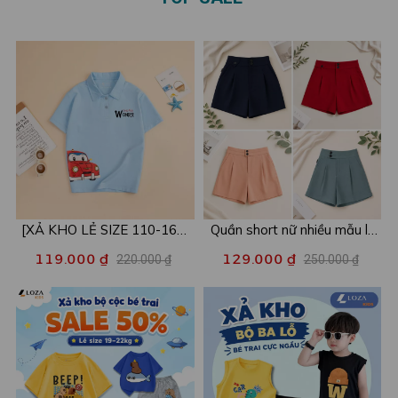
[XẢ KHO LẺ SIZE 110-160]
Quần short nữ nhiều mẫu lẻ
Áo POLO cho bé in hình nhiều
size xả kho - Combo 2c chỉ
119.000 ₫
129.000 ₫
220.000 ₫
250.000 ₫
mẫu - Áo trẻ em từ 15-42kg
còn 99k/c - Loza XA016
- Loza Kids XPL001