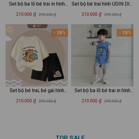
Set bộ ba lỗ bé trai in hình
Set bộ bé trai hình UDIN DIN
Capybara - Loza Kids BL347
DIN DUN - Loza Kids SB414
210.000 ₫
210.000 ₫
290.000 ₫
290.000 ₫
- 28%
- 28%
Set bộ bé trai, bé gái hình
Set bộ ba lỗ bé trai in hình
capybara đeo cặp - Loza
Tralalero Tralala - Loza Kids
210.000 ₫
210.000 ₫
290.000 ₫
290.000 ₫
Kids SB483
BL402
TOP SALE