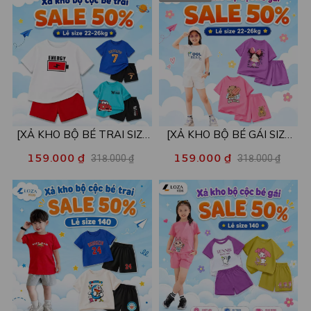
XB001
[XẢ KHO BỘ BÉ TRAI SIZE
[XẢ KHO BỘ BÉ GÁI SIZE
130] Bộ đồ cho bé trai nhiều
130] Bộ đồ cho bé gái nhiều
159.000 ₫
159.000 ₫
318.000 ₫
318.000 ₫
mẫu - Quần áo bé trai từ 22-
mẫu - Quần áo bé gái từ 22-
26kg - Loza Kids XB004
26kg - Loza Kids XB005