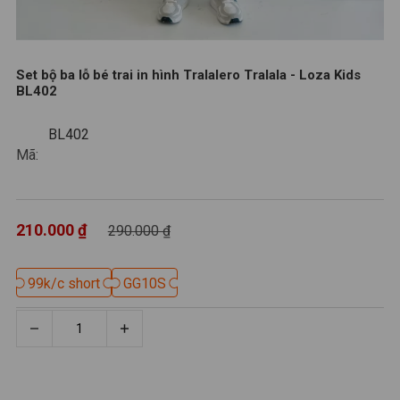
Set bộ ba lỗ bé trai in hình Tralalero Tralala - Loza Kids
BL402
BL402
BL402
Mã:
210.000 ₫
290.000 ₫
99k/c short
99k/c short
GG10S
GG10S