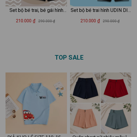
Set bộ bé trai, bé gái hình
Set bộ bé trai hình UDIN DIN
capybara đeo cặp - Loza
DIN DUN - Loza Kids SB414
210.000 ₫
210.000 ₫
290.000 ₫
290.000 ₫
Kids SB483
TOP SALE