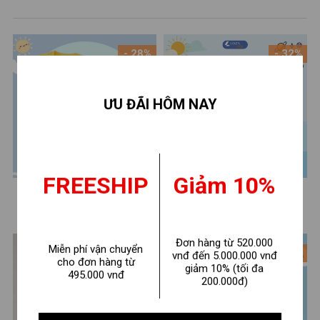
- 28%
- 32%
ƯU ĐÃI HÔM NAY
FREESHIP
Giảm 10%
Bộ ba lỗ bé trai, bé gái in
Đồ bộ bé gái phối viền
hình Baby Three - Loza Kids
Dream - Quần áo cho bé
210.000 ₫
210.000 ₫
290.000 ₫
310.000 ₫
BL237
chất liệu thun cotton - Loza
Kids BF311
Đơn hàng từ 520.000
Miễn phí vận chuyển
- 28%
- 28%
vnđ đến 5.000.000 vnđ
cho đơn hàng từ
giảm 10% (tối đa
495.000 vnđ
200.000đ)