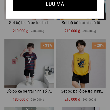
LƯU MÃ
Set bộ ba lỗ bé trai hình
Set bộ bé trai hình ô tô
"Player 28 Awake and Pray"
Wonder - LOZA SB295
210.000 ₫
210.000 ₫
290.000 ₫
290.000 ₫
- Loza Kids BL702
- 31%
- 28%
Đồ bộ kẻ bé trai hình số 7-
Set bộ ba lỗ bé trai hình
Loza CK683
CATMAN - Quần áo bé trai
180.000 ₫
210.000 ₫
260.000 ₫
290.000 ₫
Loza Kids BL658