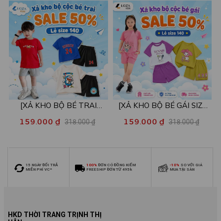
26kg - Loza Kids XB004
26kg - Loza Kids XB005
[XẢ KHO BỘ BÉ TRAI
[XẢ KHO BỘ BÉ GÁI SIZE
SIZE140] Bộ đồ cho bé trai
140] Bộ đồ cho bé gái nhiều
159.000 ₫
159.000 ₫
318.000 ₫
318.000 ₫
nhiều mẫu - Quần áo bé trai
mẫu - Quần áo bé gái từ 26-
từ 26-30kg - Loza Kids
30kg - Loza Kids XB006
XB009
15 NGÀY ĐỔI TRẢ
100%
ĐƠN CÓ ĐỒNG KIỂM
-10%
SO VỚI GIÁ
MIỄN PHÍ VC*
FREESHIP ĐƠN TỪ 495k
MUA TẠI SÀN
HKD THỜI TRANG TRỊNH THỊ