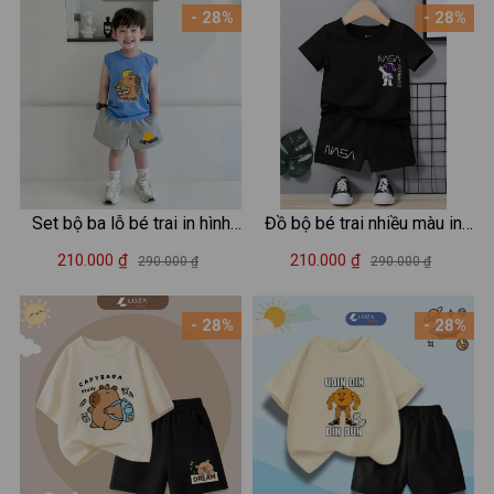
- 28%
- 28%
Set bộ ba lỗ bé trai in hình
Đồ bộ bé trai nhiều màu in
Capybara - Loza Kids BL347
hình - Set đồ bé trai (áo thun
210.000 ₫
210.000 ₫
290.000 ₫
290.000 ₫
+ quần đùi) cân nặng từ 15-
42kg - Loza G0188
- 28%
- 28%