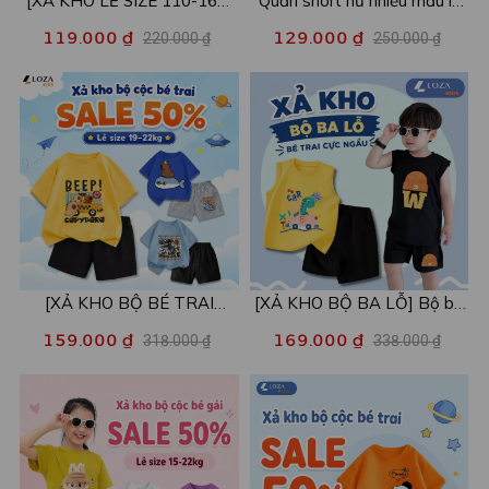
[XẢ KHO LẺ SIZE 110-160]
Quần short nữ nhiều mẫu lẻ
Áo POLO cho bé in hình nhiều
size xả kho - Combo 2c chỉ
119.000 ₫
129.000 ₫
220.000 ₫
250.000 ₫
mẫu - Áo trẻ em từ 15-42kg
còn 99k/c - Loza XA016
- Loza Kids XPL001
[XẢ KHO BỘ BÉ TRAI
[XẢ KHO BỘ BA LỖ] Bộ ba
SIZE120] Bộ đồ cho bé trai
lỗ cho bé trai nhiều mẫu lẻ
159.000 ₫
169.000 ₫
318.000 ₫
338.000 ₫
nhiều mẫu - Quần áo bé trai
size từ 15-40kg - Quần áo
từ 19-22kg - Loza Kids
bé trai - Loza Kids XABL01
XB003