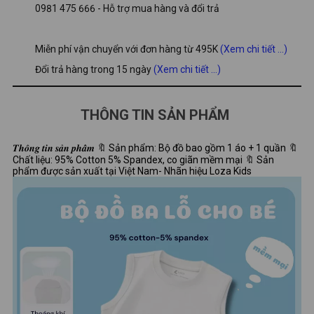
0981 475 666 - Hỗ trợ mua hàng và đổi trả
Miễn phí vận chuyển với đơn hàng từ 495K
(Xem chi tiết ...)
Đổi trả hàng trong 15 ngày
(Xem chi tiết ...)
THÔNG TIN SẢN PHẨM
𝑻𝒉𝒐̂𝒏𝒈 𝒕𝒊𝒏 𝒔𝒂̉𝒏 𝒑𝒉𝒂̂̉𝒎 🔖 Sản phẩm: Bộ đồ bao gồm 1 áo + 1 quần 🔖
Chất liệu: 95% Cotton 5% Spandex, co giãn mềm mại 🔖 Sản
phẩm được sản xuất tại Việt Nam- Nhãn hiệu Loza Kids