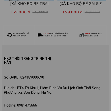
[XẢ KHO BỘ BÉ TRAI
[XẢ KHO BỘ BÉ GÁI SIZE
SIZE140] Bộ đồ cho bé trai
140] Bộ đồ cho bé gái nhiều
159.000 ₫
159.000 ₫
318.000 ₫
318.000 ₫
nhiều mẫu - Quần áo bé trai
mẫu - Quần áo bé gái từ 26-
từ 26-30kg - Loza Kids
30kg - Loza Kids XB006
XB009
15 NGÀY ĐỔI TRẢ
100%
ĐƠN CÓ ĐỒNG KIỂM
-10%
SO VỚI GIÁ
MIỄN PHÍ VC*
FREESHIP ĐƠN TỪ 495k
MUA TẠI SÀN
HKD THỜI TRANG TRỊNH THỊ
HÂN
Số GPKD: 024189000690
Địa chỉ: BT4-E9 Khu I, Điểm Dịch Vụ Du Lịch Sinh Thái Song
Phương, Xã Sơn Đồng, Hà Nội
Hotline: 0981475666