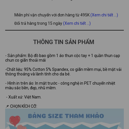
Miễn phí vận chuyển với đơn hàng từ 495K
(Xem chi tiết ...)
Đổi trả hàng trong 15 ngày
(Xem chi tiết ...)
THÔNG TIN SẢN PHẨM
- Sản phẩm: Bộ đồ bao gồm 1 áo thun cộc tay + 1 quần thun cạp
chun co giãn thoải mái
-Chất liệu: 95% Cotton 5% Spandex, co giãn mềm mại, bề mặt vải
thông thoáng và lành tính cho da bé.
- Hình in trên áo: In mặt trước - công nghệ in PET chuyển nhiệt
màu sắc bền, đẹp, nhũ mềm.
- Xuất xứ: Việt Nam.
📌 CHỌN KÍCH CỠ: