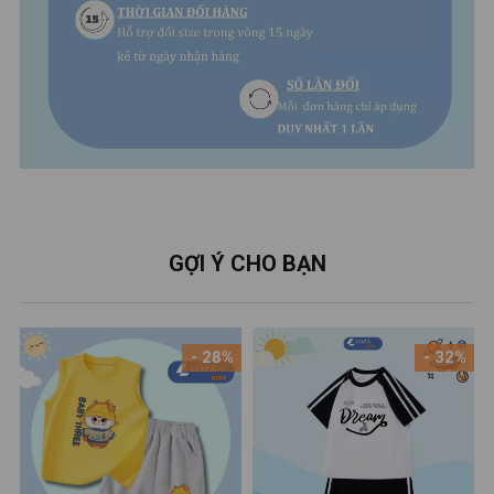
GỢI Ý CHO BẠN
- 28%
- 32%