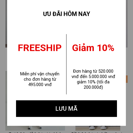
ƯU ĐÃI HÔM NAY
FREESHIP
Giảm 10%
Đồ bộ kẻ bé trai hình số 7-
Set bộ ba lỗ bé trai hình
Loza CK683
CATMAN - Quần áo bé trai
180.000 ₫
210.000 ₫
260.000 ₫
290.000 ₫
Loza Kids BL658
Đơn hàng từ 520.000
Miễn phí vận chuyển
vnđ đến 5.000.000 vnđ
- 28%
- 28%
cho đơn hàng từ
giảm 10% (tối đa
495.000 vnđ
200.000đ)
LƯU MÃ