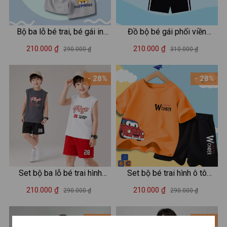
Bộ ba lỗ bé trai, bé gái in
Đồ bộ bé gái phối viền
hình Baby Three - Loza Kids
Dream - Quần áo cho bé
210.000 ₫
210.000 ₫
290.000 ₫
310.000 ₫
BL237
chất liệu thun cotton - Loza
Kids BF311
- 28%
- 28%
Set bộ ba lỗ bé trai hình
Set bộ bé trai hình ô tô
"Player 28 Awake and Pray"
Wonder - LOZA SB295
210.000 ₫
210.000 ₫
290.000 ₫
290.000 ₫
- Loza Kids BL702
- 31%
- 28%