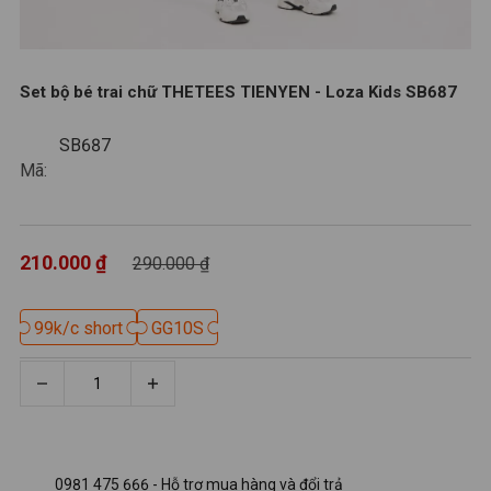
Set bộ bé trai chữ THETEES TIENYEN - Loza Kids SB687
SB687
SB687
Mã:
210.000 ₫
290.000 ₫
99k/c short
99k/c short
GG10S
GG10S
0981 475 666 - Hỗ trợ mua hàng và đổi trả