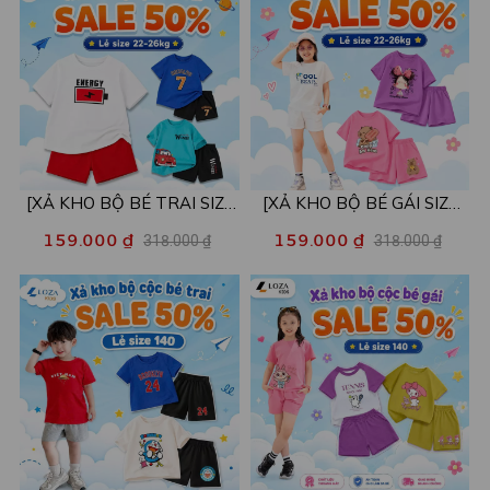
XB001
[XẢ KHO BỘ BÉ TRAI SIZE
[XẢ KHO BỘ BÉ GÁI SIZE
130] Bộ đồ cho bé trai nhiều
130] Bộ đồ cho bé gái nhiều
159.000 ₫
159.000 ₫
318.000 ₫
318.000 ₫
mẫu - Quần áo bé trai từ 22-
mẫu - Quần áo bé gái từ 22-
26kg - Loza Kids XB004
26kg - Loza Kids XB005