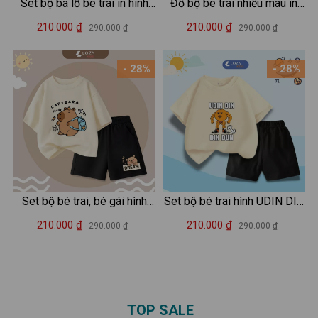
Set bộ ba lỗ bé trai in hình
Đồ bộ bé trai nhiều màu in
Capybara - Loza Kids BL347
hình - Set đồ bé trai (áo thun
210.000 ₫
210.000 ₫
290.000 ₫
290.000 ₫
+ quần đùi) cân nặng từ 15-
42kg - Loza G0188
- 28%
- 28%
Set bộ bé trai, bé gái hình
Set bộ bé trai hình UDIN DIN
capybara đeo cặp - Loza
DIN DUN - Loza Kids SB414
210.000 ₫
210.000 ₫
290.000 ₫
290.000 ₫
Kids SB483
TOP SALE