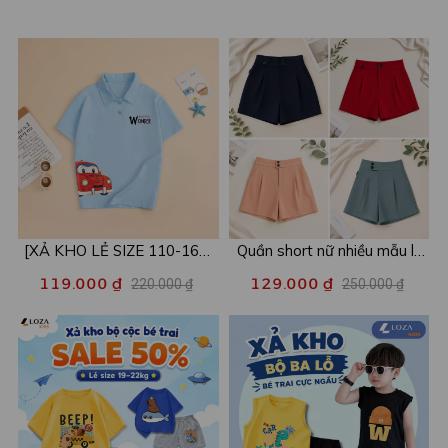
[XẢ KHO LẺ SIZE 110-160]
Quần short nữ nhiều mẫu lẻ
Áo POLO cho bé in hình nhiều
size xả kho - Combo 2c chỉ
119.000 ₫
129.000 ₫
220.000 ₫
250.000 ₫
mẫu - Áo trẻ em từ 15-42kg
còn 99k/c - Loza XA016
- Loza Kids XPL001