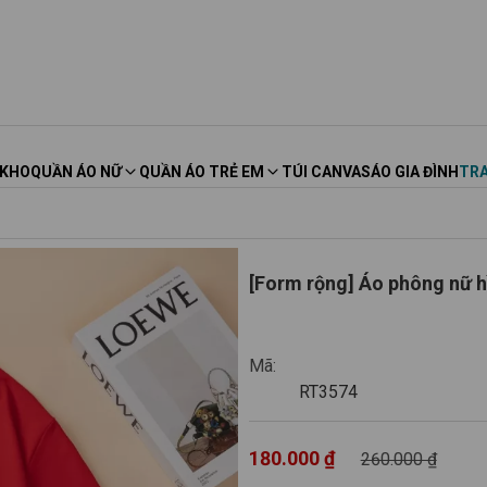
 KHO
QUẦN ÁO NỮ
QUẦN ÁO TRẺ EM
TÚI CANVAS
ÁO GIA ĐÌNH
TRA
[Form rộng] Áo phông nữ 
RT3574
Mã:
RT3574
180.000 ₫
260.000 ₫