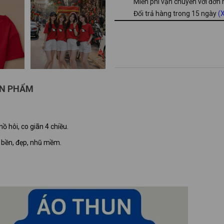
Miễn phí vận chuyển với đơn
Đổi trả hàng trong 15 ngày
(X
ẢN PHẨM
ồ hôi, co giãn 4 chiều.
c bền, đẹp, nhũ mềm.