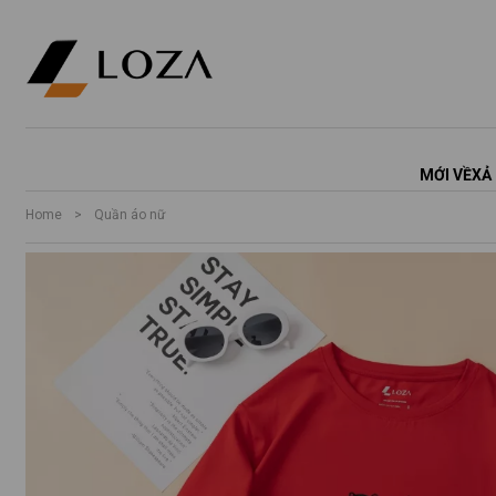
MỚI VỀ
XẢ
Home
>
Quần áo nữ