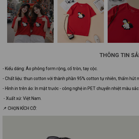
THÔNG TIN S
- Kiểu dáng: Áo phông form rộng, cổ tròn, tay cộc.
- Chất liệu: thun cotton với thành phần 95% cotton tự nhiên, thấm hút m
- Hình in trên áo: In mặt trước - công nghệ in PET chuyển nhiệt màu sắ
- Xuất xứ: Việt Nam.
📌 CHỌN KÍCH CỠ: