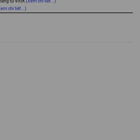
 hàng từ 495K
(Xem chi tiết ...)
em chi tiết ...)