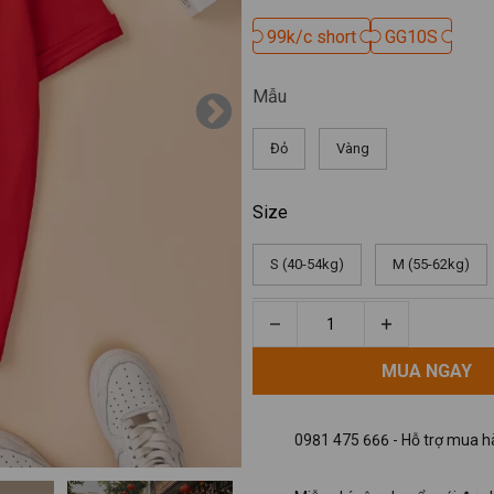
99k/c short
99k/c short
GG10S
GG10S
Mẫu
Đỏ
Vàng
Size
S (40-54kg)
M (55-62kg)
MUA NGAY
MUA NGAY
0981 475 666 - Hỗ trợ mua hà