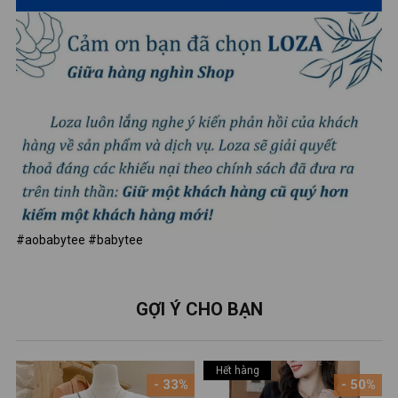
#aobabytee #babytee
GỢI Ý CHO BẠN
Hết hàng
- 33%
- 50%