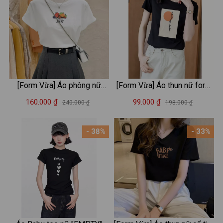
[Form Vừa] Áo phông nữ
[Form Vừa] Áo thun nữ form
LOZA màu trắng BST Hoa
vừa in hình thời trang - Áo
160.000 ₫
99.000 ₫
240.000 ₫
198.000 ₫
quả Summer 2025 chất liệu
phông XẢ lẻ size LOZA
thun cotton 4 chiều mát mẻ -
XA0010
- 38%
- 33%
Mã G0406