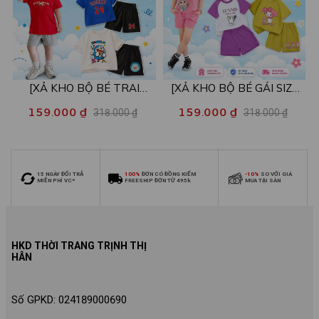
[XẢ KHO BỘ BÉ TRAI
[XẢ KHO BỘ BÉ GÁI SIZE
SIZE140] Bộ đồ cho bé trai
140] Bộ đồ cho bé gái nhiều
159.000 ₫
159.000 ₫
318.000 ₫
318.000 ₫
nhiều mẫu - Quần áo bé trai
mẫu - Quần áo bé gái từ 26-
từ 26-30kg - Loza Kids
30kg - Loza Kids XB006
XB009
15 NGÀY ĐỔI TRẢ
100%
ĐƠN CÓ ĐỒNG KIỂM
-10%
SO VỚI GIÁ
MIỄN PHÍ VC*
FREESHIP ĐƠN TỪ 495k
MUA TẠI SÀN
HKD THỜI TRANG TRỊNH THỊ
HÂN
Số GPKD: 024189000690