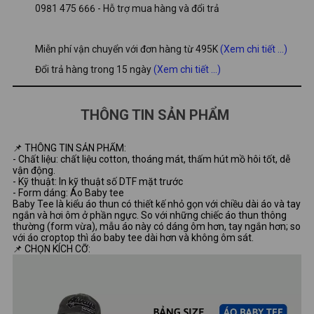
0981 475 666 - Hỗ trợ mua hàng và đổi trả
Miễn phí vận chuyển với đơn hàng từ 495K
(Xem chi tiết ...)
Đổi trả hàng trong 15 ngày
(Xem chi tiết ...)
THÔNG TIN SẢN PHẨM
📌 THÔNG TIN SẢN PHẨM:
- Chất liệu: chất liệu cotton, thoáng mát, thấm hút mồ hôi tốt, dễ
vận động.
- Kỹ thuật: In kỹ thuật số DTF mặt trước
- Form dáng: Áo Baby tee
Baby Tee là kiểu áo thun có thiết kế nhỏ gọn với chiều dài áo và tay
ngắn và hơi ôm ở phần ngực. So với những chiếc áo thun thông
thường (form vừa), mẫu áo này có dáng ôm hơn, tay ngắn hơn; so
với áo croptop thì áo baby tee dài hơn và không ôm sát.
📌 CHỌN KÍCH CỠ: