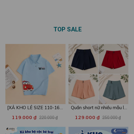
tee nữ LOZA ET001
tee nữ LOZA ET8254
TOP SALE
[XẢ KHO LẺ SIZE 110-160]
Quần short nữ nhiều mẫu lẻ
Áo POLO cho bé in hình nhiều
size xả kho - Combo 2c chỉ
119.000 ₫
129.000 ₫
220.000 ₫
250.000 ₫
mẫu - Áo trẻ em từ 15-42kg
còn 99k/c - Loza XA016
- Loza Kids XPL001