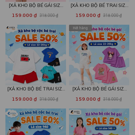
[XẢ KHO BỘ BÉ GÁI SIZE
[XẢ KHO BỘ BÉ TRAI SIZE
110,120] Bộ đồ cho bé gái
110] Bộ đồ cho bé trai nhiều
159.000 ₫
159.000 ₫
318.000 ₫
318.000 ₫
nhiều mẫu - Quần áo bé gái
mẫu - Quần áo bé trai từ 15-
nữ từ 15-22kg - Loza Kids
18kg - Loza Kids XB002
Hết hàng
XB001
[XẢ KHO BỘ BÉ TRAI SIZE
[XẢ KHO BỘ BÉ GÁI SIZE
130] Bộ đồ cho bé trai nhiều
130] Bộ đồ cho bé gái nhiều
159.000 ₫
159.000 ₫
318.000 ₫
318.000 ₫
mẫu - Quần áo bé trai từ 22-
mẫu - Quần áo bé gái từ 22-
26kg - Loza Kids XB004
26kg - Loza Kids XB005