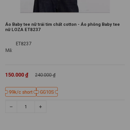
Áo Baby tee nữ trái tim chất cotton - Áo phông Baby tee
nữ LOZA ET8237
ET8237
ET8237
Mã:
150.000 ₫
240.000 ₫
99k/c short
99k/c short
GG10S
GG10S