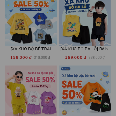
[XẢ KHO BỘ BÉ TRAI
[XẢ KHO BỘ BA LỖ] Bộ ba
SIZE120] Bộ đồ cho bé trai
lỗ cho bé trai nhiều mẫu lẻ
159.000 ₫
169.000 ₫
318.000 ₫
338.000 ₫
nhiều mẫu - Quần áo bé trai
size từ 15-40kg - Quần áo
từ 19-22kg - Loza Kids
bé trai - Loza Kids XABL01
XB003