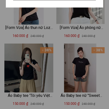
[Form Vừa] Áo thun nữ Loza
[Form Vừa] Áo phông nữ
2 màu đen/trắng chất liệu
Loza chất liệu thun cotton
160.000 ₫
160.000 ₫
240.000 ₫
240.000 ₫
thun cotton mềm mịn - Áo
mềm mịn in chữ Must have -
phông nữ Mã VT8131
Mã VT7965
- 38%
- 38%
Áo Baby tee 'Tôi yêu Việt
Áo Baby tee nữ "Sweet
Nam' in hình 'Cờ đỏ sao
dream" 2 màu trắng/đen
150.000 ₫
150.000 ₫
240.000 ₫
240.000 ₫
vàng'nhỏ - Áo phông Baby
chất cotton - Áo phông Baby