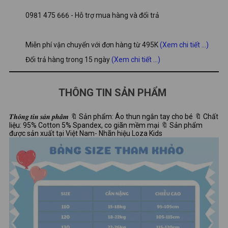
0981 475 666 - Hỗ trợ mua hàng và đổi trả
Miễn phí vận chuyển với đơn hàng từ 495K
(Xem chi tiết ...)
Đổi trả hàng trong 15 ngày
(Xem chi tiết ...)
THÔNG TIN SẢN PHẨM
𝑻𝒉𝒐̂𝒏𝒈 𝒕𝒊𝒏 𝒔𝒂̉𝒏 𝒑𝒉𝒂̂̉𝒎 🔖 Sản phẩm: Áo thun ngắn tay cho bé 🔖 Chất
liệu: 95% Cotton 5% Spandex, co giãn mềm mại 🔖 Sản phẩm
được sản xuất tại Việt Nam- Nhãn hiệu Loza Kids