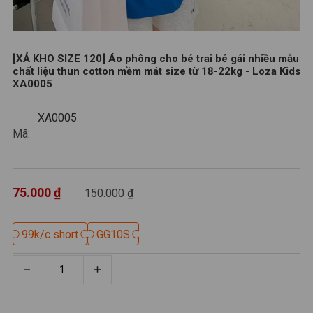
[XẢ KHO SIZE 120] Áo phông cho bé trai bé gái nhiều mẫu
chất liệu thun cotton mềm mát size từ 18-22kg - Loza Kids
XA0005
XA0005
XA0005
Mã:
75.000 ₫
150.000 ₫
99k/c short
99k/c short
GG10S
GG10S