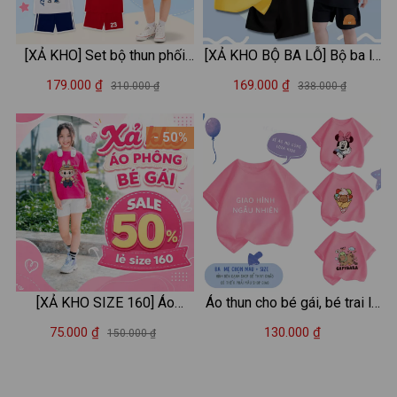
[XẢ KHO] Set bộ thun phối
[XẢ KHO BỘ BA LỖ] Bộ ba lỗ
bé trai, bé gái lẻ size size từ
cho bé trai nhiều mẫu lẻ size
179.000 ₫
169.000 ₫
310.000 ₫
338.000 ₫
15-40kg - Loza Kids
từ 15-40kg - Quần áo bé trai
XABF01
- Loza Kids XABL01
- 50%
[XẢ KHO SIZE 160] Áo
Áo thun cho bé gái, bé trai lẻ
phông cho bé gái chất liệu
size "Giao mẫu ngẫu nhiên" -
75.000 ₫
130.000 ₫
150.000 ₫
thun cotton mềm mát 35-
Loza Kids AT060
40kg - Loza Kids XA00010