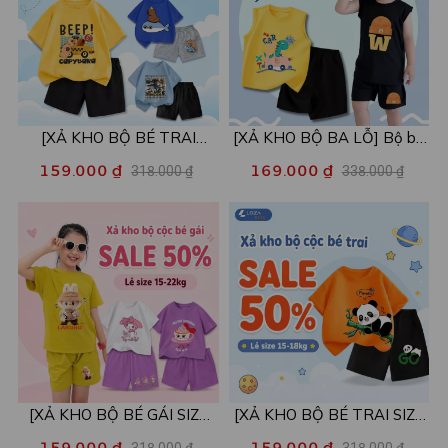
[XẢ KHO BỘ BÉ TRAI
[XẢ KHO BỘ BA LỖ] Bộ ba
SIZE120] Bộ đồ cho bé trai
lỗ cho bé trai nhiều mẫu lẻ
159.000 ₫
169.000 ₫
318.000 ₫
338.000 ₫
nhiều mẫu - Quần áo bé trai
size từ 15-40kg - Quần áo
từ 19-22kg - Loza Kids
bé trai - Loza Kids XABL01
XB003
[XẢ KHO BỘ BÉ GÁI SIZE
[XẢ KHO BỘ BÉ TRAI SIZE
110,120] Bộ đồ cho bé gái
110] Bộ đồ cho bé trai nhiều
159.000 ₫
159.000 ₫