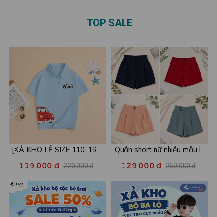
TOP SALE
[XẢ KHO LẺ SIZE 110-160]
Quần short nữ nhiều mẫu lẻ
Áo POLO cho bé in hình nhiều
size xả kho - Combo 2c chỉ
119.000 ₫
129.000 ₫
220.000 ₫
250.000 ₫
mẫu - Áo trẻ em từ 15-42kg
còn 99k/c - Loza XA016
- Loza Kids XPL001