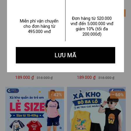
phông XẢ lẻ size LOZA
XA0010
- 41%
- 41%
Đơn hàng từ 520.000
Miễn phí vận chuyển
vnđ đến 5.000.000 vnđ
cho đơn hàng từ
giảm 10% (tối đa
495.000 vnđ
200.000đ)
LƯU MÃ
Quần short nữ NS09
Quần short nữ NS09
189.000 ₫
189.000 ₫
318.000 ₫
318.000 ₫
- 42%
- 50%