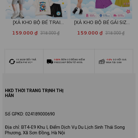
[XẢ KHO BỘ BÉ TRAI
[XẢ KHO BỘ BÉ GÁI SIZE
SIZE140] Bộ đồ cho bé trai
140] Bộ đồ cho bé gái nhiều
159.000 ₫
159.000 ₫
318.000 ₫
318.000 ₫
nhiều mẫu - Quần áo bé trai
mẫu - Quần áo bé gái từ 26-
từ 26-30kg - Loza Kids
30kg - Loza Kids XB006
XB009
15 NGÀY ĐỔI TRẢ
100%
ĐƠN CÓ ĐỒNG KIỂM
-10%
SO VỚI GIÁ
MIỄN PHÍ VC*
FREESHIP ĐƠN TỪ 495k
MUA TẠI SÀN
HKD THỜI TRANG TRỊNH THỊ
HÂN
Số GPKD: 024189000690
Địa chỉ: BT4-E9 Khu I, Điểm Dịch Vụ Du Lịch Sinh Thái Song
Phương, Xã Sơn Đồng, Hà Nội