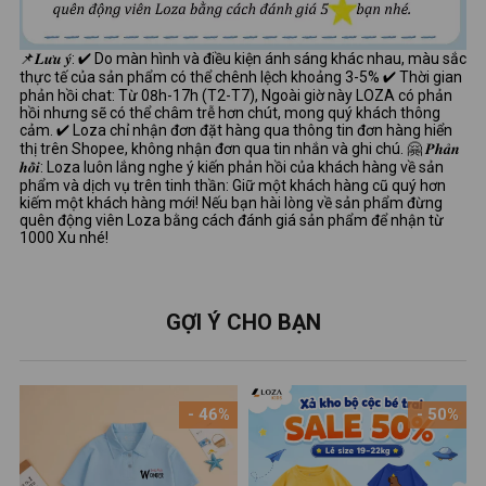
📌𝑳𝒖̛𝒖 𝒚́: ✔ Do màn hình và điều kiện ánh sáng khác nhau, màu sắc
thực tế của sản phẩm có thể chênh lệch khoảng 3-5% ✔ Thời gian
phản hồi chat: Từ 08h-17h (T2-T7), Ngoài giờ này LOZA có phản
hồi nhưng sẽ có thể châm trễ hơn chút, mong quý khách thông
cảm. ✔ Loza chỉ nhận đơn đặt hàng qua thông tin đơn hàng hiển
thị trên Shopee, không nhận đơn qua tin nhắn và ghi chú. 🤗 𝑷𝒉𝒂̉𝒏
𝒉𝒐̂̀𝒊: Loza luôn lắng nghe ý kiến phản hồi của khách hàng về sản
phẩm và dịch vụ trên tinh thần: Giữ một khách hàng cũ quý hơn
kiếm một khách hàng mới! Nếu bạn hài lòng về sản phẩm đừng
quên động viên Loza bằng cách đánh giá sản phẩm để nhận từ
1000 Xu nhé!
GỢI Ý CHO BẠN
- 46%
- 50%