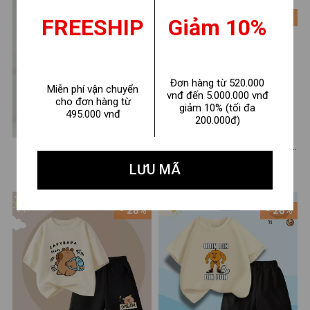
- 28%
- 28%
FREESHIP
Giảm 10%
Đơn hàng từ 520.000
Miễn phí vận chuyển
vnđ đến 5.000.000 vnđ
cho đơn hàng từ
giảm 10% (tối đa
495.000 vnđ
200.000đ)
Set bộ ba lỗ bé trai in hình
Đồ bộ bé trai nhiều màu in
Capybara - Loza Kids BL347
hình - Set đồ bé trai (áo thun
LƯU MÃ
210.000 ₫
210.000 ₫
290.000 ₫
290.000 ₫
+ quần đùi) cân nặng từ 15-
42kg - Loza G0188
- 28%
- 28%