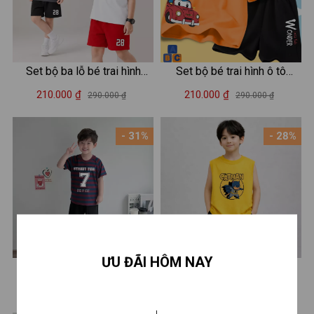
Set bộ ba lỗ bé trai hình
Set bộ bé trai hình ô tô
"Player 28 Awake and Pray"
Wonder - LOZA SB295
210.000 ₫
210.000 ₫
290.000 ₫
290.000 ₫
- Loza Kids BL702
- 31%
- 28%
ƯU ĐÃI HÔM NAY
Đồ bộ kẻ bé trai hình số 7-
Set bộ ba lỗ bé trai hình
Loza CK683
CATMAN - Quần áo bé trai
180.000 ₫
210.000 ₫
260.000 ₫
290.000 ₫
Loza Kids BL658