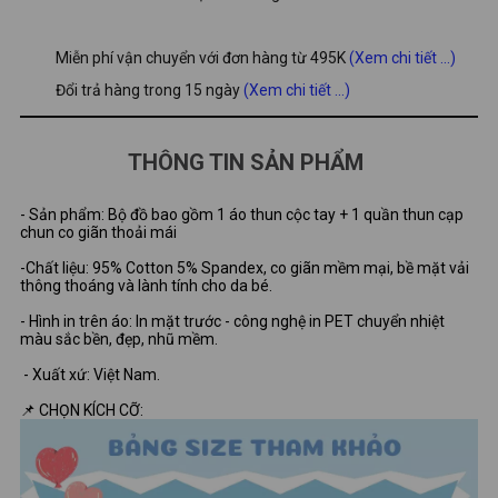
Miễn phí vận chuyển với đơn hàng từ 495K
(Xem chi tiết ...)
Đổi trả hàng trong 15 ngày
(Xem chi tiết ...)
THÔNG TIN SẢN PHẨM
- Sản phẩm: Bộ đồ bao gồm 1 áo thun cộc tay + 1 quần thun cạp
chun co giãn thoải mái
-Chất liệu: 95% Cotton 5% Spandex, co giãn mềm mại, bề mặt vải
thông thoáng và lành tính cho da bé.
- Hình in trên áo: In mặt trước - công nghệ in PET chuyển nhiệt
màu sắc bền, đẹp, nhũ mềm.
- Xuất xứ: Việt Nam.
📌 CHỌN KÍCH CỠ: