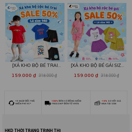
26kg - Loza Kids XB004
26kg - Loza Kids XB005
[XẢ KHO BỘ BÉ TRAI
[XẢ KHO BỘ BÉ GÁI SIZE
SIZE140] Bộ đồ cho bé trai
140] Bộ đồ cho bé gái nhiều
159.000 ₫
159.000 ₫
318.000 ₫
318.000 ₫
nhiều mẫu - Quần áo bé trai
mẫu - Quần áo bé gái từ 26-
từ 26-30kg - Loza Kids
30kg - Loza Kids XB006
XB009
15 NGÀY ĐỔI TRẢ
100%
ĐƠN CÓ ĐỒNG KIỂM
-10%
SO VỚI GIÁ
MIỄN PHÍ VC*
FREESHIP ĐƠN TỪ 495k
MUA TẠI SÀN
HKD THỜI TRANG TRỊNH THỊ