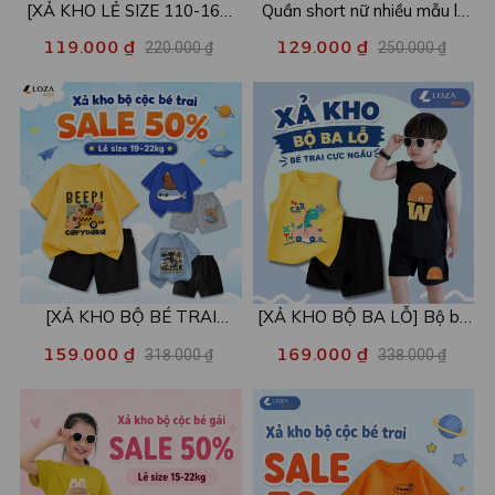
[XẢ KHO LẺ SIZE 110-160]
Quần short nữ nhiều mẫu lẻ
Áo POLO cho bé in hình nhiều
size xả kho - Combo 2c chỉ
119.000 ₫
129.000 ₫
220.000 ₫
250.000 ₫
mẫu - Áo trẻ em từ 15-42kg
còn 99k/c - Loza XA016
- Loza Kids XPL001
[XẢ KHO BỘ BÉ TRAI
[XẢ KHO BỘ BA LỖ] Bộ ba
SIZE120] Bộ đồ cho bé trai
lỗ cho bé trai nhiều mẫu lẻ
159.000 ₫
169.000 ₫
318.000 ₫
338.000 ₫
nhiều mẫu - Quần áo bé trai
size từ 15-40kg - Quần áo
từ 19-22kg - Loza Kids
bé trai - Loza Kids XABL01
XB003