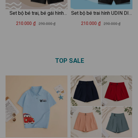
Set bộ bé trai, bé gái hình
Set bộ bé trai hình UDIN DIN
capybara đeo cặp - Loza
DIN DUN - Loza Kids SB414
210.000 ₫
210.000 ₫
290.000 ₫
290.000 ₫
Kids SB483
TOP SALE