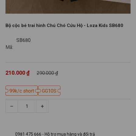
Bộ cộc bé trai hình Chú Chó Cứu Hộ - Loza Kids SB680
SB680
SB680
Mã:
210.000 ₫
290.000 ₫
99k/c short
99k/c short
GG10S
GG10S
0981 475 666 - Hỗ trợ mua hàng và đổi trả