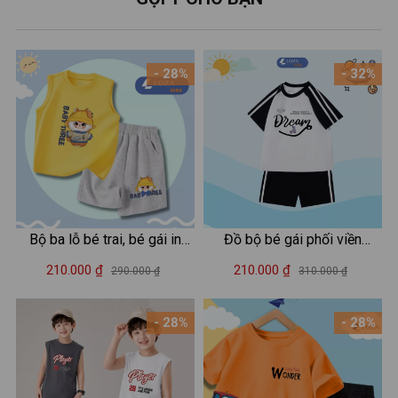
- 28%
- 32%
Bộ ba lỗ bé trai, bé gái in
Đồ bộ bé gái phối viền
hình Baby Three - Loza Kids
Dream - Quần áo cho bé
210.000 ₫
210.000 ₫
290.000 ₫
310.000 ₫
BL237
chất liệu thun cotton - Loza
Kids BF311
- 28%
- 28%