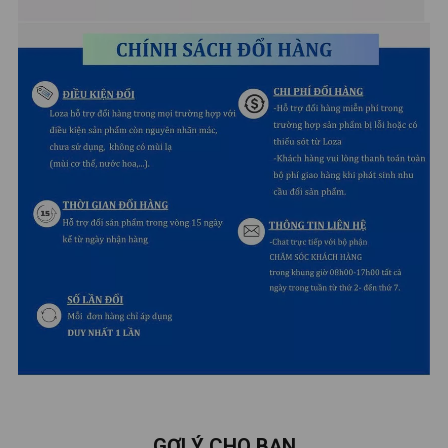
GỢI Ý CHO BẠN