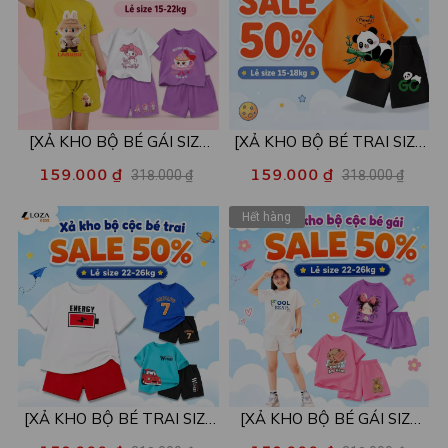
[XẢ KHO BỘ BÉ GÁI SIZE
[XẢ KHO BỘ BÉ TRAI SIZE
110,120] Bộ đồ cho bé gái
110] Bộ đồ cho bé trai nhiều
159.000 ₫
159.000 ₫
318.000 ₫
318.000 ₫
nhiều mẫu - Quần áo bé gái
mẫu - Quần áo bé trai từ 15-
nữ từ 15-22kg - Loza Kids
18kg - Loza Kids XB002
Hết hàng
XB001
[XẢ KHO BỘ BÉ TRAI SIZE
[XẢ KHO BỘ BÉ GÁI SIZE
130] Bộ đồ cho bé trai nhiều
130] Bộ đồ cho bé gái nhiều