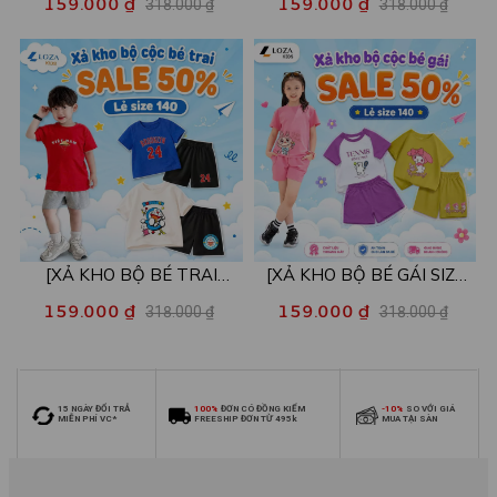
159.000 ₫
159.000 ₫
318.000 ₫
318.000 ₫
mẫu - Quần áo bé trai từ 22-
mẫu - Quần áo bé gái từ 22-
26kg - Loza Kids XB004
26kg - Loza Kids XB005
[XẢ KHO BỘ BÉ TRAI
[XẢ KHO BỘ BÉ GÁI SIZE
SIZE140] Bộ đồ cho bé trai
140] Bộ đồ cho bé gái nhiều
159.000 ₫
159.000 ₫
318.000 ₫
318.000 ₫
nhiều mẫu - Quần áo bé trai
mẫu - Quần áo bé gái từ 26-
từ 26-30kg - Loza Kids
30kg - Loza Kids XB006
XB009
15 NGÀY ĐỔI TRẢ
100%
ĐƠN CÓ ĐỒNG KIỂM
-10%
SO VỚI GIÁ
MIỄN PHÍ VC*
FREESHIP ĐƠN TỪ 495k
MUA TẠI SÀN