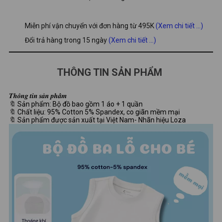
Miễn phí vận chuyển với đơn hàng từ 495K
(Xem chi tiết ...)
Đổi trả hàng trong 15 ngày
(Xem chi tiết ...)
THÔNG TIN SẢN PHẨM
𝑻𝒉𝒐̂𝒏𝒈 𝒕𝒊𝒏 𝒔𝒂̉𝒏 𝒑𝒉𝒂̂̉𝒎
🔖 Sản phẩm: Bộ đồ bao gồm 1 áo + 1 quần
🔖 Chất liệu: 95% Cotton 5% Spandex, co giãn mềm mại
🔖 Sản phẩm được sản xuất tại Việt Nam- Nhãn hiệu Loza