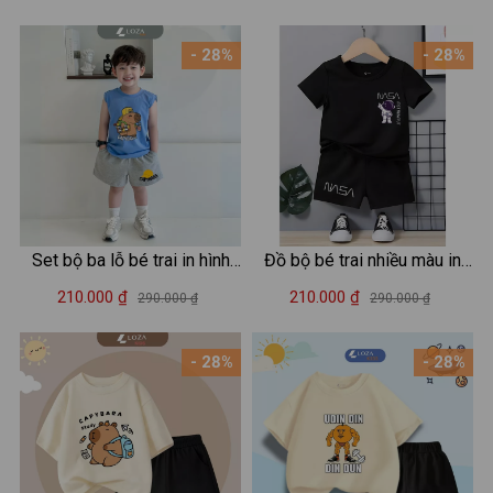
Loza Kids BL658
- 28%
- 28%
Set bộ ba lỗ bé trai in hình
Đồ bộ bé trai nhiều màu in
Capybara - Loza Kids BL347
hình - Set đồ bé trai (áo thun
210.000 ₫
210.000 ₫
290.000 ₫
290.000 ₫
+ quần đùi) cân nặng từ 15-
42kg - Loza G0188
- 28%
- 28%