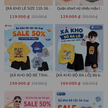
[XẢ KHO LẺ SIZE 110-160]
Quần short nữ nhiều mẫu lẻ
Áo POLO cho bé in hình nhiều
size xả kho - Combo 2c chỉ
119.000 ₫
129.000 ₫
220.000 ₫
250.000 ₫
mẫu - Áo trẻ em từ 15-42kg
còn 99k/c - Loza XA016
- Loza Kids XPL001
[XẢ KHO BỘ BÉ TRAI
[XẢ KHO BỘ BA LỖ] Bộ ba
SIZE120] Bộ đồ cho bé trai
lỗ cho bé trai nhiều mẫu lẻ
159.000 ₫
169.000 ₫
318.000 ₫
338.000 ₫
nhiều mẫu - Quần áo bé trai
size từ 15-40kg - Quần áo
từ 19-22kg - Loza Kids
bé trai - Loza Kids XABL01
XB003