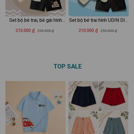
Set bộ bé trai, bé gái hình
Set bộ bé trai hình UDIN DIN
capybara đeo cặp - Loza
DIN DUN - Loza Kids SB414
210.000 ₫
210.000 ₫
290.000 ₫
290.000 ₫
Kids SB483
TOP SALE