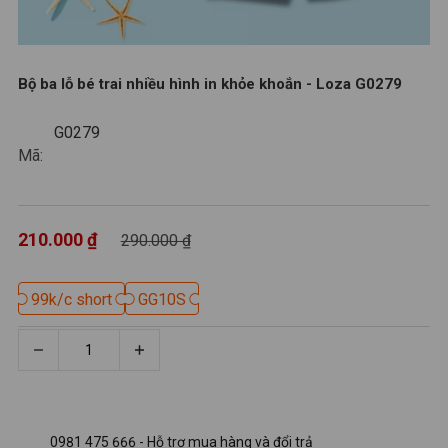
Bộ ba lỗ bé trai nhiều hình in khỏe khoắn - Loza G0279
G0279
G0279
Mã:
210.000 ₫
290.000 ₫
99k/c short
99k/c short
GG10S
GG10S
0981 475 666 - Hỗ trợ mua hàng và đổi trả