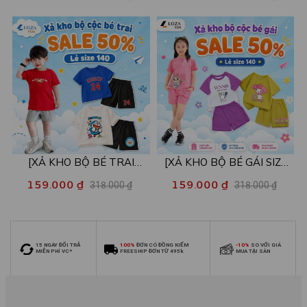
mẫu - Quần áo bé trai từ 22-
mẫu - Quần áo bé gái từ 22-
26kg - Loza Kids XB004
26kg - Loza Kids XB005
[XẢ KHO BỘ BÉ TRAI
[XẢ KHO BỘ BÉ GÁI SIZE
SIZE140] Bộ đồ cho bé trai
140] Bộ đồ cho bé gái nhiều
159.000 ₫
159.000 ₫
318.000 ₫
318.000 ₫
nhiều mẫu - Quần áo bé trai
mẫu - Quần áo bé gái từ 26-
từ 26-30kg - Loza Kids
30kg - Loza Kids XB006
XB009
15 NGÀY ĐỔI TRẢ
100%
ĐƠN CÓ ĐỒNG KIỂM
-10%
SO VỚI GIÁ
MIỄN PHÍ VC*
FREESHIP ĐƠN TỪ 495k
MUA TẠI SÀN