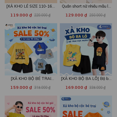
[XẢ KHO LẺ SIZE 110-160]
Quần short nữ nhiều mẫu lẻ
Áo POLO cho bé in hình nhiều
size xả kho - Combo 2c chỉ
119.000 ₫
129.000 ₫
220.000 ₫
250.000 ₫
mẫu - Áo trẻ em từ 15-42kg
còn 99k/c - Loza XA016
- Loza Kids XPL001
[XẢ KHO BỘ BÉ TRAI
[XẢ KHO BỘ BA LỖ] Bộ ba
SIZE120] Bộ đồ cho bé trai
lỗ cho bé trai nhiều mẫu lẻ
159.000 ₫
169.000 ₫
318.000 ₫
338.000 ₫
nhiều mẫu - Quần áo bé trai
size từ 15-40kg - Quần áo
từ 19-22kg - Loza Kids
bé trai - Loza Kids XABL01
XB003