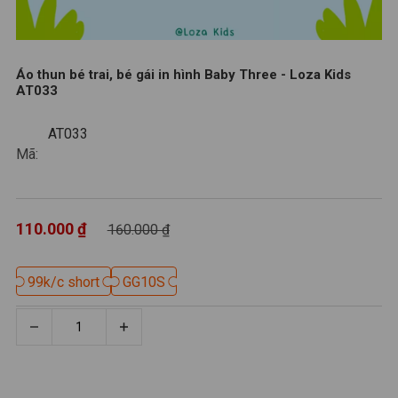
Áo thun bé trai, bé gái in hình Baby Three - Loza Kids
AT033
AT033
AT033
Mã:
110.000 ₫
160.000 ₫
99k/c short
99k/c short
GG10S
GG10S