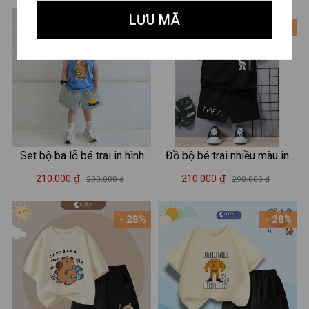
LƯU MÃ
- 28%
- 28%
Set bộ ba lỗ bé trai in hình
Đồ bộ bé trai nhiều màu in
Capybara - Loza Kids BL347
hình - Set đồ bé trai (áo thun
210.000 ₫
210.000 ₫
290.000 ₫
290.000 ₫
+ quần đùi) cân nặng từ 15-
42kg - Loza G0188
- 28%
- 28%