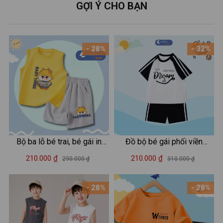
GỢI Ý CHO BẠN
- 28%
- 32%
Bộ ba lỗ bé trai, bé gái in
Đồ bộ bé gái phối viền
hình Baby Three - Loza Kids
Dream - Quần áo cho bé
210.000 ₫
210.000 ₫
290.000 ₫
310.000 ₫
BL237
chất liệu thun cotton - Loza
Kids BF311
- 28%
- 28%