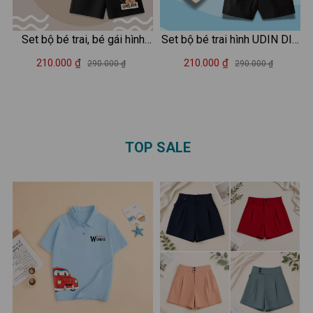
Set bộ bé trai, bé gái hình
Set bộ bé trai hình UDIN DIN
capybara đeo cặp - Loza
DIN DUN - Loza Kids SB414
210.000 ₫
210.000 ₫
290.000 ₫
290.000 ₫
Kids SB483
TOP SALE