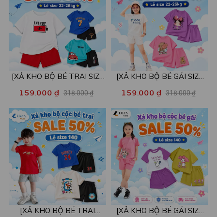
[XẢ KHO BỘ BÉ TRAI SIZE
[XẢ KHO BỘ BÉ GÁI SIZE
130] Bộ đồ cho bé trai nhiều
130] Bộ đồ cho bé gái nhiều
159.000 ₫
159.000 ₫
318.000 ₫
318.000 ₫
mẫu - Quần áo bé trai từ 22-
mẫu - Quần áo bé gái từ 22-
26kg - Loza Kids XB004
26kg - Loza Kids XB005
[XẢ KHO BỘ BÉ TRAI
[XẢ KHO BỘ BÉ GÁI SIZE