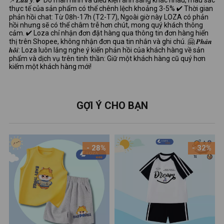
thực tế của sản phẩm có thể chênh lệch khoảng 3-5% ✔ Thời gian
phản hồi chat: Từ 08h-17h (T2-T7), Ngoài giờ này LOZA có phản
hồi nhưng sẽ có thể châm trễ hơn chút, mong quý khách thông
cảm. ✔ Loza chỉ nhận đơn đặt hàng qua thông tin đơn hàng hiển
thị trên Shopee, không nhận đơn qua tin nhắn và ghi chú. 🤗 𝑷𝒉𝒂̉𝒏
𝒉𝒐̂̀𝒊: Loza luôn lắng nghe ý kiến phản hồi của khách hàng về sản
phẩm và dịch vụ trên tinh thần: Giữ một khách hàng cũ quý hơn
kiếm một khách hàng mới!
GỢI Ý CHO BẠN
- 28%
- 32%