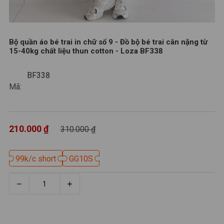
Bộ quần áo bé trai in chữ số 9 - Đồ bộ bé trai cân nặng từ
15-40kg chất liệu thun cotton - Loza BF338
BF338
BF338
Mã:
210.000 ₫
310.000 ₫
99k/c short
99k/c short
GG10S
GG10S