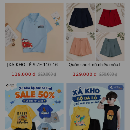
[XẢ KHO LẺ SIZE 110-160]
Quần short nữ nhiều mẫu lẻ
Áo POLO cho bé in hình nhiều
size xả kho - Combo 2c chỉ
119.000 ₫
129.000 ₫
220.000 ₫
250.000 ₫
mẫu - Áo trẻ em từ 15-42kg
còn 99k/c - Loza XA016
- Loza Kids XPL001