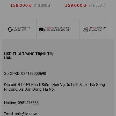
SIZE140] Bộ đồ cho bé trai
140] Bộ đồ cho bé gái nhiều
159.000 ₫
159.000 ₫
318.000 ₫
318.000 ₫
nhiều mẫu - Quần áo bé trai
mẫu - Quần áo bé gái từ 26-
từ 26-30kg - Loza Kids
30kg - Loza Kids XB006
XB009
15 NGÀY ĐỔI TRẢ
100%
ĐƠN CÓ ĐỒNG KIỂM
-10%
SO VỚI GIÁ
MIỄN PHÍ VC*
FREESHIP ĐƠN TỪ 495k
MUA TẠI SÀN
HKD THỜI TRANG TRỊNH THỊ
HÂN
Số GPKD: 024189000690
Địa chỉ: BT4-E9 Khu I, Điểm Dịch Vụ Du Lịch Sinh Thái Song
Phương, Xã Sơn Đồng, Hà Nội
Hotline: 0981475666
Email: sale@loza.vn