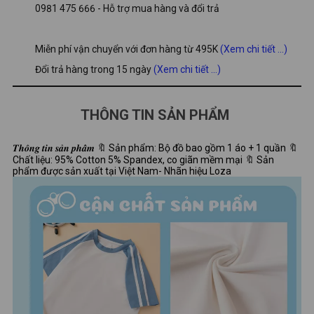
0981 475 666 - Hỗ trợ mua hàng và đổi trả
Miễn phí vận chuyển với đơn hàng từ 495K
(Xem chi tiết ...)
Đổi trả hàng trong 15 ngày
(Xem chi tiết ...)
THÔNG TIN SẢN PHẨM
𝑻𝒉𝒐̂𝒏𝒈 𝒕𝒊𝒏 𝒔𝒂̉𝒏 𝒑𝒉𝒂̂̉𝒎 🔖 Sản phẩm: Bộ đồ bao gồm 1 áo + 1 quần 🔖
Chất liệu: 95% Cotton 5% Spandex, co giãn mềm mại 🔖 Sản
phẩm được sản xuất tại Việt Nam- Nhãn hiệu Loza