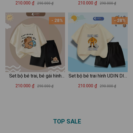
Capybara - Loza Kids BL347
hình - Set đồ bé trai (áo thun
210.000 ₫
210.000 ₫
290.000 ₫
290.000 ₫
+ quần đùi) cân nặng từ 15-
42kg - Loza G0188
- 28%
- 28%
Set bộ bé trai, bé gái hình
Set bộ bé trai hình UDIN DIN
capybara đeo cặp - Loza
DIN DUN - Loza Kids SB414
210.000 ₫
210.000 ₫
290.000 ₫
290.000 ₫
Kids SB483
TOP SALE