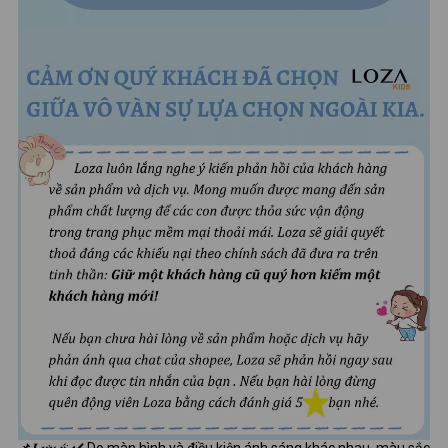
📌𝑳𝒖̛𝒖 𝒚́: ✔ Do màn hình và điều kiện ánh sáng khác nhau, màu sắc