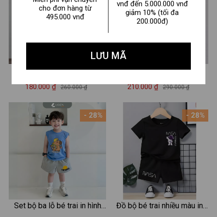
vnđ đến 5.000.000 vnđ
cho đơn hàng từ
giảm 10% (tối đa
495.000 vnđ
200.000đ)
LƯU MÃ
Đồ bộ kẻ bé trai hình số 7-
Set bộ ba lỗ bé trai hình
Loza CK683
CATMAN - Quần áo bé trai
180.000 ₫
210.000 ₫
260.000 ₫
290.000 ₫
Loza Kids BL658
- 28%
- 28%
Set bộ ba lỗ bé trai in hình
Đồ bộ bé trai nhiều màu in