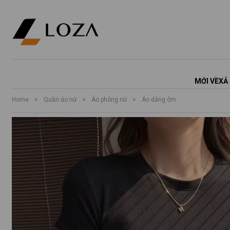
MỚI VỀ
XẢ
Home
>
Quần áo nữ
>
Áo phông nữ
>
Áo dáng ôm