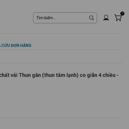
0
 CỨU ĐƠN HÀNG
ất vải Thun gân (thun tăm lạnh) co giãn 4 chiều -