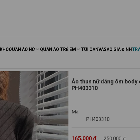
 KHO
QUẦN ÁO NỮ
QUẦN ÁO TRẺ EM
TÚI CANVAS
ÁO GIA ĐÌNH
TRA
Áo thun nữ dáng ôm body ch
PH403310
PH403310
Mã:
PH403310
165.000 ₫
250.000 ₫