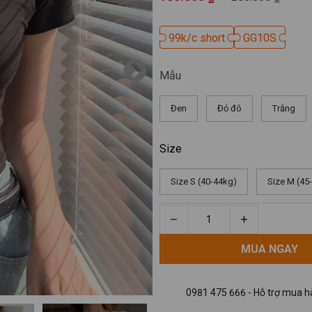
99k/c short
99k/c short
GG10S
GG10S
Mẫu
Đen
Đỏ đô
Trắng
Size
Size S (40-44kg)
Size M (45
MUA NGAY
MUA NGAY
0981 475 666 - Hỗ trợ mua hà