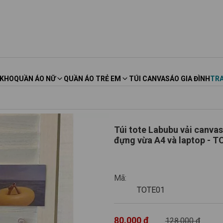
 KHO
QUẦN ÁO NỮ
QUẦN ÁO TRẺ EM
TÚI CANVAS
ÁO GIA ĐÌNH
TRA
Túi tote Labubu vải canva
đựng vừa A4 
TOTE01
Mã:
TOTE01
80.000 ₫
128.000 ₫