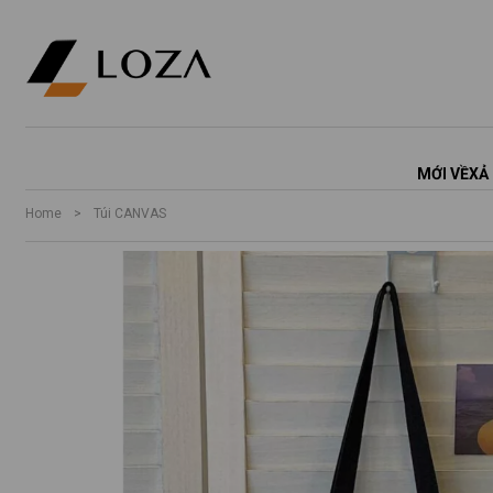
MỚI VỀ
XẢ
Home
>
Túi CANVAS