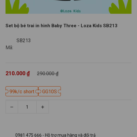
Set bộ bé trai in hình Baby Three - Loza Kids SB213
SB213
SB213
Mã:
210.000 ₫
290.000 ₫
99k/c short
99k/c short
GG10S
GG10S
0981 475 666 - Hỗ trợ mua hàng và đổi trả