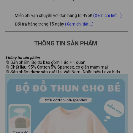
Miễn phí vận chuyển với đơn hàng từ 495K
(Xem chi tiết ...)
Đổi trả hàng trong 15 ngày
(Xem chi tiết ...)
THÔNG TIN SẢN PHẨM
𝑻𝒉𝒐̂𝒏𝒈 𝒕𝒊𝒏 𝒔𝒂̉𝒏 𝒑𝒉𝒂̂̉𝒎
🔖 Sản phẩm: Bộ đồ bao gồm 1 áo + 1 quần
🔖 Chất liệu: 95% Cotton 5% Spandex, co giãn mềm mại
🔖 Sản phẩm được sản xuất tại Việt Nam- Nhãn hiệu Loza Kids