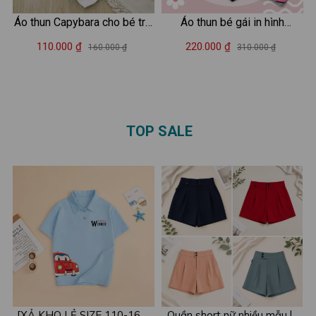
Áo thun Capybara cho bé trai
Áo thun bé gái in hình
và bé gái cân nặng từ 15-
Labubu - Mã CA004
110.000 ₫
220.000 ₫
160.000 ₫
310.000 ₫
40kg - Áo phông cho bé
Loza G0207
TOP SALE
[XẢ KHO LẺ SIZE 110-160]
Quần short nữ nhiều mẫu lẻ