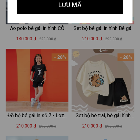
LƯU MÃ
Áo polo bé gái in hình CÔ
Set bộ bé gái in hình Bé gái
GÁI ÔM MÈO - Loza Kids
Hot trend - Loza SB363
140.000 ₫
210.000 ₫
220.000 ₫
290.000 ₫
PL3647
- 28%
- 28%
Đồ bộ bé gái in số 7 - Loza
Set bộ bé trai, bé gái hình
Kids SB96
capybara đeo cặp - Loza
210.000 ₫
210.000 ₫
290.000 ₫
290.000 ₫
Kids SB483