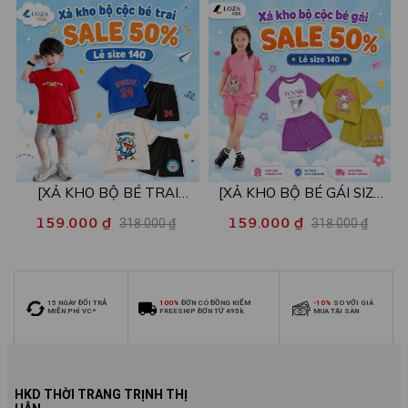
26kg - Loza Kids XB004
26kg - Loza Kids XB005
[XẢ KHO BỘ BÉ TRAI
[XẢ KHO BỘ BÉ GÁI SIZE
SIZE140] Bộ đồ cho bé trai
140] Bộ đồ cho bé gái nhiều
159.000 ₫
159.000 ₫
318.000 ₫
318.000 ₫
nhiều mẫu - Quần áo bé trai
mẫu - Quần áo bé gái từ 26-
từ 26-30kg - Loza Kids
30kg - Loza Kids XB006
XB009
15 NGÀY ĐỔI TRẢ
100%
ĐƠN CÓ ĐỒNG KIỂM
-10%
SO VỚI GIÁ
MIỄN PHÍ VC*
FREESHIP ĐƠN TỪ 495k
MUA TẠI SÀN
HKD THỜI TRANG TRỊNH THỊ