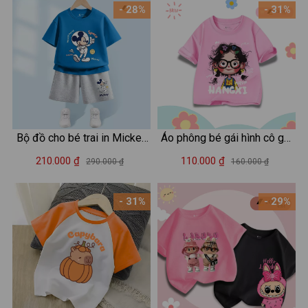
- 28%
- 31%
Bộ đồ cho bé trai in Mickey
Áo phông bé gái hình cô gái
2025 - Quần áo trẻ em nam
Hangxi Hottrend - Loza Kids
210.000 ₫
110.000 ₫
290.000 ₫
160.000 ₫
size từ 15-40kg- Loza Kids
AT3126
SB378
- 31%
- 29%