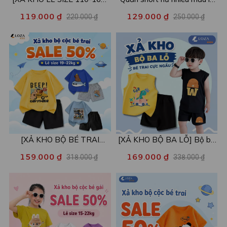
Áo POLO cho bé in hình nhiều
size xả kho - Combo 2c chỉ
119.000 ₫
129.000 ₫
220.000 ₫
250.000 ₫
mẫu - Áo trẻ em từ 15-42kg
còn 99k/c - Loza XA016
- Loza Kids XPL001
[XẢ KHO BỘ BÉ TRAI
[XẢ KHO BỘ BA LỖ] Bộ ba
SIZE120] Bộ đồ cho bé trai
lỗ cho bé trai nhiều mẫu lẻ
159.000 ₫
169.000 ₫
318.000 ₫
338.000 ₫
nhiều mẫu - Quần áo bé trai
size từ 15-40kg - Quần áo
từ 19-22kg - Loza Kids
bé trai - Loza Kids XABL01
XB003