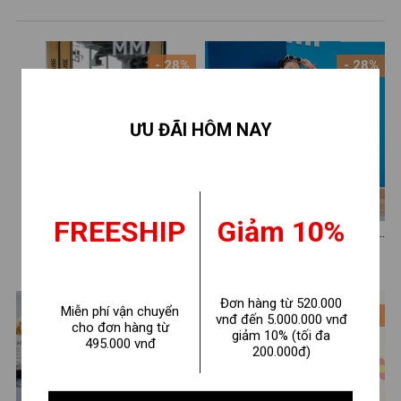
- 28%
- 28%
ƯU ĐÃI HÔM NAY
FREESHIP
Giảm 10%
Set bộ bé gái in hình
Set bộ bé gái in hình Labubu
MSICROW - Loza Kids SB33
- Loza Kids FB105
210.000 ₫
210.000 ₫
290.000 ₫
290.000 ₫
Đơn hàng từ 520.000
Miễn phí vận chuyển
- 36%
- 28%
vnđ đến 5.000.000 vnđ
cho đơn hàng từ
giảm 10% (tối đa
495.000 vnđ
200.000đ)