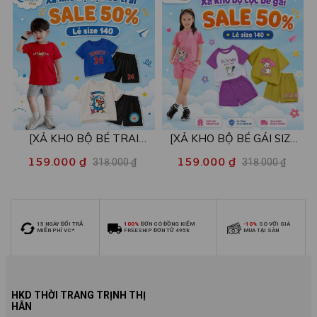
[XẢ KHO BỘ BÉ TRAI
[XẢ KHO BỘ BÉ GÁI SIZE
SIZE140] Bộ đồ cho bé trai
140] Bộ đồ cho bé gái nhiều
159.000 ₫
159.000 ₫
318.000 ₫
318.000 ₫
nhiều mẫu - Quần áo bé trai
mẫu - Quần áo bé gái từ 26-
từ 26-30kg - Loza Kids
30kg - Loza Kids XB006
XB009
15 NGÀY ĐỔI TRẢ
100%
ĐƠN CÓ ĐỒNG KIỂM
-10%
SO VỚI GIÁ
MIỄN PHÍ VC*
FREESHIP ĐƠN TỪ 495k
MUA TẠI SÀN
HKD THỜI TRANG TRỊNH THỊ
HÂN