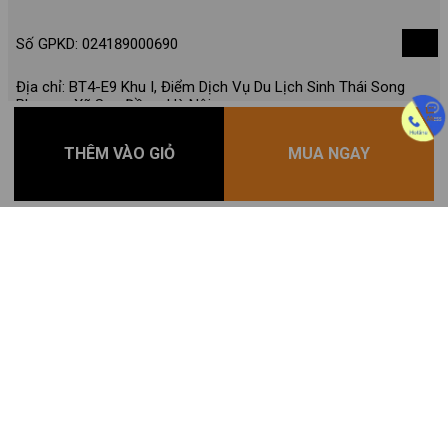
Số GPKD: 024189000690
Địa chỉ: BT4-E9 Khu I, Điểm Dịch Vụ Du Lịch Sinh Thái Song
Phương, Xã Sơn Đồng, Hà Nội
THÊM VÀO GIỎ
MUA NGAY
Hotline: 0981475666
Email: sale@loza.vn
ĐƠN HÀNG
Tra cứu đơn đã mua
Quản lý đơn hàng
Đăng ký thành viên