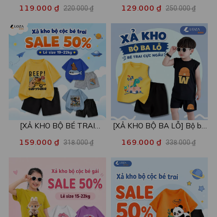
Áo POLO cho bé in hình nhiều
size xả kho - Combo 2c chỉ
119.000 ₫
129.000 ₫
220.000 ₫
250.000 ₫
mẫu - Áo trẻ em từ 15-42kg
còn 99k/c - Loza XA016
- Loza Kids XPL001
[XẢ KHO BỘ BÉ TRAI
[XẢ KHO BỘ BA LỖ] Bộ ba
SIZE120] Bộ đồ cho bé trai
lỗ cho bé trai nhiều mẫu lẻ
159.000 ₫
169.000 ₫
318.000 ₫
338.000 ₫
nhiều mẫu - Quần áo bé trai
size từ 15-40kg - Quần áo
từ 19-22kg - Loza Kids
bé trai - Loza Kids XABL01
XB003