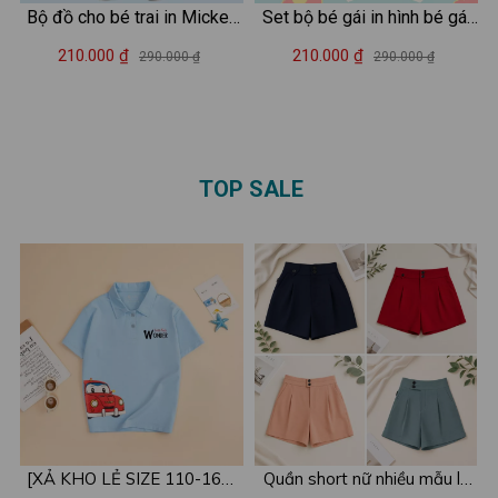
Bộ đồ cho bé trai in Mickey
Set bộ bé gái in hình bé gái
2025 - Quần áo trẻ em nam
hot trend - Loza Kids SB353
210.000 ₫
210.000 ₫
290.000 ₫
290.000 ₫
size từ 15-40kg- Loza Kids
SB378
TOP SALE
[XẢ KHO LẺ SIZE 110-160]
Quần short nữ nhiều mẫu lẻ