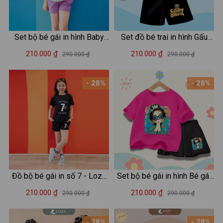
Set bộ bé gái in hình Baby
Set đồ bé trai in hình Gấu
Three - Loza Kids BD030
Capybara - Loza Kids SB224
210.000 ₫
210.000 ₫
290.000 ₫
290.000 ₫
- 28%
- 28%
Đồ bộ bé gái in số 7 - Loza
Set bộ bé gái in hình Bé gái
Kids SB96
Hot trend - Loza SB363
210.000 ₫
210.000 ₫
290.000 ₫
290.000 ₫
- 28%
- 28%