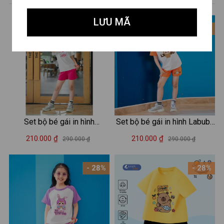
LƯU MÃ
- 28%
- 28%
Set bộ bé gái in hình
Set bộ bé gái in hình Labubu
MSICROW - Loza Kids SB33
- Loza Kids FB105
210.000 ₫
210.000 ₫
290.000 ₫
290.000 ₫
- 28%
- 28%