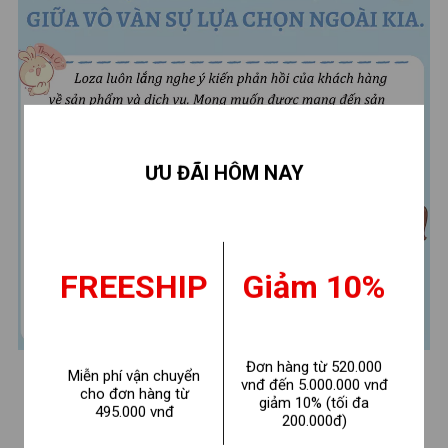
ƯU ĐÃI HÔM NAY
FREESHIP
Giảm 10%
Đơn hàng từ 520.000
Miễn phí vận chuyển
vnđ đến 5.000.000 vnđ
cho đơn hàng từ
giảm 10% (tối đa
495.000 vnđ
GỢI Ý CHO BẠN
200.000đ)