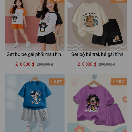
Set bộ bé gái phối màu hình
Set bộ bé trai, bé gái hình
Cánh cụt Gugugaga - Loza
capybara đeo cặp - Loza
210.000 ₫
210.000 ₫
290.000 ₫
290.000 ₫
FB684
Kids SB483
- 28%
- 28%