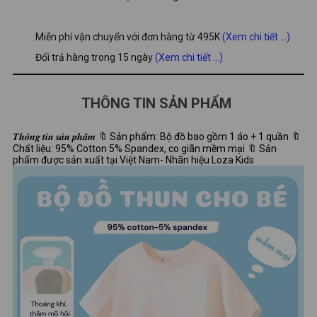
Miễn phí vận chuyển với đơn hàng từ 495K
(Xem chi tiết ...)
Đổi trả hàng trong 15 ngày
(Xem chi tiết ...)
THÔNG TIN SẢN PHẨM
𝑻𝒉𝒐̂𝒏𝒈 𝒕𝒊𝒏 𝒔𝒂̉𝒏 𝒑𝒉𝒂̂̉𝒎 🔖 Sản phẩm: Bộ đồ bao gồm 1 áo + 1 quần 🔖
Chất liệu: 95% Cotton 5% Spandex, co giãn mềm mại 🔖 Sản
phẩm được sản xuất tại Việt Nam- Nhãn hiệu Loza Kids