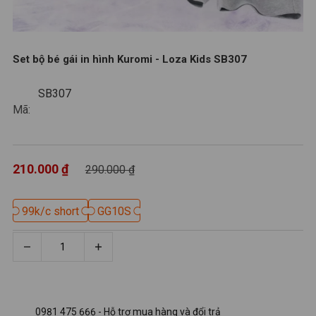
Set bộ bé gái in hình Kuromi - Loza Kids SB307
SB307
SB307
Mã:
210.000 ₫
290.000 ₫
99k/c short
99k/c short
GG10S
GG10S
0981 475 666 - Hỗ trợ mua hàng và đổi trả