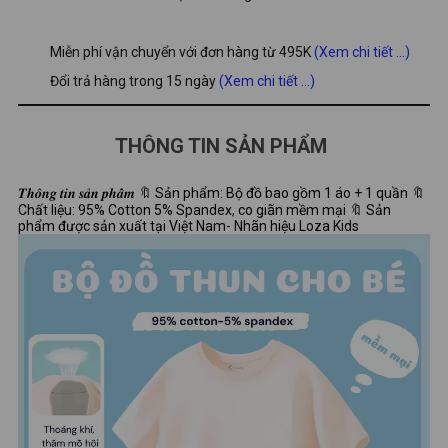
Miễn phí vận chuyển với đơn hàng từ 495K
(Xem chi tiết ...)
Đổi trả hàng trong 15 ngày
(Xem chi tiết ...)
THÔNG TIN SẢN PHẨM
𝑻𝒉𝒐̂𝒏𝒈 𝒕𝒊𝒏 𝒔𝒂̉𝒏 𝒑𝒉𝒂̂̉𝒎 🔖 Sản phẩm: Bộ đồ bao gồm 1 áo + 1 quần 🔖
Chất liệu: 95% Cotton 5% Spandex, co giãn mềm mại 🔖 Sản
phẩm được sản xuất tại Việt Nam- Nhãn hiệu Loza Kids