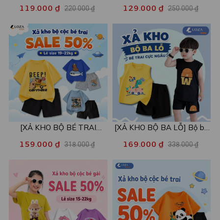
Áo POLO cho bé in hình nhiều
size xả kho - Combo 2c chỉ
119.000 ₫
129.000 ₫
220.000 ₫
250.000 ₫
mẫu - Áo trẻ em từ 15-42kg
còn 99k/c - Loza XA016
- Loza Kids XPL001
[XẢ KHO BỘ BÉ TRAI
[XẢ KHO BỘ BA LỖ] Bộ ba
SIZE120] Bộ đồ cho bé trai
lỗ cho bé trai nhiều mẫu lẻ
159.000 ₫
169.000 ₫
318.000 ₫
338.000 ₫
nhiều mẫu - Quần áo bé trai
size từ 15-40kg - Quần áo
từ 19-22kg - Loza Kids
bé trai - Loza Kids XABL01
XB003