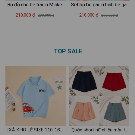
Bộ đồ cho bé trai in Mickey
Set bộ bé gái in hình bé gái
2025 - Quần áo trẻ em nam
hot trend - Loza Kids SB353
210.000 ₫
210.000 ₫
290.000 ₫
290.000 ₫
size từ 15-40kg- Loza Kids
SB378
TOP SALE
[XẢ KHO LẺ SIZE 110-160]
Quần short nữ nhiều mẫu lẻ