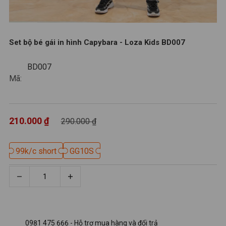
Set bộ bé gái in hình Capybara - Loza Kids BD007
BD007
BD007
Mã:
210.000 ₫
290.000 ₫
99k/c short
99k/c short
GG10S
GG10S
0981 475 666 - Hỗ trợ mua hàng và đổi trả