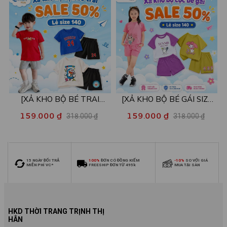
[XẢ KHO BỘ BÉ TRAI
[XẢ KHO BỘ BÉ GÁI SIZE
SIZE140] Bộ đồ cho bé trai
140] Bộ đồ cho bé gái nhiều
159.000 ₫
159.000 ₫
318.000 ₫
318.000 ₫
nhiều mẫu - Quần áo bé trai
mẫu - Quần áo bé gái từ 26-
từ 26-30kg - Loza Kids
30kg - Loza Kids XB006
XB009
15 NGÀY ĐỔI TRẢ
100%
ĐƠN CÓ ĐỒNG KIỂM
-10%
SO VỚI GIÁ
MIỄN PHÍ VC*
FREESHIP ĐƠN TỪ 495k
MUA TẠI SÀN
HKD THỜI TRANG TRỊNH THỊ
HÂN