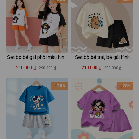
Set bộ bé gái phối màu hình
Set bộ bé trai, bé gái hình
Cánh cụt Gugugaga - Loza
capybara đeo cặp - Loza
210.000 ₫
210.000 ₫
290.000 ₫
290.000 ₫
FB684
Kids SB483
- 28%
- 28%