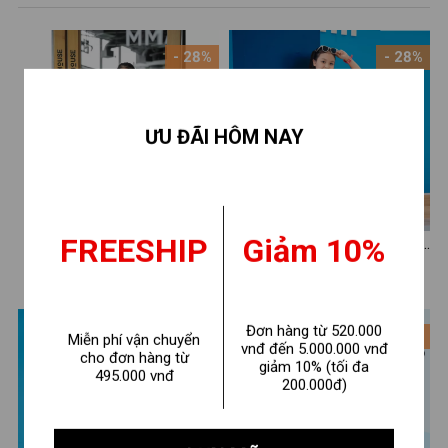
- 28%
- 28%
ƯU ĐÃI HÔM NAY
FREESHIP
Giảm 10%
Set bộ bé gái in hình
Set bộ bé gái in hình Labubu
MSICROW - Loza Kids SB33
- Loza Kids FB105
210.000 ₫
210.000 ₫
290.000 ₫
290.000 ₫
Đơn hàng từ 520.000
- 28%
- 28%
Miễn phí vận chuyển
vnđ đến 5.000.000 vnđ
cho đơn hàng từ
giảm 10% (tối đa
495.000 vnđ
200.000đ)