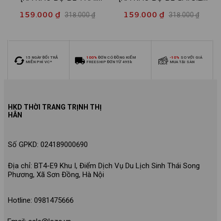
SIZE140] Bộ đồ cho bé trai
140] Bộ đồ cho bé gái nhiều
159.000 ₫
159.000 ₫
318.000 ₫
318.000 ₫
nhiều mẫu - Quần áo bé trai
mẫu - Quần áo bé gái từ 26-
từ 26-30kg - Loza Kids
30kg - Loza Kids XB006
XB009
15 NGÀY ĐỔI TRẢ
100%
ĐƠN CÓ ĐỒNG KIỂM
-10%
SO VỚI GIÁ
MIỄN PHÍ VC*
FREESHIP ĐƠN TỪ 495k
MUA TẠI SÀN
HKD THỜI TRANG TRỊNH THỊ
HÂN
Số GPKD: 024189000690
Địa chỉ: BT4-E9 Khu I, Điểm Dịch Vụ Du Lịch Sinh Thái Song
Phương, Xã Sơn Đồng, Hà Nội
Hotline: 0981475666