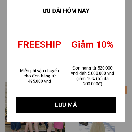
ƯU ĐÃI HÔM NAY
FREESHIP
Giảm 10%
GỢI Ý CHO BẠN
Đơn hàng từ 520.000
Miễn phí vận chuyển
vnđ đến 5.000.000 vnđ
cho đơn hàng từ
giảm 10% (tối đa
495.000 vnđ
200.000đ)
- 31%
- 35%
LƯU MÃ