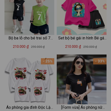
Bộ ba lỗ cho bé trai số 7
Set bộ bé gái in hình Bé gái
Ronaldo size từ 15-40kg -
Hot trend - Loza SB363
210.000 ₫
210.000 ₫
290.000 ₫
290.000 ₫
Bộ quần áo sát nách cho trẻ
em nam Loza Kids BL375
- 25%
- 33%
Áo phông gia đình Độc Lập
[Form vừa] Áo phông nữ