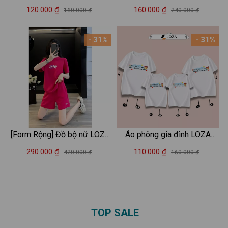
Tự Do, Việt Nam nón lá Loza
𝐋𝐎𝐙𝐀 in chữ "Good Vibes"
120.000 ₫
160.000 ₫
160.000 ₫
240.000 ₫
Kids 2025 – Mã GĐ007
phong cách Hàn Quốc - Áo
thun nữ form vừa Loza
- 31%
- 31%
VT8221
[Form Rộng] Đồ bộ nữ LOZA
Áo phông gia đình LOZA
I'm a Sucker chất liệu cotton
KIDS 'Vật đổi sao dời nhà
290.000 ₫
110.000 ₫
420.000 ₫
160.000 ₫
- Set đồ nữ thời trang - LOZA
vẫn luôn là nhà ' – Mã
BP103
GĐ3144
TOP SALE