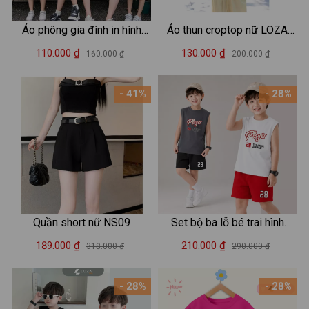
Áo phông gia đình in hình
Áo thun croptop nữ LOZA
Summer - Áo thun đồng
'Happiness' dáng ôm body -
110.000 ₫
130.000 ₫
160.000 ₫
200.000 ₫
phục gia đình 3-4-5 người -
CR7859
Loza GĐ3034
- 41%
- 28%
Quần short nữ NS09
Set bộ ba lỗ bé trai hình
"Player 28 Awake and Pray"
189.000 ₫
210.000 ₫
318.000 ₫
290.000 ₫
- Loza Kids BL702
- 28%
- 28%