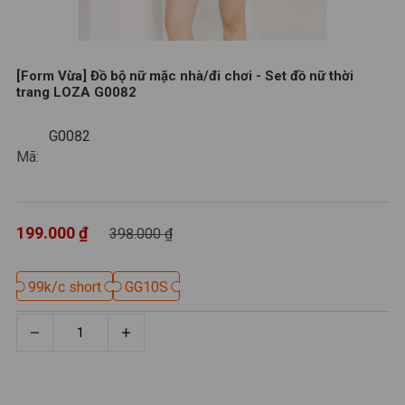
[Form Vừa] Đồ bộ nữ mặc nhà/đi chơi - Set đồ nữ thời
trang LOZA G0082
G0082
G0082
Mã:
199.000 ₫
398.000 ₫
99k/c short
99k/c short
GG10S
GG10S