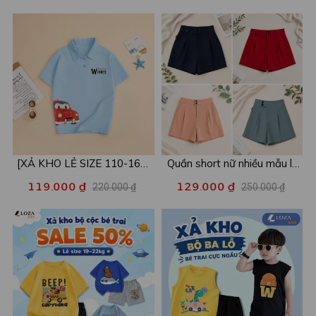
[XẢ KHO LẺ SIZE 110-160]
Quần short nữ nhiều mẫu lẻ
Áo POLO cho bé in hình nhiều
size xả kho - Combo 2c chỉ
119.000 ₫
129.000 ₫
220.000 ₫
250.000 ₫
mẫu - Áo trẻ em từ 15-42kg
còn 99k/c - Loza XA016
- Loza Kids XPL001