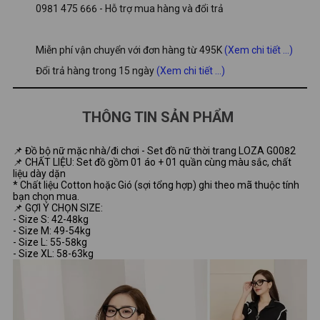
0981 475 666 - Hỗ trợ mua hàng và đổi trả
Miễn phí vận chuyển với đơn hàng từ 495K
(Xem chi tiết ...)
Đổi trả hàng trong 15 ngày
(Xem chi tiết ...)
THÔNG TIN SẢN PHẨM
📌 Đồ bộ nữ mặc nhà/đi chơi - Set đồ nữ thời trang LOZA G0082
📌 CHẤT LIỆU: Set đồ gồm 01 áo + 01 quần cùng màu sắc, chất
liệu dày dặn
* Chất liệu Cotton hoặc Gió (sợi tổng hợp) ghi theo mã thuộc tính
bạn chọn mua.
📌 GỢI Ý CHỌN SIZE:
- Size S: 42-48kg
- Size M: 49-54kg
- Size L: 55-58kg
- Size XL: 58-63kg