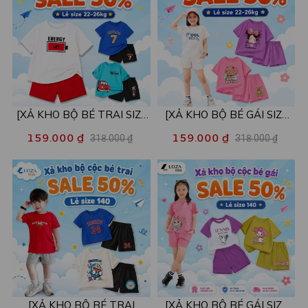
[XẢ KHO BỘ BÉ TRAI SIZE
[XẢ KHO BỘ BÉ GÁI SIZE
130] Bộ đồ cho bé trai nhiều
130] Bộ đồ cho bé gái nhiều
159.000 ₫
159.000 ₫
318.000 ₫
318.000 ₫
mẫu - Quần áo bé trai từ 22-
mẫu - Quần áo bé gái từ 22-
26kg - Loza Kids XB004
26kg - Loza Kids XB005
[XẢ KHO BỘ BÉ TRAI
[XẢ KHO BỘ BÉ GÁI SIZE