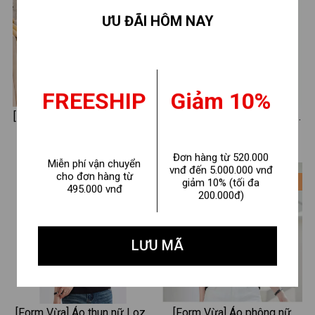
ƯU ĐÃI HÔM NAY
FREESHIP
Giảm 10%
[Form vừa] Áo phông nữ màu
[Form Vừa] Áo thun nữ Loza
Be nhiều mẫu - Loza G0467
hình tim nhiều màu chất liệu
160.000 ₫
160.000 ₫
240.000 ₫
240.000 ₫
thun cotton mềm mịn -Áo
Đơn hàng từ 520.000
Miễn phí vận chuyển
phông mùa hè mã VT8132
vnđ đến 5.000.000 vnđ
cho đơn hàng từ
- 33%
- 33%
giảm 10% (tối đa
495.000 vnđ
200.000đ)
LƯU MÃ
[Form Vừa] Áo thun nữ Loza
[Form Vừa] Áo phông nữ