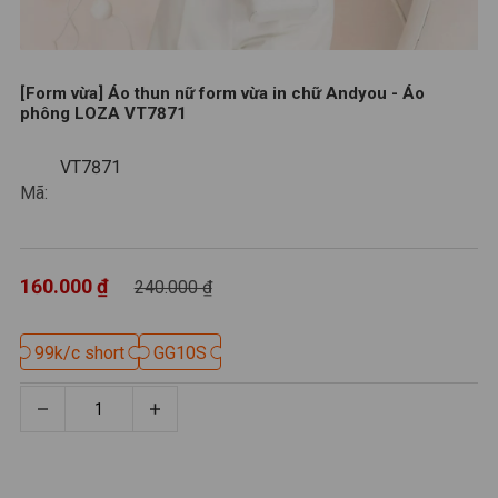
[Form vừa] Áo thun nữ form vừa in chữ Andyou - Áo
phông LOZA VT7871
VT7871
VT7871
Mã:
160.000 ₫
240.000 ₫
99k/c short
99k/c short
GG10S
GG10S