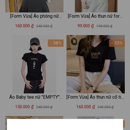
[Form Vừa] Áo phông nữ
[Form Vừa] Áo thun nữ form
LOZA màu trắng BST Hoa
vừa in hình thời trang - Áo
160.000 ₫
99.000 ₫
240.000 ₫
198.000 ₫
quả Summer 2025 chất liệu
phông XẢ lẻ size LOZA
thun cotton 4 chiều mát mẻ -
XA0010
- 38%
- 33%
Mã G0406
Áo Baby tee nữ "EMPTY"
[Form Vừa] Áo thun nữ cổ tim
chất cotton - Áo thun Baby
form vừa in hình - Áo phông
150.000 ₫
160.000 ₫
240.000 ₫
240.000 ₫
tee LOZA ET8240
nữ cổ V Loza G0217
- 33%
- 33%