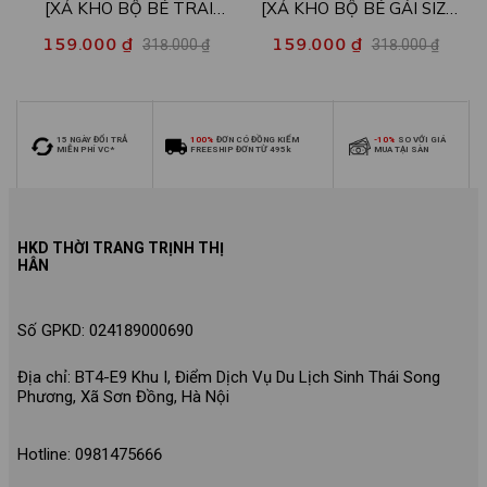
[XẢ KHO BỘ BÉ TRAI
[XẢ KHO BỘ BÉ GÁI SIZE
SIZE140] Bộ đồ cho bé trai
140] Bộ đồ cho bé gái nhiều
159.000 ₫
159.000 ₫
318.000 ₫
318.000 ₫
nhiều mẫu - Quần áo bé trai
mẫu - Quần áo bé gái từ 26-
từ 26-30kg - Loza Kids
30kg - Loza Kids XB006
XB009
15 NGÀY ĐỔI TRẢ
100%
ĐƠN CÓ ĐỒNG KIỂM
-10%
SO VỚI GIÁ
MIỄN PHÍ VC*
FREESHIP ĐƠN TỪ 495k
MUA TẠI SÀN
HKD THỜI TRANG TRỊNH THỊ
HÂN
Số GPKD: 024189000690
Địa chỉ: BT4-E9 Khu I, Điểm Dịch Vụ Du Lịch Sinh Thái Song
Phương, Xã Sơn Đồng, Hà Nội
Hotline: 0981475666