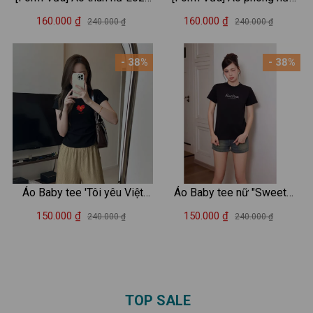
2 màu đen/trắng chất liệu
Loza chất liệu thun cotton
160.000 ₫
160.000 ₫
240.000 ₫
240.000 ₫
thun cotton mềm mịn - Áo
mềm mịn in chữ Must have -
phông nữ Mã VT8131
Mã VT7965
- 38%
- 38%
Áo Baby tee 'Tôi yêu Việt
Áo Baby tee nữ "Sweet
Nam' in hình 'Cờ đỏ sao
dream" 2 màu trắng/đen
150.000 ₫
150.000 ₫
240.000 ₫
240.000 ₫
vàng'nhỏ - Áo phông Baby
chất cotton - Áo phông Baby
tee nữ LOZA ET001
tee nữ LOZA ET8254
TOP SALE