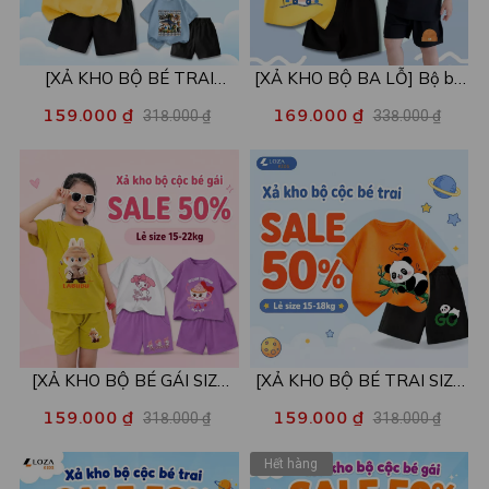
[XẢ KHO BỘ BÉ TRAI
[XẢ KHO BỘ BA LỖ] Bộ ba
SIZE120] Bộ đồ cho bé trai
lỗ cho bé trai nhiều mẫu lẻ
159.000 ₫
169.000 ₫
318.000 ₫
338.000 ₫
nhiều mẫu - Quần áo bé trai
size từ 15-40kg - Quần áo
từ 19-22kg - Loza Kids
bé trai - Loza Kids XABL01
XB003
[XẢ KHO BỘ BÉ GÁI SIZE
[XẢ KHO BỘ BÉ TRAI SIZE
110,120] Bộ đồ cho bé gái
110] Bộ đồ cho bé trai nhiều
159.000 ₫
159.000 ₫
318.000 ₫
318.000 ₫
nhiều mẫu - Quần áo bé gái
mẫu - Quần áo bé trai từ 15-
nữ từ 15-22kg - Loza Kids
18kg - Loza Kids XB002
Hết hàng
XB001