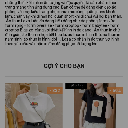
những thiết kế hình in ấn tượng và độc quyền, là sản phẩm thời
trang mang tính ứng dụng cao. Bạn có thể dễ dàng diện đẹp áo
phông với mọi kiểu trang phục như mix cùng quần jeans khi đi
làm, chân váy khi đi hẹn hò, quần short khi đi chơi với hội bạn thân.
Áo thun Loza luôn đa dạng kiểu dáng như áo phông form vừa -
form rộng - form oversize - form croptop - form babytee - form
croptop Bigsize cùng với thiết kế hình in đa dạng: Áo thun in chữ
đơn giản, áo thun in họa tiết hoa lá, áo thun in hình thú, áo thun in
năm sinh, áo thun in hình idol …. Loza có nhận in áo thun với hình
theo yêu cầu và nhận in đơn đồng phục số lượng lớn.
GỢI Ý CHO BẠN
Hết hàng
- 33%
- 50%