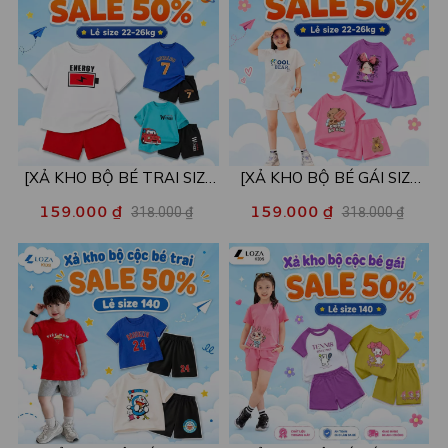
[XẢ KHO BỘ BÉ TRAI SIZE
[XẢ KHO BỘ BÉ GÁI SIZE
130] Bộ đồ cho bé trai nhiều
130] Bộ đồ cho bé gái nhiều
159.000 ₫
159.000 ₫
318.000 ₫
318.000 ₫
mẫu - Quần áo bé trai từ 22-
mẫu - Quần áo bé gái từ 22-
26kg - Loza Kids XB004
26kg - Loza Kids XB005