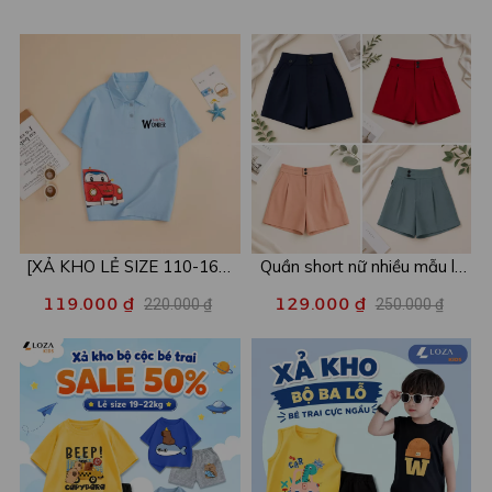
[XẢ KHO LẺ SIZE 110-160]
Quần short nữ nhiều mẫu lẻ
Áo POLO cho bé in hình nhiều
size xả kho - Combo 2c chỉ
119.000 ₫
129.000 ₫
220.000 ₫
250.000 ₫
mẫu - Áo trẻ em từ 15-42kg
còn 99k/c - Loza XA016
- Loza Kids XPL001