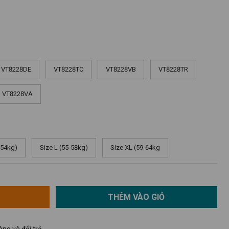
VT8228DE
VT8228TC
VT8228VB
VT8228TR
VT8228VA
-54kg)
Size L (55-58kg)
Size XL (59-64kg
THÊM VÀO GIỎ
ng và đổi trả