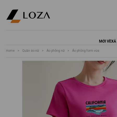
MỚI VỀ
XẢ
Home
>
Quần áo nữ
>
Áo phông nữ
>
Áo phông form vừa