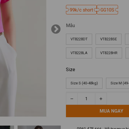
99k/c short
99k/c short
GG10S
GG10S
Mẫu
VT8228DT
VT8228SE
VT8228LA
VT8228HR
Size
Size S (40-48kg)
Size M (49
MUA NGAY
MUA NGAY
0981 475 666 - Hỗ trợ mua hà