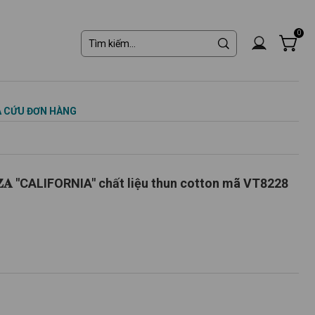
0
 CỨU ĐƠN HÀNG
𝐙𝐀 "CALIFORNIA" chất liệu thun cotton mã VT8228