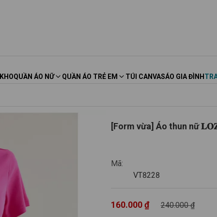
 KHO
QUẦN ÁO NỮ
QUẦN ÁO TRẺ EM
TÚI CANVAS
ÁO GIA ĐÌNH
TRA
[Form vừa] Áo thun nữ 𝐋𝐎
VT8228
Mã:
VT8228
160.000 ₫
240.000 ₫