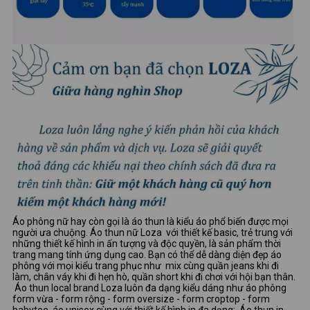
Áo phông nữ hay còn gọi là áo thun là kiểu áo phổ biến được mọi
người ưa chuộng. Áo thun nữ Loza với thiết kế basic, trẻ trung với
những thiết kế hình in ấn tượng và độc quyền, là sản phẩm thời
trang mang tính ứng dụng cao. Bạn có thể dễ dàng diện đẹp áo
phông với mọi kiểu trang phục như mix cùng quần jeans khi đi
làm, chân váy khi đi hẹn hò, quần short khi đi chơi với hội bạn thân.
Áo thun local brand Loza luôn đa dạng kiểu dáng như áo phông
form vừa - form rộng - form oversize - form croptop - form