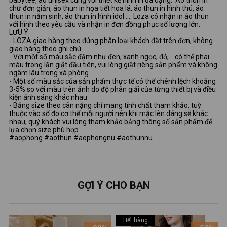
babytee, áo unisex cùng với thiết kế hình in đa dạng: Áo thun in
chữ đơn giản, áo thun in họa tiết hoa lá, áo thun in hình thú, áo
thun in năm sinh, áo thun in hình idol …. Loza có nhận in áo thun
với hình theo yêu cầu và nhận in đơn đồng phục số lượng lớn.
LƯU Ý:
- LOZA giao hàng theo đúng phân loại khách đặt trên đơn, không
giao hàng theo ghi chú
- Với một số màu sắc đậm như đen, xanh ngọc, đỏ,... có thể phai
màu trong lần giặt đầu tiên, vui lòng giặt riêng sản phẩm và không
ngâm lâu trong xà phòng
- Một số màu sắc của sản phẩm thực tế có thể chênh lệch khoảng
3-5% so với màu trên ảnh do độ phân giải của từng thiết bị và điều
kiện ánh sáng khác nhau
- Bảng size theo cân nặng chỉ mang tính chất tham khảo, tuỳ
thuộc vào số đo cơ thể mỗi người nên khi mặc lên dáng sẽ khác
nhau, quý khách vui lòng tham khảo bảng thông số sản phẩm để
lựa chọn size phù hợp
#aophong #aothun #aophongnu #aothunnu
GỢI Ý CHO BẠN
Hết hàng