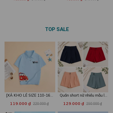
vàng'nhỏ - Áo phông Baby
chất cotton - Áo phông Baby
tee nữ LOZA ET001
tee nữ LOZA ET8254
TOP SALE
[XẢ KHO LẺ SIZE 110-160]
Quần short nữ nhiều mẫu lẻ
Áo POLO cho bé in hình nhiều
size xả kho - Combo 2c chỉ
119.000 ₫
129.000 ₫
220.000 ₫
250.000 ₫
mẫu - Áo trẻ em từ 15-42kg
còn 99k/c - Loza XA016
- Loza Kids XPL001