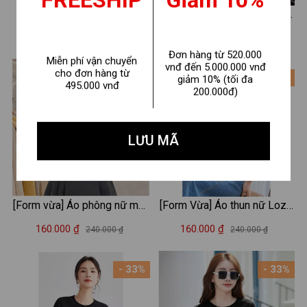
FREESHIP
Giảm 10%
Áo Baby tee nữ "EMPTY"
[Form Vừa] Áo thun nữ cổ tim
chất cotton - Áo thun Baby
form vừa in hình - Áo phông
150.000 ₫
160.000 ₫
240.000 ₫
240.000 ₫
tee LOZA ET8240
nữ cổ V Loza G0217
Đơn hàng từ 520.000
Miễn phí vận chuyển
vnđ đến 5.000.000 vnđ
cho đơn hàng từ
- 33%
- 33%
giảm 10% (tối đa
495.000 vnđ
200.000đ)
LƯU MÃ
[Form vừa] Áo phông nữ màu
[Form Vừa] Áo thun nữ Loza
Be nhiều mẫu - Loza G0467
hình tim nhiều màu chất liệu
160.000 ₫
160.000 ₫
240.000 ₫
240.000 ₫
thun cotton mềm mịn -Áo
phông mùa hè mã VT8132
- 33%
- 33%