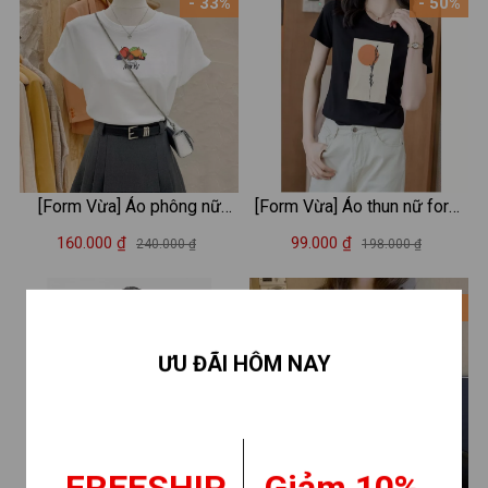
- 33%
- 50%
[Form Vừa] Áo phông nữ
[Form Vừa] Áo thun nữ form
LOZA màu trắng BST Hoa
vừa in hình thời trang - Áo
160.000 ₫
99.000 ₫
240.000 ₫
198.000 ₫
quả Summer 2025 chất liệu
phông XẢ lẻ size LOZA
thun cotton 4 chiều mát mẻ -
XA0010
- 38%
- 33%
Mã G0406
ƯU ĐÃI HÔM NAY