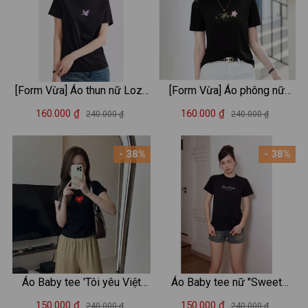
[Form Vừa] Áo thun nữ Loza
[Form Vừa] Áo phông nữ
2 màu đen/trắng chất liệu
Loza chất liệu thun cotton
160.000 ₫
160.000 ₫
240.000 ₫
240.000 ₫
thun cotton mềm mịn - Áo
mềm mịn in chữ Must have -
phông nữ Mã VT8131
Mã VT7965
- 38%
- 38%
Áo Baby tee 'Tôi yêu Việt
Áo Baby tee nữ "Sweet
Nam' in hình 'Cờ đỏ sao
dream" 2 màu trắng/đen
150.000 ₫
150.000 ₫
240.000 ₫
240.000 ₫