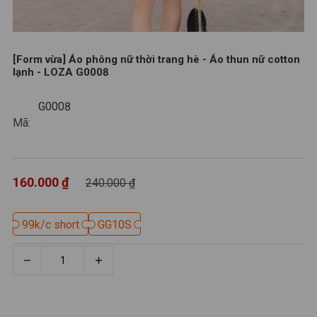
[Form vừa] Áo phông nữ thời trang hè - Áo thun nữ cotton
lạnh - LOZA G0008
G0008
G0008
Mã:
160.000 ₫
240.000 ₫
99k/c short
99k/c short
GG10S
GG10S