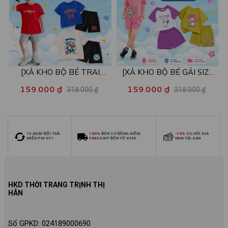
[XẢ KHO BỘ BÉ TRAI
[XẢ KHO BỘ BÉ GÁI SIZE
SIZE140] Bộ đồ cho bé trai
140] Bộ đồ cho bé gái nhiều
159.000 ₫
159.000 ₫
318.000 ₫
318.000 ₫
nhiều mẫu - Quần áo bé trai
mẫu - Quần áo bé gái từ 26-
từ 26-30kg - Loza Kids
30kg - Loza Kids XB006
XB009
15 NGÀY ĐỔI TRẢ
100%
ĐƠN CÓ ĐỒNG KIỂM
-10%
SO VỚI GIÁ
MIỄN PHÍ VC*
FREESHIP ĐƠN TỪ 495k
MUA TẠI SÀN
HKD THỜI TRANG TRỊNH THỊ
HÂN
Số GPKD: 024189000690