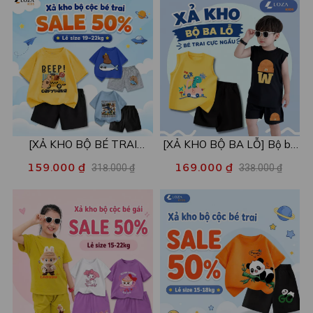
[XẢ KHO BỘ BÉ TRAI
[XẢ KHO BỘ BA LỖ] Bộ ba
SIZE120] Bộ đồ cho bé trai
lỗ cho bé trai nhiều mẫu lẻ
159.000 ₫
169.000 ₫
318.000 ₫
338.000 ₫
nhiều mẫu - Quần áo bé trai
size từ 15-40kg - Quần áo
từ 19-22kg - Loza Kids
bé trai - Loza Kids XABL01
XB003