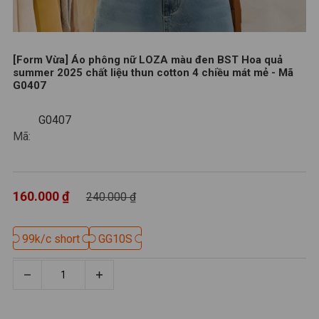
[Form Vừa] Áo phông nữ LOZA màu đen BST Hoa quả
summer 2025 chất liệu thun cotton 4 chiều mát mẻ - Mã
G0407
G0407
G0407
Mã:
160.000 ₫
240.000 ₫
99k/c short
99k/c short
GG10S
GG10S