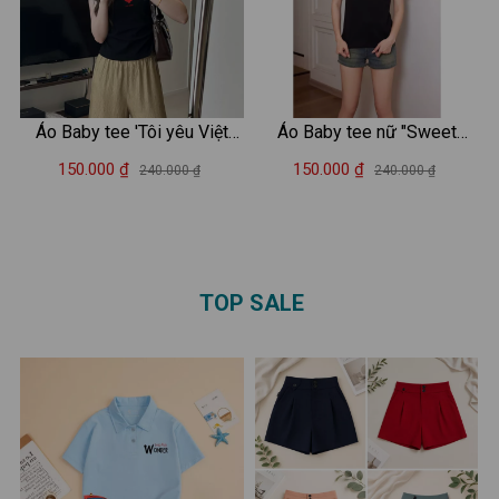
Áo Baby tee 'Tôi yêu Việt
Áo Baby tee nữ "Sweet
Nam' in hình 'Cờ đỏ sao
dream" 2 màu trắng/đen
150.000 ₫
150.000 ₫
240.000 ₫
240.000 ₫
vàng'nhỏ - Áo phông Baby
chất cotton - Áo phông Baby
tee nữ LOZA ET001
tee nữ LOZA ET8254
TOP SALE