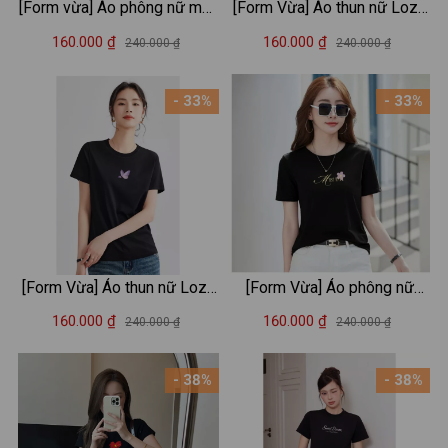
[Form vừa] Áo phông nữ màu
[Form Vừa] Áo thun nữ Loza
Be nhiều mẫu - Loza G0467
hình tim nhiều màu chất liệu
160.000 ₫
160.000 ₫
240.000 ₫
240.000 ₫
thun cotton mềm mịn -Áo
phông mùa hè mã VT8132
- 33%
- 33%
[Form Vừa] Áo thun nữ Loza
[Form Vừa] Áo phông nữ
2 màu đen/trắng chất liệu
Loza chất liệu thun cotton
160.000 ₫
160.000 ₫
240.000 ₫
240.000 ₫
thun cotton mềm mịn - Áo
mềm mịn in chữ Must have -
phông nữ Mã VT8131
Mã VT7965
- 38%
- 38%