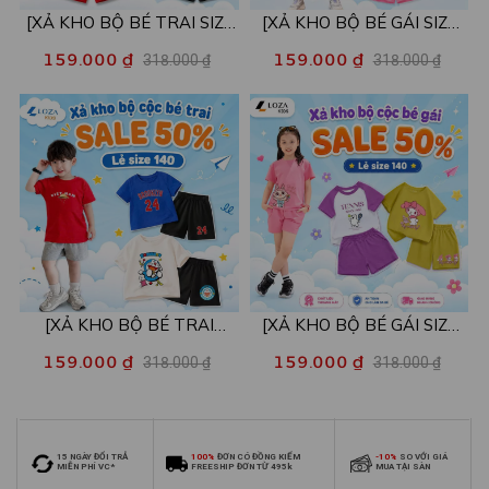
[XẢ KHO BỘ BÉ TRAI SIZE
[XẢ KHO BỘ BÉ GÁI SIZE
130] Bộ đồ cho bé trai nhiều
130] Bộ đồ cho bé gái nhiều
159.000 ₫
159.000 ₫
318.000 ₫
318.000 ₫
mẫu - Quần áo bé trai từ 22-
mẫu - Quần áo bé gái từ 22-
26kg - Loza Kids XB004
26kg - Loza Kids XB005
[XẢ KHO BỘ BÉ TRAI
[XẢ KHO BỘ BÉ GÁI SIZE
SIZE140] Bộ đồ cho bé trai
140] Bộ đồ cho bé gái nhiều
159.000 ₫
159.000 ₫
318.000 ₫
318.000 ₫
nhiều mẫu - Quần áo bé trai
mẫu - Quần áo bé gái từ 26-
từ 26-30kg - Loza Kids
30kg - Loza Kids XB006
XB009
15 NGÀY ĐỔI TRẢ
100%
ĐƠN CÓ ĐỒNG KIỂM
-10%
SO VỚI GIÁ
MIỄN PHÍ VC*
FREESHIP ĐƠN TỪ 495k
MUA TẠI SÀN