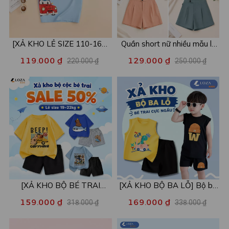
[XẢ KHO LẺ SIZE 110-160]
Quần short nữ nhiều mẫu lẻ
Áo POLO cho bé in hình nhiều
size xả kho - Combo 2c chỉ
119.000 ₫
129.000 ₫
220.000 ₫
250.000 ₫
mẫu - Áo trẻ em từ 15-42kg
còn 99k/c - Loza XA016
- Loza Kids XPL001
[XẢ KHO BỘ BÉ TRAI
[XẢ KHO BỘ BA LỖ] Bộ ba
SIZE120] Bộ đồ cho bé trai
lỗ cho bé trai nhiều mẫu lẻ
159.000 ₫
169.000 ₫
318.000 ₫
338.000 ₫
nhiều mẫu - Quần áo bé trai
size từ 15-40kg - Quần áo
từ 19-22kg - Loza Kids
bé trai - Loza Kids XABL01