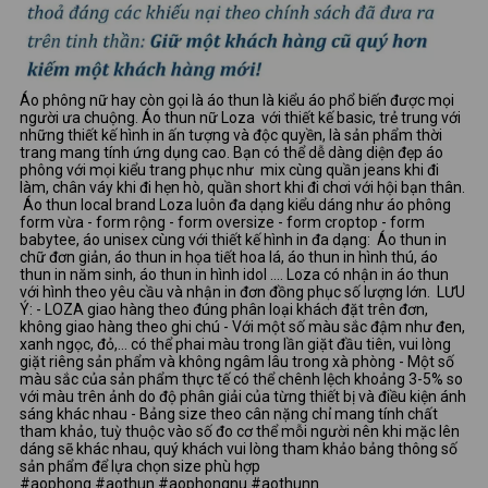
Áo phông nữ hay còn gọi là áo thun là kiểu áo phổ biến được mọi
người ưa chuộng. Áo thun nữ Loza với thiết kế basic, trẻ trung với
những thiết kế hình in ấn tượng và độc quyền, là sản phẩm thời
trang mang tính ứng dụng cao. Bạn có thể dễ dàng diện đẹp áo
phông với mọi kiểu trang phục như mix cùng quần jeans khi đi
làm, chân váy khi đi hẹn hò, quần short khi đi chơi với hội bạn thân.
Áo thun local brand Loza luôn đa dạng kiểu dáng như áo phông
form vừa - form rộng - form oversize - form croptop - form
babytee, áo unisex cùng với thiết kế hình in đa dạng: Áo thun in
chữ đơn giản, áo thun in họa tiết hoa lá, áo thun in hình thú, áo
thun in năm sinh, áo thun in hình idol …. Loza có nhận in áo thun
với hình theo yêu cầu và nhận in đơn đồng phục số lượng lớn. LƯU
Ý: - LOZA giao hàng theo đúng phân loại khách đặt trên đơn,
không giao hàng theo ghi chú - Với một số màu sắc đậm như đen,
xanh ngọc, đỏ,... có thể phai màu trong lần giặt đầu tiên, vui lòng
giặt riêng sản phẩm và không ngâm lâu trong xà phòng - Một số
màu sắc của sản phẩm thực tế có thể chênh lệch khoảng 3-5% so
với màu trên ảnh do độ phân giải của từng thiết bị và điều kiện ánh
sáng khác nhau - Bảng size theo cân nặng chỉ mang tính chất
tham khảo, tuỳ thuộc vào số đo cơ thể mỗi người nên khi mặc lên
dáng sẽ khác nhau, quý khách vui lòng tham khảo bảng thông số
sản phẩm để lựa chọn size phù hợp
#aophong #aothun #aophongnu #aothunn