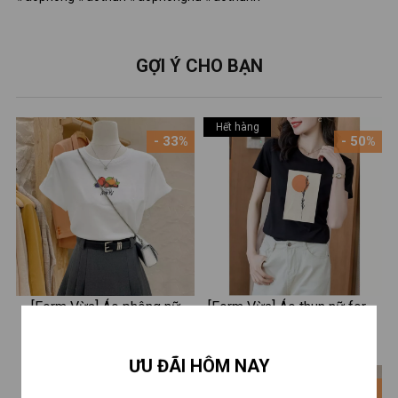
GỢI Ý CHO BẠN
Hết hàng
- 33%
- 50%
[Form Vừa] Áo phông nữ
[Form Vừa] Áo thun nữ form
LOZA màu trắng BST Hoa
vừa in hình thời trang - Áo
160.000 ₫
99.000 ₫
240.000 ₫
198.000 ₫
quả Summer 2025 chất liệu
phông XẢ lẻ size LOZA
ƯU ĐÃI HÔM NAY
thun cotton 4 chiều mát mẻ -
XA0010
- 38%
- 33%
Mã G0406