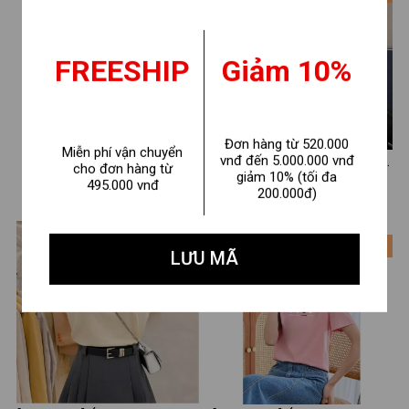
FREESHIP
Giảm 10%
Đơn hàng từ 520.000
Miễn phí vận chuyển
vnđ đến 5.000.000 vnđ
Áo Baby tee nữ "EMPTY"
[Form Vừa] Áo thun nữ cổ tim
cho đơn hàng từ
giảm 10% (tối đa
chất cotton - Áo thun Baby
form vừa in hình - Áo phông
495.000 vnđ
150.000 ₫
160.000 ₫
200.000đ)
240.000 ₫
240.000 ₫
tee LOZA ET8240
nữ cổ V Loza G0217
- 33%
- 33%
LƯU MÃ