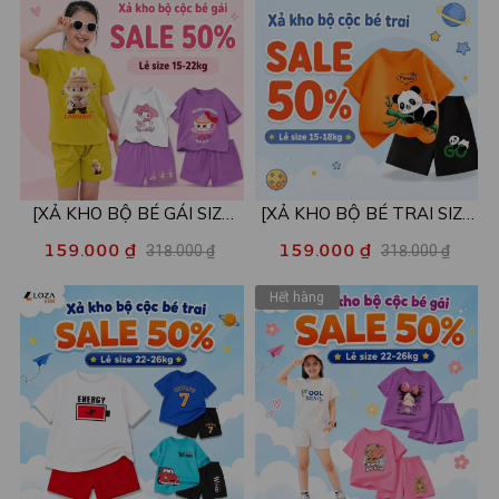
XB003
[XẢ KHO BỘ BÉ GÁI SIZE
[XẢ KHO BỘ BÉ TRAI SIZE
110,120] Bộ đồ cho bé gái
110] Bộ đồ cho bé trai nhiều
159.000 ₫
159.000 ₫
318.000 ₫
318.000 ₫
nhiều mẫu - Quần áo bé gái
mẫu - Quần áo bé trai từ 15-
nữ từ 15-22kg - Loza Kids
18kg - Loza Kids XB002
Hết hàng
XB001