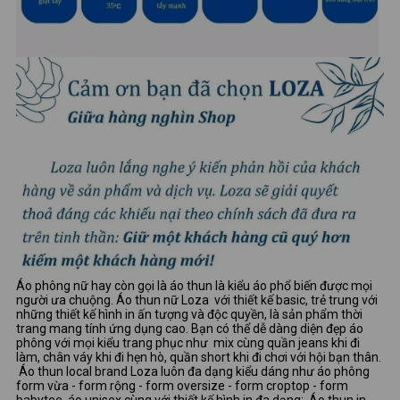
Áo phông nữ hay còn gọi là áo thun là kiểu áo phổ biến được mọi
người ưa chuộng. Áo thun nữ Loza với thiết kế basic, trẻ trung với
những thiết kế hình in ấn tượng và độc quyền, là sản phẩm thời
trang mang tính ứng dụng cao. Bạn có thể dễ dàng diện đẹp áo
phông với mọi kiểu trang phục như mix cùng quần jeans khi đi
làm, chân váy khi đi hẹn hò, quần short khi đi chơi với hội bạn thân.
Áo thun local brand Loza luôn đa dạng kiểu dáng như áo phông
form vừa - form rộng - form oversize - form croptop - form