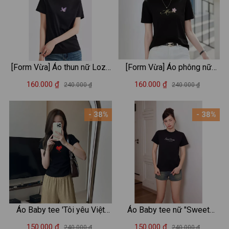
[Form Vừa] Áo thun nữ Loza
[Form Vừa] Áo phông nữ
2 màu đen/trắng chất liệu
Loza chất liệu thun cotton
160.000 ₫
160.000 ₫
240.000 ₫
240.000 ₫
thun cotton mềm mịn - Áo
mềm mịn in chữ Must have -
phông nữ Mã VT8131
Mã VT7965
- 38%
- 38%
Áo Baby tee 'Tôi yêu Việt
Áo Baby tee nữ "Sweet
Nam' in hình 'Cờ đỏ sao
dream" 2 màu trắng/đen
150.000 ₫
150.000 ₫
240.000 ₫
240.000 ₫