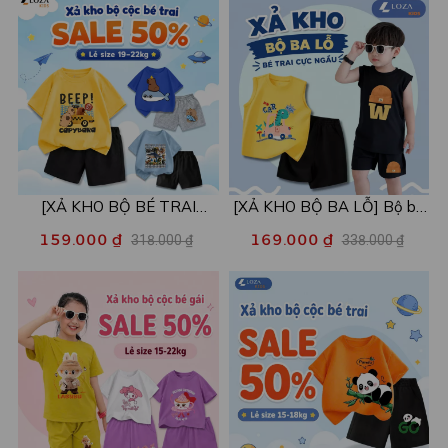
[XẢ KHO BỘ BÉ TRAI
[XẢ KHO BỘ BA LỖ] Bộ ba
SIZE120] Bộ đồ cho bé trai
lỗ cho bé trai nhiều mẫu lẻ
159.000 ₫
169.000 ₫
318.000 ₫
338.000 ₫
nhiều mẫu - Quần áo bé trai
size từ 15-40kg - Quần áo
từ 19-22kg - Loza Kids
bé trai - Loza Kids XABL01
XB003