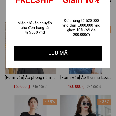
FREESHIP
Giảm 10%
Áo Baby tee nữ "EMPTY"
[Form Vừa] Áo thun nữ cổ tim
chất cotton - Áo thun Baby
form vừa in hình - Áo phông
150.000 ₫
160.000 ₫
240.000 ₫
240.000 ₫
tee LOZA ET8240
nữ cổ V Loza G0217
Đơn hàng từ 520.000
Miễn phí vận chuyển
vnđ đến 5.000.000 vnđ
cho đơn hàng từ
- 33%
- 33%
giảm 10% (tối đa
495.000 vnđ
200.000đ)
LƯU MÃ
[Form vừa] Áo phông nữ màu
[Form Vừa] Áo thun nữ Loza
Be nhiều mẫu - Loza G0467
hình tim nhiều màu chất liệu
160.000 ₫
160.000 ₫
240.000 ₫
240.000 ₫
thun cotton mềm mịn -Áo
phông mùa hè mã VT8132
- 33%
- 33%