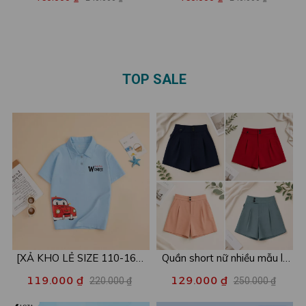
vàng'nhỏ - Áo phông Baby
chất cotton - Áo phông Baby
tee nữ LOZA ET001
tee nữ LOZA ET8254
TOP SALE
[XẢ KHO LẺ SIZE 110-160]
Quần short nữ nhiều mẫu lẻ
Áo POLO cho bé in hình nhiều
size xả kho - Combo 2c chỉ
119.000 ₫
129.000 ₫
220.000 ₫
250.000 ₫
mẫu - Áo trẻ em từ 15-42kg
còn 99k/c - Loza XA016
- Loza Kids XPL001