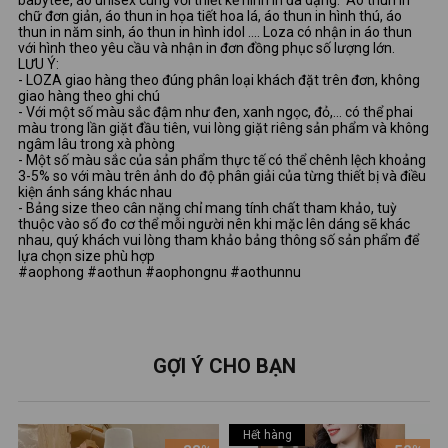
babytee, áo unisex cùng với thiết kế hình in đa dạng: Áo thun in
chữ đơn giản, áo thun in họa tiết hoa lá, áo thun in hình thú, áo
thun in năm sinh, áo thun in hình idol …. Loza có nhận in áo thun
với hình theo yêu cầu và nhận in đơn đồng phục số lượng lớn.
LƯU Ý:
- LOZA giao hàng theo đúng phân loại khách đặt trên đơn, không
giao hàng theo ghi chú
- Với một số màu sắc đậm như đen, xanh ngọc, đỏ,... có thể phai
màu trong lần giặt đầu tiên, vui lòng giặt riêng sản phẩm và không
ngâm lâu trong xà phòng
- Một số màu sắc của sản phẩm thực tế có thể chênh lệch khoảng
3-5% so với màu trên ảnh do độ phân giải của từng thiết bị và điều
kiện ánh sáng khác nhau
- Bảng size theo cân nặng chỉ mang tính chất tham khảo, tuỳ
thuộc vào số đo cơ thể mỗi người nên khi mặc lên dáng sẽ khác
nhau, quý khách vui lòng tham khảo bảng thông số sản phẩm để
lựa chọn size phù hợp
#aophong #aothun #aophongnu #aothunnu
GỢI Ý CHO BẠN
Hết hàng