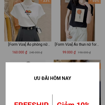
- 33%
- 50%
[Form Vừa] Áo phông nữ
[Form Vừa] Áo thun nữ form
LOZA màu trắng BST Hoa
vừa in hình thời trang - Áo
160.000 ₫
99.000 ₫
240.000 ₫
198.000 ₫
quả Summer 2025 chất liệu
phông XẢ lẻ size LOZA
thun cotton 4 chiều mát mẻ -
XA0010
- 38%
- 33%
Mã G0406
ƯU ĐÃI HÔM NAY