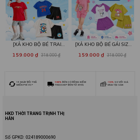
[XẢ KHO BỘ BÉ TRAI
[XẢ KHO BỘ BÉ GÁI SIZE
SIZE140] Bộ đồ cho bé trai
140] Bộ đồ cho bé gái nhiều
159.000 ₫
159.000 ₫
318.000 ₫
318.000 ₫
nhiều mẫu - Quần áo bé trai
mẫu - Quần áo bé gái từ 26-
từ 26-30kg - Loza Kids
30kg - Loza Kids XB006
XB009
15 NGÀY ĐỔI TRẢ
100%
ĐƠN CÓ ĐỒNG KIỂM
-10%
SO VỚI GIÁ
MIỄN PHÍ VC*
FREESHIP ĐƠN TỪ 495k
MUA TẠI SÀN
HKD THỜI TRANG TRỊNH THỊ
HÂN
Số GPKD: 024189000690