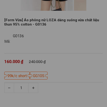
[Form Vừa] Áo phông nữ LOZA dáng suông vừa chất liệu
thun 95% cotton - G0136
G0136
G0136
Mã:
160.000 ₫
240.000 ₫
99k/c short
99k/c short
GG10S
GG10S