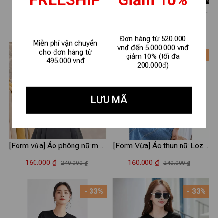
FREESHIP
Giảm 10%
Áo Baby tee nữ "EMPTY"
[Form Vừa] Áo thun nữ cổ tim
chất cotton - Áo thun Baby
form vừa in hình - Áo phông
150.000 ₫
160.000 ₫
240.000 ₫
240.000 ₫
tee LOZA ET8240
nữ cổ V Loza G0217
Đơn hàng từ 520.000
Miễn phí vận chuyển
vnđ đến 5.000.000 vnđ
cho đơn hàng từ
- 33%
- 33%
giảm 10% (tối đa
495.000 vnđ
200.000đ)
LƯU MÃ
[Form vừa] Áo phông nữ màu
[Form Vừa] Áo thun nữ Loza
Be nhiều mẫu - Loza G0467
hình tim nhiều màu chất liệu
160.000 ₫
160.000 ₫
240.000 ₫
240.000 ₫
thun cotton mềm mịn -Áo
phông mùa hè mã VT8132
- 33%
- 33%