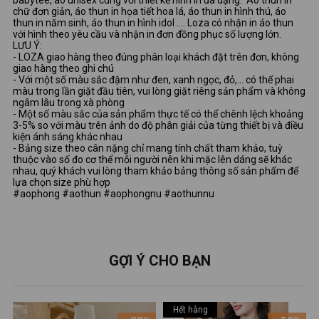
babytee, áo unisex cùng với thiết kế hình in đa dạng: Áo thun in
chữ đơn giản, áo thun in họa tiết hoa lá, áo thun in hình thú, áo
thun in năm sinh, áo thun in hình idol …. Loza có nhận in áo thun
với hình theo yêu cầu và nhận in đơn đồng phục số lượng lớn.
LƯU Ý:
- LOZA giao hàng theo đúng phân loại khách đặt trên đơn, không
giao hàng theo ghi chú
- Với một số màu sắc đậm như đen, xanh ngọc, đỏ,... có thể phai
màu trong lần giặt đầu tiên, vui lòng giặt riêng sản phẩm và không
ngâm lâu trong xà phòng
- Một số màu sắc của sản phẩm thực tế có thể chênh lệch khoảng
3-5% so với màu trên ảnh do độ phân giải của từng thiết bị và điều
kiện ánh sáng khác nhau
- Bảng size theo cân nặng chỉ mang tính chất tham khảo, tuỳ
thuộc vào số đo cơ thể mỗi người nên khi mặc lên dáng sẽ khác
nhau, quý khách vui lòng tham khảo bảng thông số sản phẩm để
lựa chọn size phù hợp
#aophong #aothun #aophongnu #aothunnu
GỢI Ý CHO BẠN
Hết hàng