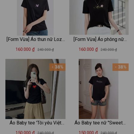
[Form Vừa] Áo thun nữ Loza
[Form Vừa] Áo phông nữ
2 màu đen/trắng chất liệu
Loza chất liệu thun cotton
160.000 ₫
160.000 ₫
240.000 ₫
240.000 ₫
thun cotton mềm mịn - Áo
mềm mịn in chữ Must have -
phông nữ Mã VT8131
Mã VT7965
- 38%
- 38%
Áo Baby tee 'Tôi yêu Việt
Áo Baby tee nữ "Sweet
Nam' in hình 'Cờ đỏ sao
dream" 2 màu trắng/đen
150.000 ₫
150.000 ₫
240.000 ₫
240.000 ₫