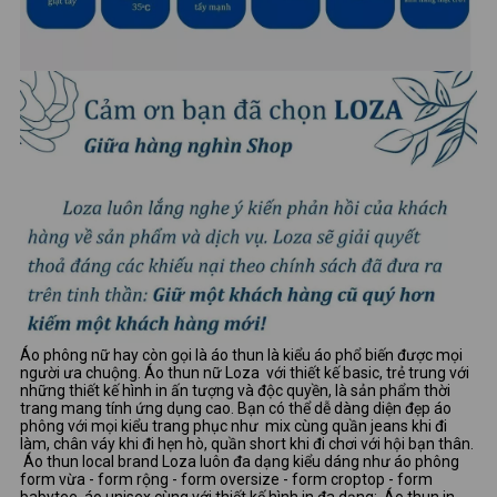
Áo phông nữ hay còn gọi là áo thun là kiểu áo phổ biến được mọi
người ưa chuộng. Áo thun nữ Loza với thiết kế basic, trẻ trung với
những thiết kế hình in ấn tượng và độc quyền, là sản phẩm thời
trang mang tính ứng dụng cao. Bạn có thể dễ dàng diện đẹp áo
phông với mọi kiểu trang phục như mix cùng quần jeans khi đi
làm, chân váy khi đi hẹn hò, quần short khi đi chơi với hội bạn thân.
Áo thun local brand Loza luôn đa dạng kiểu dáng như áo phông
form vừa - form rộng - form oversize - form croptop - form