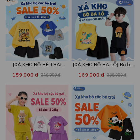
[XẢ KHO BỘ BÉ TRAI
[XẢ KHO BỘ BA LỖ] Bộ ba
SIZE120] Bộ đồ cho bé trai
lỗ cho bé trai nhiều mẫu lẻ
159.000 ₫
169.000 ₫
318.000 ₫
338.000 ₫
nhiều mẫu - Quần áo bé trai
size từ 15-40kg - Quần áo
từ 19-22kg - Loza Kids
bé trai - Loza Kids XABL01
XB003