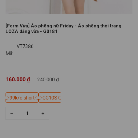
[Form Vừa] Áo phông nữ Friday - Áo phông thời trang
LOZA dáng vừa - G0181
VT7386
VT7386
Mã:
160.000 ₫
240.000 ₫
99k/c short
99k/c short
GG10S
GG10S