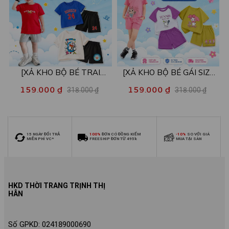
[XẢ KHO BỘ BÉ TRAI
[XẢ KHO BỘ BÉ GÁI SIZE
SIZE140] Bộ đồ cho bé trai
140] Bộ đồ cho bé gái nhiều
159.000 ₫
159.000 ₫
318.000 ₫
318.000 ₫
nhiều mẫu - Quần áo bé trai
mẫu - Quần áo bé gái từ 26-
từ 26-30kg - Loza Kids
30kg - Loza Kids XB006
XB009
15 NGÀY ĐỔI TRẢ
100%
ĐƠN CÓ ĐỒNG KIỂM
-10%
SO VỚI GIÁ
MIỄN PHÍ VC*
FREESHIP ĐƠN TỪ 495k
MUA TẠI SÀN
HKD THỜI TRANG TRỊNH THỊ
HÂN
Số GPKD: 024189000690