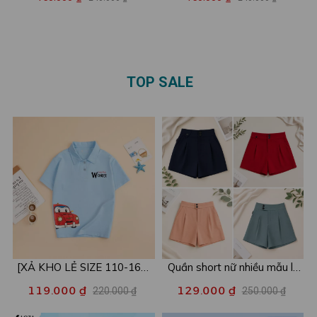
vàng'nhỏ - Áo phông Baby
chất cotton - Áo phông Baby
tee nữ LOZA ET001
tee nữ LOZA ET8254
TOP SALE
[XẢ KHO LẺ SIZE 110-160]
Quần short nữ nhiều mẫu lẻ
Áo POLO cho bé in hình nhiều
size xả kho - Combo 2c chỉ
119.000 ₫
129.000 ₫
220.000 ₫
250.000 ₫
mẫu - Áo trẻ em từ 15-42kg
còn 99k/c - Loza XA016
- Loza Kids XPL001