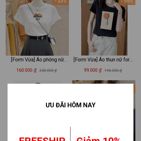
- 33%
- 50%
[Form Vừa] Áo phông nữ
[Form Vừa] Áo thun nữ form
LOZA màu trắng BST Hoa
vừa in hình thời trang - Áo
160.000 ₫
99.000 ₫
240.000 ₫
198.000 ₫
quả Summer 2025 chất liệu
phông XẢ lẻ size LOZA
thun cotton 4 chiều mát mẻ -
XA0010
- 38%
- 33%
Mã G0406
ƯU ĐÃI HÔM NAY