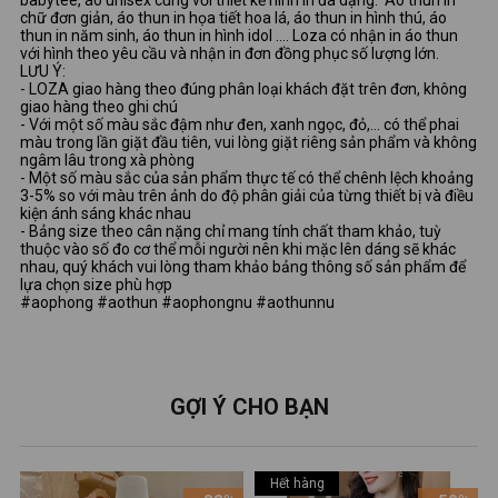
babytee, áo unisex cùng với thiết kế hình in đa dạng: Áo thun in
chữ đơn giản, áo thun in họa tiết hoa lá, áo thun in hình thú, áo
thun in năm sinh, áo thun in hình idol …. Loza có nhận in áo thun
với hình theo yêu cầu và nhận in đơn đồng phục số lượng lớn.
LƯU Ý:
- LOZA giao hàng theo đúng phân loại khách đặt trên đơn, không
giao hàng theo ghi chú
- Với một số màu sắc đậm như đen, xanh ngọc, đỏ,... có thể phai
màu trong lần giặt đầu tiên, vui lòng giặt riêng sản phẩm và không
ngâm lâu trong xà phòng
- Một số màu sắc của sản phẩm thực tế có thể chênh lệch khoảng
3-5% so với màu trên ảnh do độ phân giải của từng thiết bị và điều
kiện ánh sáng khác nhau
- Bảng size theo cân nặng chỉ mang tính chất tham khảo, tuỳ
thuộc vào số đo cơ thể mỗi người nên khi mặc lên dáng sẽ khác
nhau, quý khách vui lòng tham khảo bảng thông số sản phẩm để
lựa chọn size phù hợp
#aophong #aothun #aophongnu #aothunnu
GỢI Ý CHO BẠN
Hết hàng