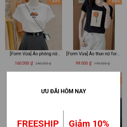
- 33%
- 50%
[Form Vừa] Áo phông nữ
[Form Vừa] Áo thun nữ form
LOZA màu trắng BST Hoa
vừa in hình thời trang - Áo
160.000 ₫
99.000 ₫
240.000 ₫
198.000 ₫
quả Summer 2025 chất liệu
phông XẢ lẻ size LOZA
thun cotton 4 chiều mát mẻ -
XA0010
- 38%
- 33%
Mã G0406
ƯU ĐÃI HÔM NAY
FREESHIP
Giảm 10%