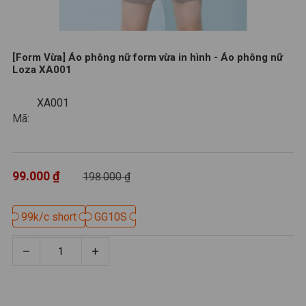
[Form Vừa] Áo phông nữ form vừa in hình - Áo phông nữ
Loza XA001
XA001
XA001
Mã:
99.000 ₫
198.000 ₫
99k/c short
99k/c short
GG10S
GG10S