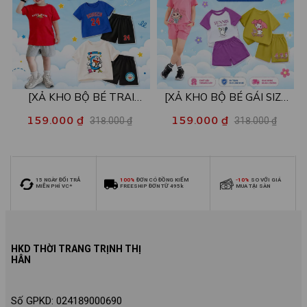
[XẢ KHO BỘ BÉ TRAI
[XẢ KHO BỘ BÉ GÁI SIZE
SIZE140] Bộ đồ cho bé trai
140] Bộ đồ cho bé gái nhiều
159.000 ₫
159.000 ₫
318.000 ₫
318.000 ₫
nhiều mẫu - Quần áo bé trai
mẫu - Quần áo bé gái từ 26-
từ 26-30kg - Loza Kids
30kg - Loza Kids XB006
XB009
15 NGÀY ĐỔI TRẢ
100%
ĐƠN CÓ ĐỒNG KIỂM
-10%
SO VỚI GIÁ
MIỄN PHÍ VC*
FREESHIP ĐƠN TỪ 495k
MUA TẠI SÀN
HKD THỜI TRANG TRỊNH THỊ
HÂN
Số GPKD: 024189000690