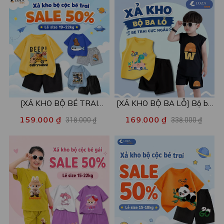
[XẢ KHO BỘ BÉ TRAI
[XẢ KHO BỘ BA LỖ] Bộ ba
SIZE120] Bộ đồ cho bé trai
lỗ cho bé trai nhiều mẫu lẻ
159.000 ₫
169.000 ₫
318.000 ₫
338.000 ₫
nhiều mẫu - Quần áo bé trai
size từ 15-40kg - Quần áo
từ 19-22kg - Loza Kids
bé trai - Loza Kids XABL01
XB003