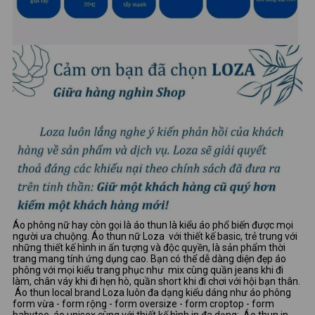
Áo phông nữ hay còn gọi là áo thun là kiểu áo phổ biến được mọi
người ưa chuộng. Áo thun nữ Loza với thiết kế basic, trẻ trung với
những thiết kế hình in ấn tượng và độc quyền, là sản phẩm thời
trang mang tính ứng dụng cao. Bạn có thể dễ dàng diện đẹp áo
phông với mọi kiểu trang phục như mix cùng quần jeans khi đi
làm, chân váy khi đi hẹn hò, quần short khi đi chơi với hội bạn thân.
Áo thun local brand Loza luôn đa dạng kiểu dáng như áo phông
form vừa - form rộng - form oversize - form croptop - form