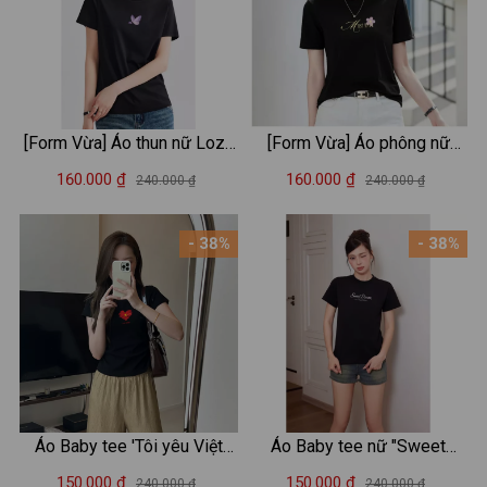
[Form Vừa] Áo thun nữ Loza
[Form Vừa] Áo phông nữ
2 màu đen/trắng chất liệu
Loza chất liệu thun cotton
160.000 ₫
160.000 ₫
240.000 ₫
240.000 ₫
thun cotton mềm mịn - Áo
mềm mịn in chữ Must have -
phông nữ Mã VT8131
Mã VT7965
- 38%
- 38%
Áo Baby tee 'Tôi yêu Việt
Áo Baby tee nữ "Sweet
Nam' in hình 'Cờ đỏ sao
dream" 2 màu trắng/đen
150.000 ₫
150.000 ₫
240.000 ₫
240.000 ₫