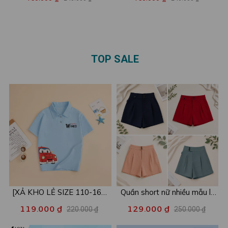
vàng'nhỏ - Áo phông Baby
chất cotton - Áo phông Baby
tee nữ LOZA ET001
tee nữ LOZA ET8254
TOP SALE
[XẢ KHO LẺ SIZE 110-160]
Quần short nữ nhiều mẫu lẻ
Áo POLO cho bé in hình nhiều
size xả kho - Combo 2c chỉ
119.000 ₫
129.000 ₫
220.000 ₫
250.000 ₫
mẫu - Áo trẻ em từ 15-42kg
còn 99k/c - Loza XA016
- Loza Kids XPL001