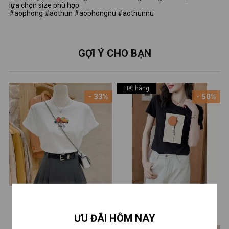
lựa chọn size phù hợp
#aophong #aothun #aophongnu #aothunnu
GỢI Ý CHO BẠN
Hết hàng
- 33%
- 50%
[Form Vừa] Áo phông nữ
[Form Vừa] Áo thun nữ form
LOZA màu trắng BST Hoa
vừa in hình thời trang - Áo
160.000 ₫
99.000 ₫
240.000 ₫
198.000 ₫
ƯU ĐÃI HÔM NAY
quả Summer 2025 chất liệu
phông XẢ lẻ size LOZA