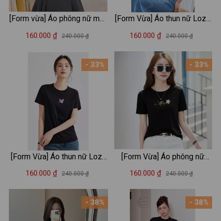
[Form vừa] Áo phông nữ màu
[Form Vừa] Áo thun nữ Loza
Be nhiều mẫu - Loza G0467
hình tim nhiều màu chất liệu
160.000 ₫
160.000 ₫
240.000 ₫
240.000 ₫
thun cotton mềm mịn -Áo
phông mùa hè mã VT8132
- 33%
- 33%
[Form Vừa] Áo thun nữ Loza
[Form Vừa] Áo phông nữ
2 màu đen/trắng chất liệu
Loza chất liệu thun cotton
160.000 ₫
160.000 ₫
240.000 ₫
240.000 ₫
thun cotton mềm mịn - Áo
mềm mịn in chữ Must have -
phông nữ Mã VT8131
Mã VT7965
- 38%
- 38%