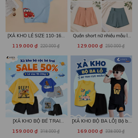
[XẢ KHO LẺ SIZE 110-160]
Quần short nữ nhiều mẫu lẻ
Áo POLO cho bé in hình nhiều
size xả kho - Combo 2c chỉ
119.000 ₫
129.000 ₫
220.000 ₫
250.000 ₫
mẫu - Áo trẻ em từ 15-42kg
còn 99k/c - Loza XA016
- Loza Kids XPL001
[XẢ KHO BỘ BÉ TRAI
[XẢ KHO BỘ BA LỖ] Bộ ba
SIZE120] Bộ đồ cho bé trai
lỗ cho bé trai nhiều mẫu lẻ
159.000 ₫
169.000 ₫
318.000 ₫
338.000 ₫
nhiều mẫu - Quần áo bé trai
size từ 15-40kg - Quần áo