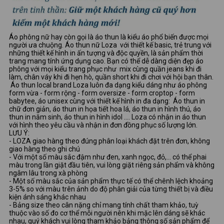
Áo phông nữ hay còn gọi là áo thun là kiểu áo phổ biến được mọi
người ưa chuộng. Áo thun nữ Loza với thiết kế basic, trẻ trung với
những thiết kế hình in ấn tượng và độc quyền, là sản phẩm thời
trang mang tính ứng dụng cao. Bạn có thể dễ dàng diện đẹp áo
phông với mọi kiểu trang phục như mix cùng quần jeans khi đi
làm, chân váy khi đi hẹn hò, quần short khi đi chơi với hội bạn thân.
Áo thun local brand Loza luôn đa dạng kiểu dáng như áo phông
form vừa - form rộng - form oversize - form croptop - form
babytee, áo unisex cùng với thiết kế hình in đa dạng: Áo thun in
chữ đơn giản, áo thun in họa tiết hoa lá, áo thun in hình thú, áo
thun in năm sinh, áo thun in hình idol …. Loza có nhận in áo thun
với hình theo yêu cầu và nhận in đơn đồng phục số lượng lớn.
LƯU Ý:
- LOZA giao hàng theo đúng phân loại khách đặt trên đơn, không
giao hàng theo ghi chú
- Với một số màu sắc đậm như đen, xanh ngọc, đỏ,... có thể phai
màu trong lần giặt đầu tiên, vui lòng giặt riêng sản phẩm và không
ngâm lâu trong xà phòng
- Một số màu sắc của sản phẩm thực tế có thể chênh lệch khoảng
3-5% so với màu trên ảnh do độ phân giải của từng thiết bị và điều
kiện ánh sáng khác nhau
- Bảng size theo cân nặng chỉ mang tính chất tham khảo, tuỳ
thuộc vào số đo cơ thể mỗi người nên khi mặc lên dáng sẽ khác
nhau, quý khách vui lòng tham khảo bảng thông số sản phẩm để