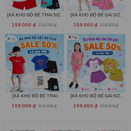
[XẢ KHO BỘ BÉ TRAI SIZE
[XẢ KHO BỘ BÉ GÁI SIZE
130] Bộ đồ cho bé trai nhiều
130] Bộ đồ cho bé gái nhiều
159.000 ₫
159.000 ₫
318.000 ₫
318.000 ₫
mẫu - Quần áo bé trai từ 22-
mẫu - Quần áo bé gái từ 22-
26kg - Loza Kids XB004
26kg - Loza Kids XB005
[XẢ KHO BỘ BÉ TRAI
[XẢ KHO BỘ BÉ GÁI SIZE
SIZE140] Bộ đồ cho bé trai
140] Bộ đồ cho bé gái nhiều
159.000 ₫
159.000 ₫
318.000 ₫
318.000 ₫
nhiều mẫu - Quần áo bé trai
mẫu - Quần áo bé gái từ 26-
từ 26-30kg - Loza Kids
30kg - Loza Kids XB006
XB009