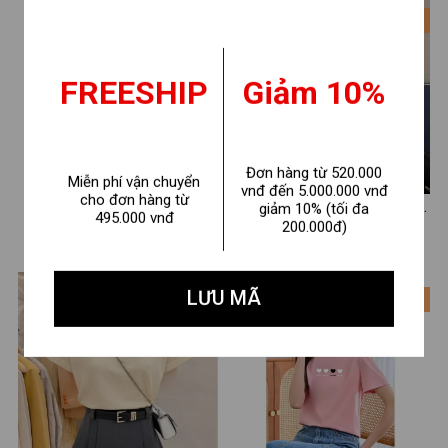
thun cotton 4 chiều mát mẻ -
XA0010
- 38%
- 33%
Mã G0406
FREESHIP
Giảm 10%
Đơn hàng từ 520.000
Miễn phí vận chuyển
vnđ đến 5.000.000 vnđ
cho đơn hàng từ
Áo Baby tee nữ "EMPTY"
[Form Vừa] Áo thun nữ cổ tim
giảm 10% (tối đa
495.000 vnđ
200.000đ)
chất cotton - Áo thun Baby
form vừa in hình - Áo phông
150.000 ₫
160.000 ₫
240.000 ₫
240.000 ₫
tee LOZA ET8240
nữ cổ V Loza G0217
LƯU MÃ
- 33%
- 33%