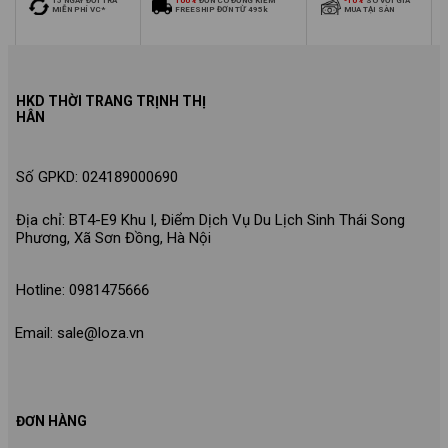
15 NGÀY ĐỔI TRẢ
100%
ĐƠN CÓ ĐỒNG KIỂM
-10%
SO VỚI GIÁ
MIỄN PHÍ VC*
FREESHIP ĐƠN TỪ 495k
MUA TẠI SÀN
HKD THỜI TRANG TRỊNH THỊ
HÂN
Số GPKD: 024189000690
Địa chỉ: BT4-E9 Khu I, Điểm Dịch Vụ Du Lịch Sinh Thái Song
Phương, Xã Sơn Đồng, Hà Nội
Hotline: 0981475666
Email: sale@loza.vn
ĐƠN HÀNG