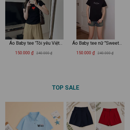
Áo Baby tee 'Tôi yêu Việt
Áo Baby tee nữ "Sweet
Nam' in hình 'Cờ đỏ sao
dream" 2 màu trắng/đen
150.000 ₫
150.000 ₫
240.000 ₫
240.000 ₫
vàng'nhỏ - Áo phông Baby
chất cotton - Áo phông Baby
tee nữ LOZA ET001
tee nữ LOZA ET8254
TOP SALE