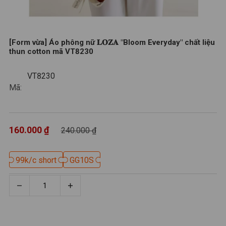
[Form vừa] Áo phông nữ 𝐋𝐎𝐙𝐀 "Bloom Everyday" chất liệu
thun cotton mã VT8230
VT8230
VT8230
Mã:
160.000 ₫
240.000 ₫
99k/c short
99k/c short
GG10S
GG10S