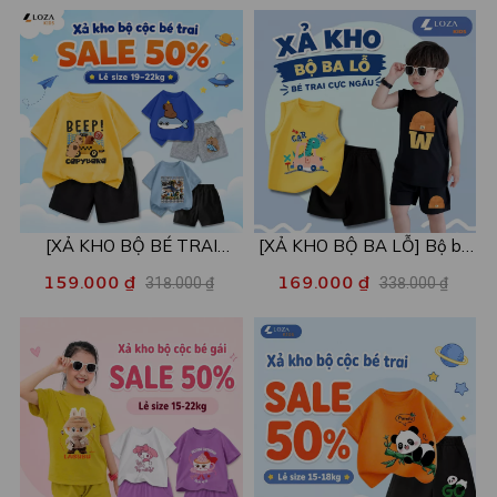
- Loza Kids XPL001
[XẢ KHO BỘ BÉ TRAI
[XẢ KHO BỘ BA LỖ] Bộ ba
SIZE120] Bộ đồ cho bé trai
lỗ cho bé trai nhiều mẫu lẻ
159.000 ₫
169.000 ₫
318.000 ₫
338.000 ₫
nhiều mẫu - Quần áo bé trai
size từ 15-40kg - Quần áo
từ 19-22kg - Loza Kids
bé trai - Loza Kids XABL01
XB003