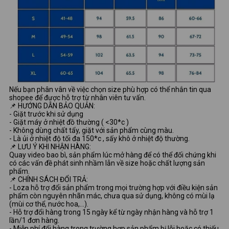
Nếu bạn phân vân về việc chọn size phù hợp có thể nhắn tin qua
shopee để được hỗ trợ từ nhân viên tư vấn.
📌 HƯỚNG DẪN BẢO QUẢN:
- Giặt trước khi sử dụng
- Giặt máy ở nhiệt đồ thường ( <30*c )
- Không dùng chất tẩy, giặt với sản phẩm cùng màu.
- Là ủi ở nhiệt độ tối đa 150*c , sấy khô ở nhiệt độ thường.
📌 LƯU Ý KHI NHẬN HÀNG:
Quay video bao bì, sản phẩm lúc mở hàng để có thể đối chứng khi
có các vấn đề phát sinh nhầm lẫn về size hoặc chất lượng sản
phẩm.
📌 CHÍNH SÁCH ĐỔI TRẢ:
- Loza hỗ trợ đổi sản phẩm trong mọi trường hợp với điều kiện sản
phẩm còn nguyên nhãn mác, chưa qua sử dụng, không có mùi lạ
(mùi cơ thể, nước hoa,...).
- Hỗ trợ đổi hàng trong 15 ngày kể từ ngày nhận hàng và hỗ trợ 1
lần/1 đơn hàng.
- Miễn phí đổi hàng trong trường hợp sản phẩm bị lỗi hoặc có thiếu