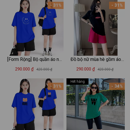
- 31%
- 31%
[Form Rộng] Bộ quần áo nữ
Đồ bộ nữ mùa hè gồm áo
mặc nhà chất liệu 95%
thun form rộng và quần đùi
290.000 ₫
290.000 ₫
420.000 ₫
420.000 ₫
cotton in Mặt cười - Đồ bộ
cotton - Set đồ nữ thời trang
nữ LOZA BP289
- LOZA BP341
Hết hàng
- 31%
- 34%