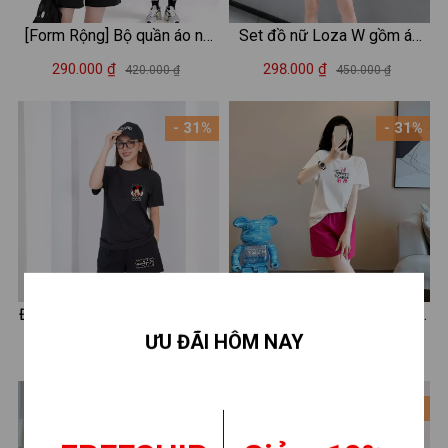
[Form Rộng] Bộ quần áo nữ
Set đồ nữ Loza W gồm áo
mặc nhà chất liệu 95%
thun dáng rộng và quần
290.000 ₫
298.000 ₫
420.000 ₫
450.000 ₫
cotton in Mini dreams- Đồ
leging lửng umi - GB670
bộ nữ LOZA BP290
- 31%
- 31%
Đồ bộ nữ mặc nhà dáng rộng
Đồ bộ nữ mùa hè gồm áo
ƯU ĐÃI HÔM NAY
thời trang hè - Quần áo cộc
thun form rộng và quần đùi
290.000 ₫
290.000 ₫
420.000 ₫
420.000 ₫
nữ LOZA BP96
cotton - Set đồ nữ thời trang
- LOZA BP342
- 31%
- 31%