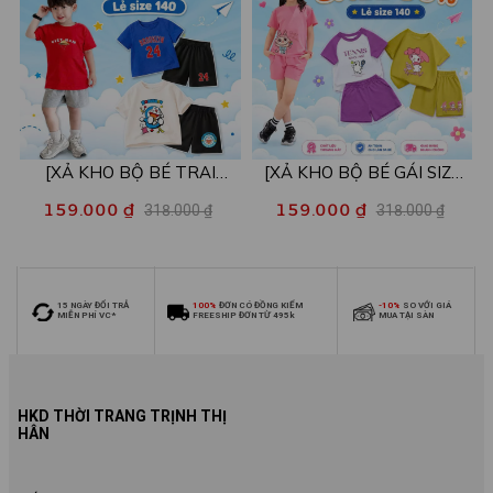
[XẢ KHO BỘ BÉ TRAI
[XẢ KHO BỘ BÉ GÁI SIZE
SIZE140] Bộ đồ cho bé trai
140] Bộ đồ cho bé gái nhiều
159.000 ₫
159.000 ₫
318.000 ₫
318.000 ₫
nhiều mẫu - Quần áo bé trai
mẫu - Quần áo bé gái từ 26-
từ 26-30kg - Loza Kids
30kg - Loza Kids XB006
XB009
15 NGÀY ĐỔI TRẢ
100%
ĐƠN CÓ ĐỒNG KIỂM
-10%
SO VỚI GIÁ
MIỄN PHÍ VC*
FREESHIP ĐƠN TỪ 495k
MUA TẠI SÀN
HKD THỜI TRANG TRỊNH THỊ
HÂN