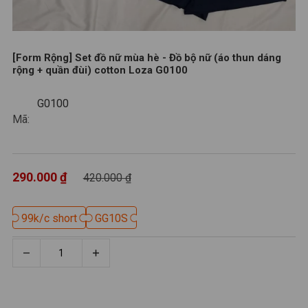
[Form Rộng] Set đồ nữ mùa hè - Đồ bộ nữ (áo thun dáng
rộng + quần đùi) cotton Loza G0100
G0100
G0100
Mã:
290.000 ₫
420.000 ₫
99k/c short
99k/c short
GG10S
GG10S