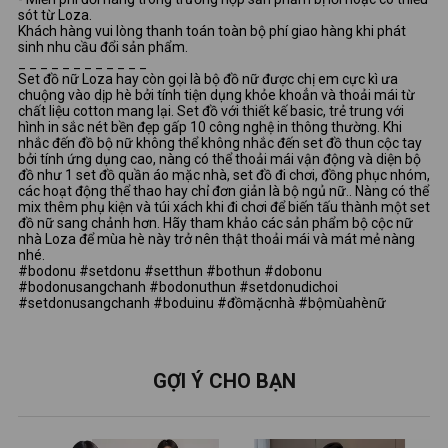
sót từ Loza.
Khách hàng vui lòng thanh toán toàn bộ phí giao hàng khi phát
sinh nhu cầu đổi sản phẩm.
_ _ _ _ _ _ _ _ _ _ _ _
Set đồ nữ Loza hay còn gọi là bộ đồ nữ được chị em cực kì ưa
chuộng vào dịp hè bởi tính tiện dụng khỏe khoẳn và thoải mái từ
chất liệu cotton mang lại. Set đồ với thiết kế basic, trẻ trung với
hình in sắc nét bền đẹp gấp 10 công nghệ in thông thường. Khi
nhắc đến đồ bộ nữ không thể không nhắc đến set đồ thun cộc tay
bởi tính ứng dụng cao, nàng có thể thoải mái vận động và diện bộ
đồ như 1 set đồ quần áo mặc nhà, set đồ đi chơi, đồng phục nhóm,
các hoạt động thể thao hay chỉ đơn giản là bộ ngủ nữ.. Nàng có thể
mix thêm phụ kiện và túi xách khi đi chơi để biến tấu thành một set
đồ nữ sang chảnh hơn. Hãy tham khảo các sản phẩm bộ cộc nữ
nhà Loza để mùa hè này trở nên thật thoải mái và mát mẻ nàng
nhé.
#bodonu #setdonu #setthun #bothun #dobonu
#bodonusangchanh #bodonuthun #setdonudichoi
#setdonusangchanh #boduinu #đồmặcnhà #bộmùahènữ
GỢI Ý CHO BẠN