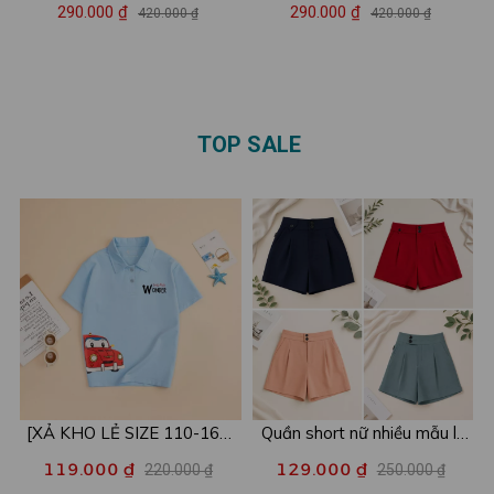
hè số 86 - Set đồ nữ LOZA
cotton nữ hình in ngôi sao -
290.000 ₫
290.000 ₫
420.000 ₫
420.000 ₫
thun cotton mặc nhà/đi chơi
Loza BP693
mát mẻ - BR98
TOP SALE
[XẢ KHO LẺ SIZE 110-160]
Quần short nữ nhiều mẫu lẻ
Áo POLO cho bé in hình nhiều
size xả kho - Combo 2c chỉ
119.000 ₫
129.000 ₫
220.000 ₫
250.000 ₫
mẫu - Áo trẻ em từ 15-42kg
còn 99k/c - Loza XA016