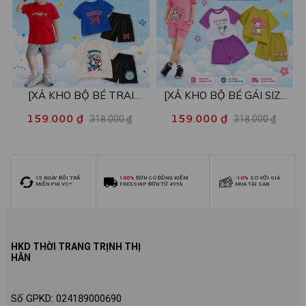
[XẢ KHO BỘ BÉ TRAI
[XẢ KHO BỘ BÉ GÁI SIZE
SIZE140] Bộ đồ cho bé trai
140] Bộ đồ cho bé gái nhiều
159.000 ₫
159.000 ₫
318.000 ₫
318.000 ₫
nhiều mẫu - Quần áo bé trai
mẫu - Quần áo bé gái từ 26-
từ 26-30kg - Loza Kids
30kg - Loza Kids XB006
XB009
15 NGÀY ĐỔI TRẢ
100%
ĐƠN CÓ ĐỒNG KIỂM
-10%
SO VỚI GIÁ
MIỄN PHÍ VC*
FREESHIP ĐƠN TỪ 495k
MUA TẠI SÀN
HKD THỜI TRANG TRỊNH THỊ
HÂN
Số GPKD: 024189000690