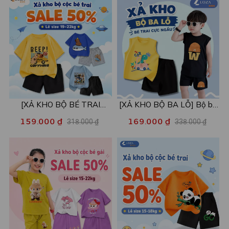
[XẢ KHO BỘ BÉ TRAI
[XẢ KHO BỘ BA LỖ] Bộ ba
SIZE120] Bộ đồ cho bé trai
lỗ cho bé trai nhiều mẫu lẻ
159.000 ₫
169.000 ₫
318.000 ₫
338.000 ₫
nhiều mẫu - Quần áo bé trai
size từ 15-40kg - Quần áo
từ 19-22kg - Loza Kids
bé trai - Loza Kids XABL01
XB003