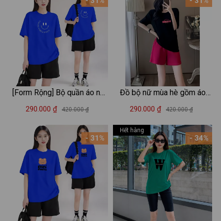
- 31%
- 31%
[Form Rộng] Bộ quần áo nữ
Đồ bộ nữ mùa hè gồm áo
mặc nhà chất liệu 95%
thun form rộng và quần đùi
290.000 ₫
290.000 ₫
420.000 ₫
420.000 ₫
cotton in Mặt cười - Đồ bộ
cotton - Set đồ nữ thời trang
nữ LOZA BP289
- LOZA BP341
Hết hàng
- 31%
- 34%