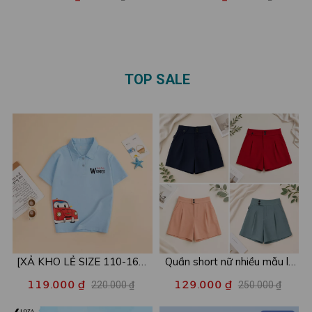
thun cotton mặc nhà/đi chơi
Loza BP693
mát mẻ - BR98
TOP SALE
[XẢ KHO LẺ SIZE 110-160]
Quần short nữ nhiều mẫu lẻ
Áo POLO cho bé in hình nhiều
size xả kho - Combo 2c chỉ
119.000 ₫
129.000 ₫
220.000 ₫
250.000 ₫
mẫu - Áo trẻ em từ 15-42kg
còn 99k/c - Loza XA016
- Loza Kids XPL001