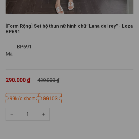
[Form Rộng] Set bộ thun nữ hình chữ "Lana del rey" - Loza
BP691
BP691
BP691
Mã:
290.000 ₫
420.000 ₫
99k/c short
99k/c short
GG10S
GG10S