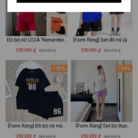
Đồ bộ nữ LOZA 'Remember'
[Form Rộng] Set đồ nữ (áo
form rộng - Set đồ nữ mùa
thun form rộng + quần đùi) đi
290.000 ₫
290.000 ₫
420.000 ₫
420.000 ₫
hè chất liệu thun cotton 4
chơi/mặc nhà in chữ BE YOU
chiều - BP15
- Bộ đồ nữ thun cotton LOZA
- 31%
- 31%
- BP287
[Form Rộng] Đồ bộ nữ mùa
[Form Rộng] Set bộ thun
hè số 86 - Set đồ nữ LOZA
cotton nữ hình in ngôi sao -
290.000 ₫
290.000 ₫
420.000 ₫
420.000 ₫