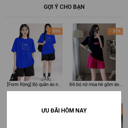
GỢI Ý CHO BẠN
- 31%
- 31%
[Form Rộng] Bộ quần áo nữ
Đồ bộ nữ mùa hè gồm áo
mặc nhà chất liệu 95%
thun form rộng và quần đùi
290.000 ₫
290.000 ₫
420.000 ₫
420.000 ₫
cotton in Mặt cười - Đồ bộ
cotton - Set đồ nữ thời trang
nữ LOZA BP289
- LOZA BP341
Hết hàng
ƯU ĐÃI HÔM NAY
- 31%
- 34%