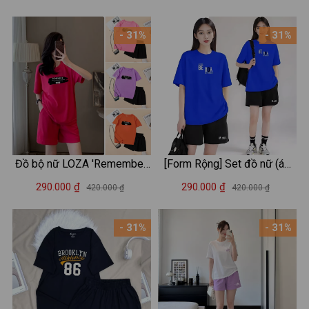
nữ LOZA BP96
cotton - Set đồ nữ thời trang
- LOZA BP342
- 31%
- 31%
Đồ bộ nữ LOZA 'Remember'
[Form Rộng] Set đồ nữ (áo
form rộng - Set đồ nữ mùa
thun form rộng + quần đùi) đi
290.000 ₫
290.000 ₫
420.000 ₫
420.000 ₫
hè chất liệu thun cotton 4
chơi/mặc nhà in chữ BE YOU
chiều - BP15
- Bộ đồ nữ thun cotton LOZA
- 31%
- 31%
- BP287