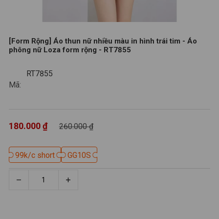
[Form Rộng] Áo thun nữ nhiều màu in hình trái tim - Áo
phông nữ Loza form rộng - RT7855
RT7855
RT7855
Mã:
180.000 ₫
260.000 ₫
99k/c short
99k/c short
GG10S
GG10S