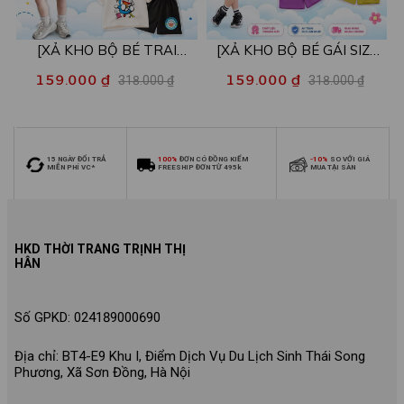
[XẢ KHO BỘ BÉ TRAI
[XẢ KHO BỘ BÉ GÁI SIZE
SIZE140] Bộ đồ cho bé trai
140] Bộ đồ cho bé gái nhiều
159.000 ₫
159.000 ₫
318.000 ₫
318.000 ₫
nhiều mẫu - Quần áo bé trai
mẫu - Quần áo bé gái từ 26-
từ 26-30kg - Loza Kids
30kg - Loza Kids XB006
XB009
15 NGÀY ĐỔI TRẢ
100%
ĐƠN CÓ ĐỒNG KIỂM
-10%
SO VỚI GIÁ
MIỄN PHÍ VC*
FREESHIP ĐƠN TỪ 495k
MUA TẠI SÀN
HKD THỜI TRANG TRỊNH THỊ
HÂN
Số GPKD: 024189000690
Địa chỉ: BT4-E9 Khu I, Điểm Dịch Vụ Du Lịch Sinh Thái Song
Phương, Xã Sơn Đồng, Hà Nội