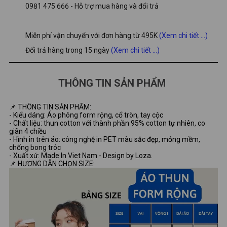
0981 475 666 - Hỗ trợ mua hàng và đổi trả
Miễn phí vận chuyển với đơn hàng từ 495K
(Xem chi tiết ...)
Đổi trả hàng trong 15 ngày
(Xem chi tiết ...)
THÔNG TIN SẢN PHẨM
📌 THÔNG TIN SẢN PHẨM:
- Kiểu dáng: Áo phông form rộng, cổ tròn, tay cộc
- Chất liệu: thun cotton với thành phần 95% cotton tự nhiên, co
giãn 4 chiều
- Hình in trên áo: công nghệ in PET màu sắc đẹp, mỏng mềm,
chống bong tróc
- Xuất xứ: Made In Viet Nam - Design by Loza.
📌 HƯƠNG DẪN CHỌN SIZE: