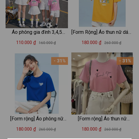
Áo phông gia đình 3,4,5
[Form Rộng] Áo thun nữ dáng
người hình cầu vồng và hai
rộng -Áo phông form rộng in
110.000 ₫
180.000 ₫
160.000 ₫
260.000 ₫
đám mây "Arycbol
hình thời trang LOZA CT4149
Serendipity" - Loza GĐ3597
- 31%
- 31%
[Form rộng] Áo phông nữ
[Form rộng] Áo thun nữ
hình tim nhỏ dáng rộng -Áo
𝐋𝐎𝐙𝐀 dáng rộng thun cotton
180.000 ₫
180.000 ₫
260.000 ₫
260.000 ₫
thun rộng LOZA CT4159
4 chiều - Mã G0268