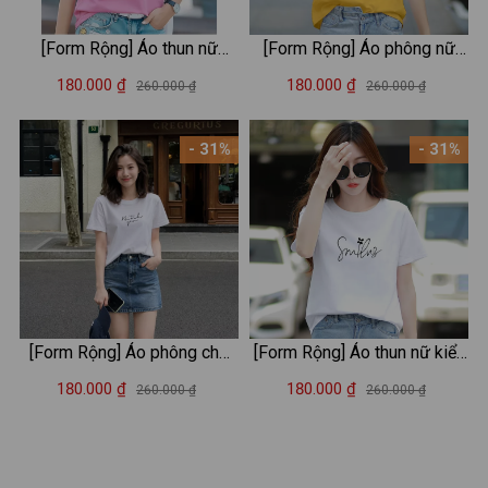
[Form Rộng] Áo thun nữ
[Form Rộng] Áo phông nữ
LOZA Find yourself chất liệu
form rộng in chữ Butterfly -
180.000 ₫
180.000 ₫
260.000 ₫
260.000 ₫
cotton co giãn 4 chiều - Mã
Áo thun nữ in hình thời trang
RT8210
Loza RT6659
- 31%
- 31%
[Form Rộng] Áo phông chữ
[Form Rộng] Áo thun nữ kiểu
'Mong mỗi ngày đều là Bình
dáng rộng màu trắng - LOZA
180.000 ₫
180.000 ₫
260.000 ₫
260.000 ₫
yên' - Loza RT8638
G0040