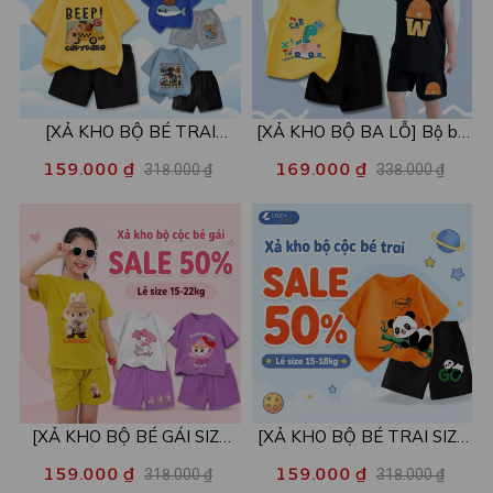
[XẢ KHO BỘ BÉ TRAI
[XẢ KHO BỘ BA LỖ] Bộ ba
SIZE120] Bộ đồ cho bé trai
lỗ cho bé trai nhiều mẫu lẻ
159.000 ₫
169.000 ₫
318.000 ₫
338.000 ₫
nhiều mẫu - Quần áo bé trai
size từ 15-40kg - Quần áo
từ 19-22kg - Loza Kids
bé trai - Loza Kids XABL01
XB003
[XẢ KHO BỘ BÉ GÁI SIZE
[XẢ KHO BỘ BÉ TRAI SIZE
110,120] Bộ đồ cho bé gái
110] Bộ đồ cho bé trai nhiều
159.000 ₫
159.000 ₫
318.000 ₫
318.000 ₫
nhiều mẫu - Quần áo bé gái
mẫu - Quần áo bé trai từ 15-