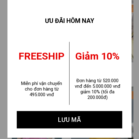
- 31%
- 31%
ƯU ĐÃI HÔM NAY
FREESHIP
Giảm 10%
[Form Rộng] Áo thun nữ
[Form rộng] Áo phông nữ
𝐋𝐎𝐙𝐀 nhiều màu Borcelle
"Nếu người khác làm được,
180.000 ₫
180.000 ₫
260.000 ₫
260.000 ₫
Đơn hàng từ 520.000
chất liệu cotton co giãn 4
thì bạn làm chi nựa" - Áo thun
Miễn phí vận chuyển
vnđ đến 5.000.000 vnđ
cho đơn hàng từ
chiều - Mã RT8156
nữ 𝐋𝐎𝐙𝐀- Mã RT8297
giảm 10% (tối đa
495.000 vnđ
- 31%
- 31%
200.000đ)
LƯU MÃ