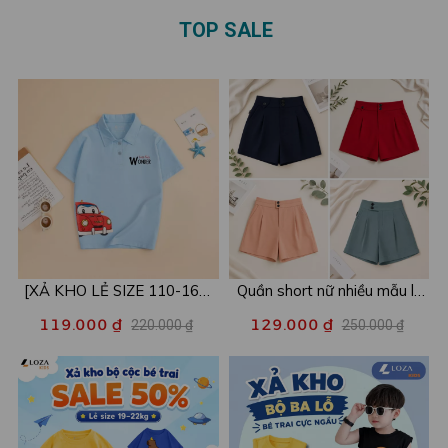
TOP SALE
[XẢ KHO LẺ SIZE 110-160]
Quần short nữ nhiều mẫu lẻ
Áo POLO cho bé in hình nhiều
size xả kho - Combo 2c chỉ
119.000 ₫
129.000 ₫
220.000 ₫
250.000 ₫
mẫu - Áo trẻ em từ 15-42kg
còn 99k/c - Loza XA016
- Loza Kids XPL001