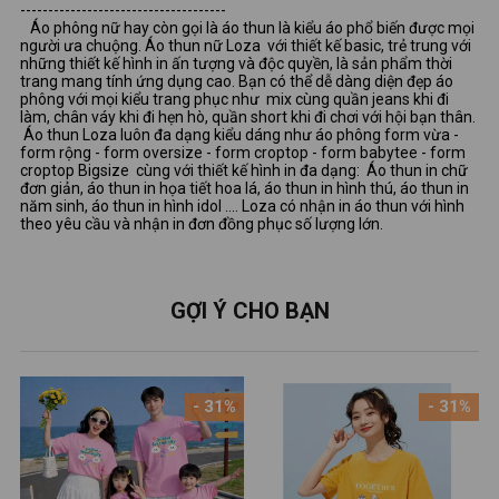
-------------------------------------
Áo phông nữ hay còn gọi là áo thun là kiểu áo phổ biến được mọi
người ưa chuộng. Áo thun nữ Loza với thiết kế basic, trẻ trung với
những thiết kế hình in ấn tượng và độc quyền, là sản phẩm thời
trang mang tính ứng dụng cao. Bạn có thể dễ dàng diện đẹp áo
phông với mọi kiểu trang phục như mix cùng quần jeans khi đi
làm, chân váy khi đi hẹn hò, quần short khi đi chơi với hội bạn thân.
Áo thun Loza luôn đa dạng kiểu dáng như áo phông form vừa -
form rộng - form oversize - form croptop - form babytee - form
croptop Bigsize cùng với thiết kế hình in đa dạng: Áo thun in chữ
đơn giản, áo thun in họa tiết hoa lá, áo thun in hình thú, áo thun in
năm sinh, áo thun in hình idol …. Loza có nhận in áo thun với hình
theo yêu cầu và nhận in đơn đồng phục số lượng lớn.
GỢI Ý CHO BẠN
- 31%
- 31%