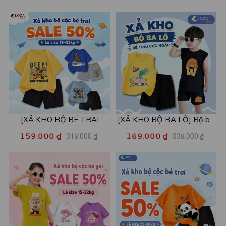
mẫu - Áo trẻ em từ 15-42kg
còn 99k/c - Loza XA016
- Loza Kids XPL001
[XẢ KHO BỘ BÉ TRAI
[XẢ KHO BỘ BA LỖ] Bộ ba
SIZE120] Bộ đồ cho bé trai
lỗ cho bé trai nhiều mẫu lẻ
159.000 ₫
169.000 ₫
318.000 ₫
338.000 ₫
nhiều mẫu - Quần áo bé trai
size từ 15-40kg - Quần áo
từ 19-22kg - Loza Kids
bé trai - Loza Kids XABL01
XB003