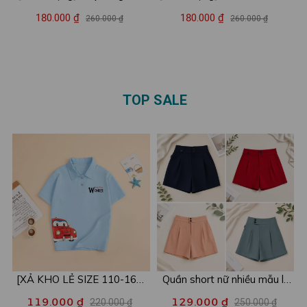
'Mong mỗi ngày đều là Bình
dáng rộng màu trắng - LOZA
180.000 ₫
180.000 ₫
260.000 ₫
260.000 ₫
yên' - Loza RT8638
G0040
TOP SALE
[XẢ KHO LẺ SIZE 110-160]
Quần short nữ nhiều mẫu lẻ
Áo POLO cho bé in hình nhiều
size xả kho - Combo 2c chỉ
119.000 ₫
129.000 ₫
220.000 ₫
250.000 ₫