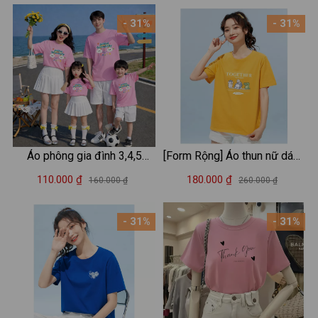
- 31%
- 31%
Áo phông gia đình 3,4,5
[Form Rộng] Áo thun nữ dáng
người hình cầu vồng và hai
rộng -Áo phông form rộng in
110.000 ₫
180.000 ₫
160.000 ₫
260.000 ₫
đám mây "Arycbol
hình thời trang LOZA CT4149
Serendipity" - Loza GĐ3597
- 31%
- 31%