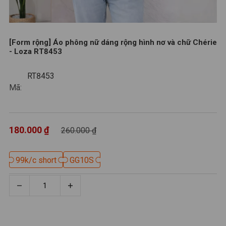
[Form rộng] Áo phông nữ dáng rộng hình nơ và chữ Chérie
- Loza RT8453
RT8453
RT8453
Mã:
180.000 ₫
260.000 ₫
99k/c short
99k/c short
GG10S
GG10S