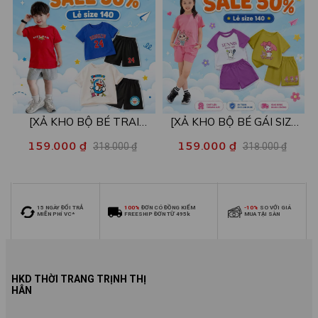
[XẢ KHO BỘ BÉ TRAI
[XẢ KHO BỘ BÉ GÁI SIZE
SIZE140] Bộ đồ cho bé trai
140] Bộ đồ cho bé gái nhiều
159.000 ₫
159.000 ₫
318.000 ₫
318.000 ₫
nhiều mẫu - Quần áo bé trai
mẫu - Quần áo bé gái từ 26-
từ 26-30kg - Loza Kids
30kg - Loza Kids XB006
XB009
15 NGÀY ĐỔI TRẢ
100%
ĐƠN CÓ ĐỒNG KIỂM
-10%
SO VỚI GIÁ
MIỄN PHÍ VC*
FREESHIP ĐƠN TỪ 495k
MUA TẠI SÀN
HKD THỜI TRANG TRỊNH THỊ
HÂN