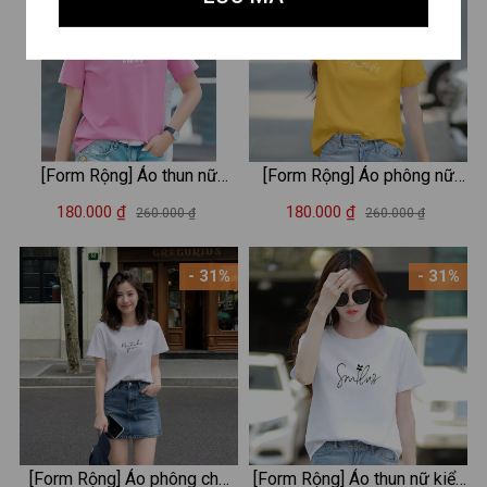
[Form Rộng] Áo thun nữ
[Form Rộng] Áo phông nữ
LOZA Find yourself chất liệu
form rộng in chữ Butterfly -
180.000 ₫
180.000 ₫
260.000 ₫
260.000 ₫
cotton co giãn 4 chiều - Mã
Áo thun nữ in hình thời trang
RT8210
Loza RT6659
- 31%
- 31%
[Form Rộng] Áo phông chữ
[Form Rộng] Áo thun nữ kiểu