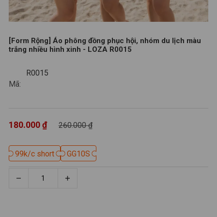
[Form Rộng] Áo phông đồng phục hội, nhóm du lịch màu
trắng nhiều hình xinh - LOZA R0015
R0015
R0015
Mã:
180.000 ₫
260.000 ₫
99k/c short
99k/c short
GG10S
GG10S