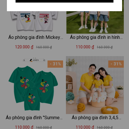
Áo phông gia đình Mickey
Áo phông gia đình in hình
mẫu mới 2025 - Áo đồng
Mèo - Áo thun đồng phục gia
120.000 ₫
110.000 ₫
160.000 ₫
160.000 ₫
phục gia đình du lịch biển –
đình 3-4-5 người - Loza
Mã GĐ3166-3167
RT3040-AT3040
- 31%
- 31%
Áo phông gia đình "Summer"
Áo phông gia đình 3,4,5
- Áo thun đồng phục gia đình
người chữ HELLO mặt cười -
110.000 ₫
110.000 ₫
160.000 ₫
160.000 ₫