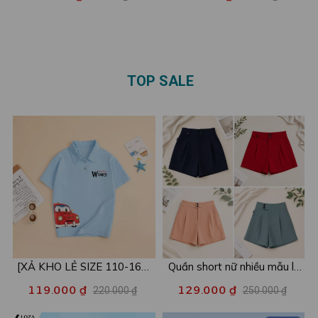
3-4-5 người - Loza mã
Loza GĐ8616
GĐ3134
TOP SALE
[XẢ KHO LẺ SIZE 110-160]
Quần short nữ nhiều mẫu lẻ
Áo POLO cho bé in hình nhiều
size xả kho - Combo 2c chỉ
119.000 ₫
129.000 ₫
220.000 ₫
250.000 ₫
mẫu - Áo trẻ em từ 15-42kg
còn 99k/c - Loza XA016
- Loza Kids XPL001