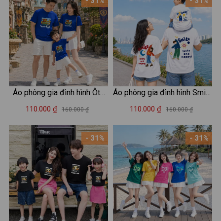
- 31%
- 31%
Áo phông gia đình hình Ôto
Áo phông gia đình hình Smile
Family Vacation - Loza
đáng yêu - Áo đồng phục gia
110.000 ₫
110.000 ₫
160.000 ₫
160.000 ₫
GD005
đình – Mã GĐ012
- 31%
- 31%