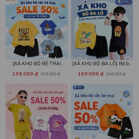
[XẢ KHO BỘ BÉ TRAI
[XẢ KHO BỘ BA LỖ] Bộ ba
SIZE120] Bộ đồ cho bé trai
lỗ cho bé trai nhiều mẫu lẻ
159.000 ₫
169.000 ₫
318.000 ₫
338.000 ₫
nhiều mẫu - Quần áo bé trai
size từ 15-40kg - Quần áo
từ 19-22kg - Loza Kids
bé trai - Loza Kids XABL01
XB003