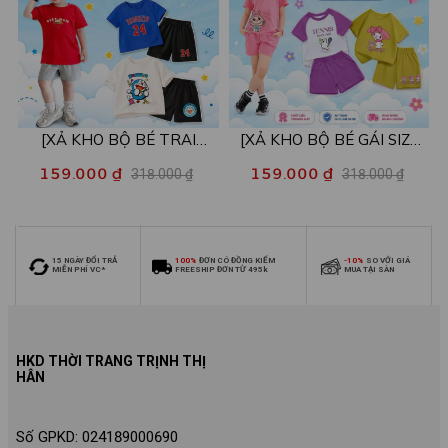
[XẢ KHO BỘ BÉ TRAI
[XẢ KHO BỘ BÉ GÁI SIZE
SIZE140] Bộ đồ cho bé trai
140] Bộ đồ cho bé gái nhiều
159.000 ₫
159.000 ₫
318.000 ₫
318.000 ₫
nhiều mẫu - Quần áo bé trai
mẫu - Quần áo bé gái từ 26-
từ 26-30kg - Loza Kids
30kg - Loza Kids XB006
XB009
15 NGÀY ĐỔI TRẢ
100%
ĐƠN CÓ ĐỒNG KIỂM
-10%
SO VỚI GIÁ
MIỄN PHÍ VC*
FREESHIP ĐƠN TỪ 495k
MUA TẠI SÀN
HKD THỜI TRANG TRỊNH THỊ
HÂN
Số GPKD: 024189000690