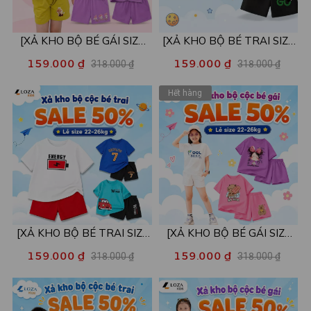
[XẢ KHO BỘ BÉ GÁI SIZE
[XẢ KHO BỘ BÉ TRAI SIZE
110,120] Bộ đồ cho bé gái
110] Bộ đồ cho bé trai nhiều
159.000 ₫
159.000 ₫
318.000 ₫
318.000 ₫
nhiều mẫu - Quần áo bé gái
mẫu - Quần áo bé trai từ 15-
nữ từ 15-22kg - Loza Kids
18kg - Loza Kids XB002
Hết hàng
XB001
[XẢ KHO BỘ BÉ TRAI SIZE
[XẢ KHO BỘ BÉ GÁI SIZE
130] Bộ đồ cho bé trai nhiều
130] Bộ đồ cho bé gái nhiều
159.000 ₫
159.000 ₫
318.000 ₫
318.000 ₫
mẫu - Quần áo bé trai từ 22-
mẫu - Quần áo bé gái từ 22-
26kg - Loza Kids XB004
26kg - Loza Kids XB005