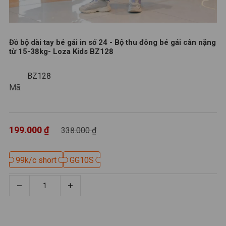
Đồ bộ dài tay bé gái in số 24 - Bộ thu đông bé gái cân nặng
từ 15-38kg- Loza Kids BZ128
BZ128
BZ128
Mã:
199.000 ₫
338.000 ₫
99k/c short
99k/c short
GG10S
GG10S