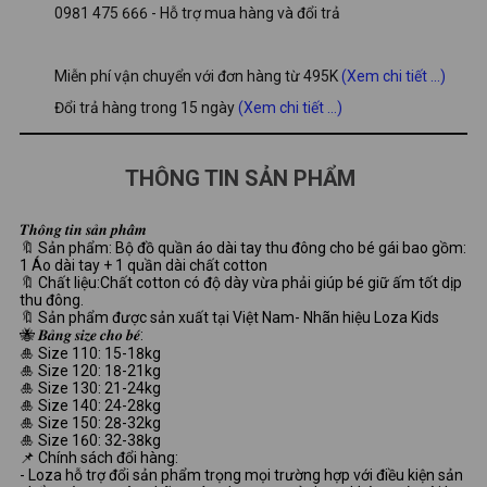
0981 475 666 - Hỗ trợ mua hàng và đổi trả
Miễn phí vận chuyển với đơn hàng từ 495K
(Xem chi tiết ...)
Đổi trả hàng trong 15 ngày
(Xem chi tiết ...)
THÔNG TIN SẢN PHẨM
𝑻𝒉𝒐̂𝒏𝒈 𝒕𝒊𝒏 𝒔𝒂̉𝒏 𝒑𝒉𝒂̂̉𝒎
🔖 Sản phẩm: Bộ đồ quần áo dài tay thu đông cho bé gái bao gồm:
1 Áo dài tay + 1 quần dài chất cotton
🔖 Chất liệu:Chất cotton có độ dày vừa phải giúp bé giữ ấm tốt dịp
thu đông.
🔖 Sản phẩm được sản xuất tại Việt Nam- Nhãn hiệu Loza Kids
🐝 𝑩𝒂̉𝒏𝒈 𝒔𝒊𝒛𝒆 𝒄𝒉𝒐 𝒃𝒆́:
🎍 Size 110: 15-18kg
🎍 Size 120: 18-21kg
🎍 Size 130: 21-24kg
🎍 Size 140: 24-28kg
🎍 Size 150: 28-32kg
🎍 Size 160: 32-38kg
📌 Chính sách đổi hàng:
- Loza hỗ trợ đổi sản phẩm trọng mọi trường hợp với điều kiện sản