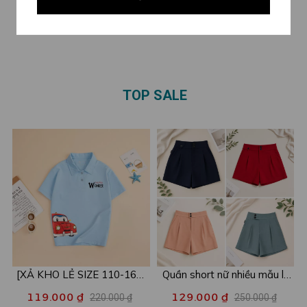
I'm a Sucker chất liệu cotton
KIDS 'Vật đổi sao dời nhà
290.000 ₫
110.000 ₫
420.000 ₫
160.000 ₫
- Set đồ nữ thời trang - LOZA
vẫn luôn là nhà ' – Mã
BP103
GĐ3144
TOP SALE
[XẢ KHO LẺ SIZE 110-160]
Quần short nữ nhiều mẫu lẻ
Áo POLO cho bé in hình nhiều
size xả kho - Combo 2c chỉ
119.000 ₫
129.000 ₫
220.000 ₫
250.000 ₫
mẫu - Áo trẻ em từ 15-42kg
còn 99k/c - Loza XA016