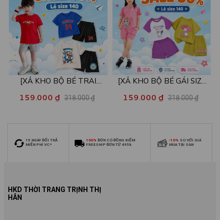
[XẢ KHO BỘ BÉ TRAI
[XẢ KHO BỘ BÉ GÁI SIZE
SIZE140] Bộ đồ cho bé trai
140] Bộ đồ cho bé gái nhiều
159.000 ₫
159.000 ₫
318.000 ₫
318.000 ₫
nhiều mẫu - Quần áo bé trai
mẫu - Quần áo bé gái từ 26-
từ 26-30kg - Loza Kids
30kg - Loza Kids XB006
XB009
15 NGÀY ĐỔI TRẢ
100%
ĐƠN CÓ ĐỒNG KIỂM
-10%
SO VỚI GIÁ
MIỄN PHÍ VC*
FREESHIP ĐƠN TỪ 495k
MUA TẠI SÀN
HKD THỜI TRANG TRỊNH THỊ
HÂN