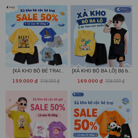
- Loza Kids XPL001
[XẢ KHO BỘ BÉ TRAI
[XẢ KHO BỘ BA LỖ] Bộ ba
SIZE120] Bộ đồ cho bé trai
lỗ cho bé trai nhiều mẫu lẻ
159.000 ₫
169.000 ₫
318.000 ₫
338.000 ₫
nhiều mẫu - Quần áo bé trai
size từ 15-40kg - Quần áo
từ 19-22kg - Loza Kids
bé trai - Loza Kids XABL01
XB003