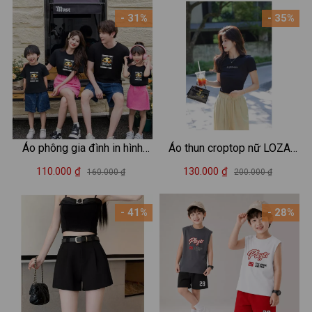
- 31%
- 35%
Áo phông gia đình in hình
Áo thun croptop nữ LOZA
Summer - Áo thun đồng
'Happiness' dáng ôm body -
110.000 ₫
130.000 ₫
160.000 ₫
200.000 ₫
phục gia đình 3-4-5 người -
CR7859
Loza GĐ3034
- 41%
- 28%