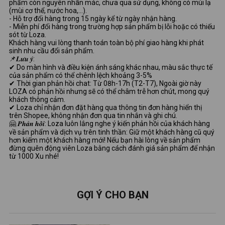
phẩm còn nguyên nhãn mác, chưa qua sử dụng, không có mùi lạ
(mùi cơ thể, nước hoa,...).
- Hỗ trợ đổi hàng trong 15 ngày kể từ ngày nhận hàng.
- Miễn phí đổi hàng trong trường hợp sản phẩm bị lỗi hoặc có thiếu
sót từ Loza.
Khách hàng vui lòng thanh toán toàn bộ phí giao hàng khi phát
sinh nhu cầu đổi sản phẩm.
📌𝑳𝒖̛𝒖 𝒚́:
✔ Do màn hình và điều kiện ánh sáng khác nhau, màu sắc thực tế
của sản phẩm có thể chênh lệch khoảng 3-5%
✔ Thời gian phản hồi chat: Từ 08h-17h (T2-T7), Ngoài giờ này
LOZA có phản hồi nhưng sẽ có thể châm trễ hơn chút, mong quý
khách thông cảm.
✔ Loza chỉ nhận đơn đặt hàng qua thông tin đơn hàng hiển thị
trên Shopee, không nhận đơn qua tin nhắn và ghi chú.
🤗 𝑷𝒉𝒂̉𝒏 𝒉𝒐̂̀𝒊: Loza luôn lắng nghe ý kiến phản hồi của khách hàng
về sản phẩm và dịch vụ trên tinh thần: Giữ một khách hàng cũ quý
hơn kiếm một khách hàng mới! Nếu bạn hài lòng về sản phẩm
đừng quên động viên Loza bằng cách đánh giá sản phẩm để nhận
từ 1000 Xu nhé!
GỢI Ý CHO BẠN