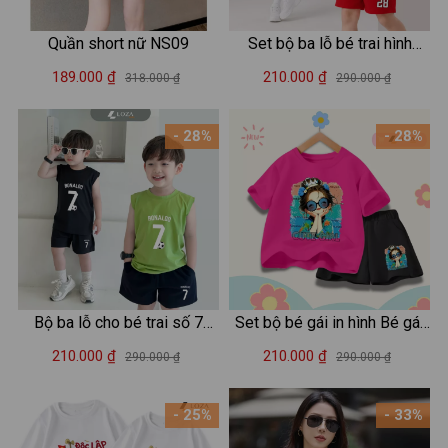
Quần short nữ NS09
Set bộ ba lỗ bé trai hình
"Player 28 Awake and Pray"
189.000 ₫
210.000 ₫
318.000 ₫
290.000 ₫
- Loza Kids BL702
- 28%
- 28%
Bộ ba lỗ cho bé trai số 7
Set bộ bé gái in hình Bé gái
Ronaldo size từ 15-40kg -
Hot trend - Loza SB363
210.000 ₫
210.000 ₫
290.000 ₫
290.000 ₫
Bộ quần áo sát nách cho trẻ
em nam Loza Kids BL375
- 25%
- 33%