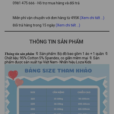
0981 475 666 - Hỗ trợ mua hàng và đổi trả
Miễn phí vận chuyển với đơn hàng từ 495K
(Xem chi tiết ...)
Đổi trả hàng trong 15 ngày
(Xem chi tiết ...)
THÔNG TIN SẢN PHẨM
𝑻𝒉𝒐̂𝒏𝒈 𝒕𝒊𝒏 𝒔𝒂̉𝒏 𝒑𝒉𝒂̂̉𝒎 🔖 Sản phẩm: Bộ đồ bao gồm 1 áo + 1 quần 🔖
Chất liệu: 95% Cotton 5% Spandex, co giãn mềm mại 🔖 Sản
phẩm được sản xuất tại Việt Nam- Nhãn hiệu Loza Kids