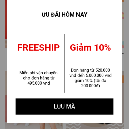
ƯU ĐÃI HÔM NAY
FREESHIP
Giảm 10%
Đồ bộ bé gái in số 7 - Loza
Set bộ bé gái in hình Bé gái
Kids SB96
Hot trend - Loza SB363
210.000 ₫
210.000 ₫
290.000 ₫
290.000 ₫
Đơn hàng từ 520.000
Miễn phí vận chuyển
vnđ đến 5.000.000 vnđ
cho đơn hàng từ
- 28%
- 28%
giảm 10% (tối đa
495.000 vnđ
200.000đ)
LƯU MÃ