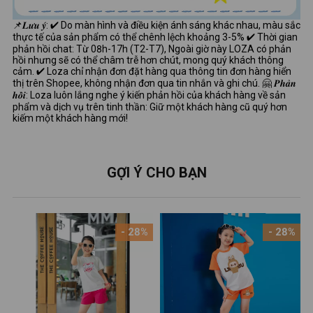
📌𝑳𝒖̛𝒖 𝒚́: ✔ Do màn hình và điều kiện ánh sáng khác nhau, màu sắc
thực tế của sản phẩm có thể chênh lệch khoảng 3-5% ✔ Thời gian
phản hồi chat: Từ 08h-17h (T2-T7), Ngoài giờ này LOZA có phản
hồi nhưng sẽ có thể châm trễ hơn chút, mong quý khách thông
cảm. ✔ Loza chỉ nhận đơn đặt hàng qua thông tin đơn hàng hiển
thị trên Shopee, không nhận đơn qua tin nhắn và ghi chú. 🤗 𝑷𝒉𝒂̉𝒏
𝒉𝒐̂̀𝒊: Loza luôn lắng nghe ý kiến phản hồi của khách hàng về sản
phẩm và dịch vụ trên tinh thần: Giữ một khách hàng cũ quý hơn
kiếm một khách hàng mới!
GỢI Ý CHO BẠN
- 28%
- 28%