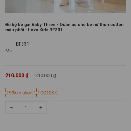
Đồ bộ bé gái Baby Three - Quần áo cho bé nữ thun cotton
màu phối - Loza Kids BF331
BF331
BF331
Mã:
210.000 ₫
310.000 ₫
99k/c short
99k/c short
GG10S
GG10S