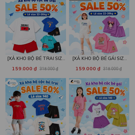
XB001
[XẢ KHO BỘ BÉ TRAI SIZE
[XẢ KHO BỘ BÉ GÁI SIZE
130] Bộ đồ cho bé trai nhiều
130] Bộ đồ cho bé gái nhiều
159.000 ₫
159.000 ₫
318.000 ₫
318.000 ₫
mẫu - Quần áo bé trai từ 22-
mẫu - Quần áo bé gái từ 22-
26kg - Loza Kids XB004
26kg - Loza Kids XB005