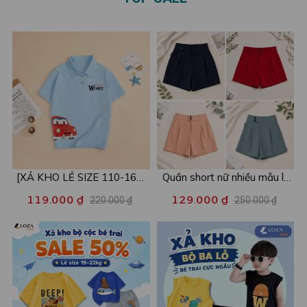
[XẢ KHO LẺ SIZE 110-160]
Quần short nữ nhiều mẫu lẻ
Áo POLO cho bé in hình nhiều
size xả kho - Combo 2c chỉ
119.000 ₫
129.000 ₫
220.000 ₫
250.000 ₫
mẫu - Áo trẻ em từ 15-42kg
còn 99k/c - Loza XA016
- Loza Kids XPL001