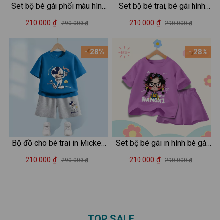
Set bộ bé gái phối màu hình
Set bộ bé trai, bé gái hình
Cánh cụt Gugugaga - Loza
capybara đeo cặp - Loza
210.000 ₫
210.000 ₫
290.000 ₫
290.000 ₫
FB684
Kids SB483
- 28%
- 28%
Bộ đồ cho bé trai in Mickey
Set bộ bé gái in hình bé gái
2025 - Quần áo trẻ em nam
hot trend - Loza Kids SB353
210.000 ₫
210.000 ₫
290.000 ₫
290.000 ₫
size từ 15-40kg- Loza Kids
SB378
TOP SALE