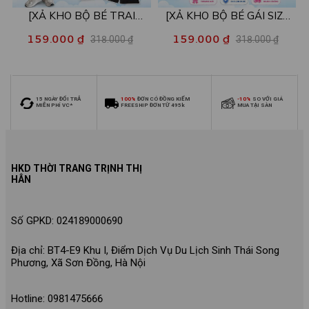
[XẢ KHO BỘ BÉ TRAI
[XẢ KHO BỘ BÉ GÁI SIZE
SIZE140] Bộ đồ cho bé trai
140] Bộ đồ cho bé gái nhiều
159.000 ₫
159.000 ₫
318.000 ₫
318.000 ₫
nhiều mẫu - Quần áo bé trai
mẫu - Quần áo bé gái từ 26-
từ 26-30kg - Loza Kids
30kg - Loza Kids XB006
XB009
15 NGÀY ĐỔI TRẢ
100%
ĐƠN CÓ ĐỒNG KIỂM
-10%
SO VỚI GIÁ
MIỄN PHÍ VC*
FREESHIP ĐƠN TỪ 495k
MUA TẠI SÀN
HKD THỜI TRANG TRỊNH THỊ
HÂN
Số GPKD: 024189000690
Địa chỉ: BT4-E9 Khu I, Điểm Dịch Vụ Du Lịch Sinh Thái Song
Phương, Xã Sơn Đồng, Hà Nội
Hotline: 0981475666