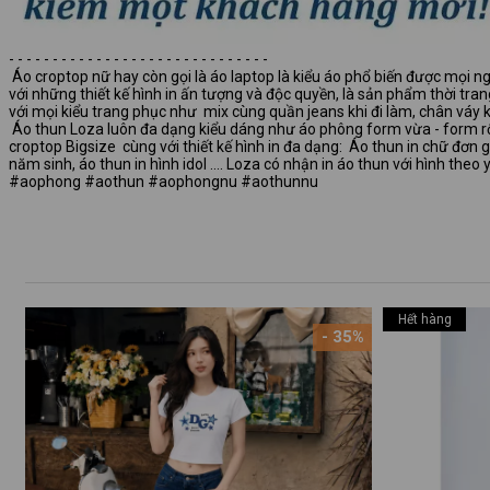
- - - - - - - - - - - - - - - - - - - - - - - - - - - - - -
Áo croptop nữ hay còn gọi là áo laptop là kiểu áo phổ biến được mọi ng
với những thiết kế hình in ấn tượng và độc quyền, là sản phẩm thời tr
với mọi kiểu trang phục như mix cùng quần jeans khi đi làm, chân váy khi
Áo thun Loza luôn đa dạng kiểu dáng như áo phông form vừa - form rộ
croptop Bigsize cùng với thiết kế hình in đa dạng: Áo thun in chữ đơn giả
năm sinh, áo thun in hình idol …. Loza có nhận in áo thun với hình theo
#aophong #aothun #aophongnu #aothunnu
Hết hàng
- 35%