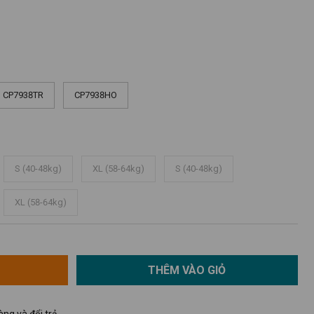
CP7938TR
CP7938HO
S (40-48kg)
XL (58-64kg)
S (40-48kg)
XL (58-64kg)
THÊM VÀO GIỎ
ng và đổi trả