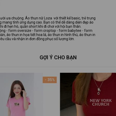
ười ưa chuộng. Áo thun nữ Loza với thiết kế basic, trẻ trung
ang mang tính ứng dụng cao. Bạn có thể dễ dàng diện đẹp áo
 đi hẹn hò, quần short khi đi chơi với hội bạn thân.
ng - form oversize - form croptop - form babytee - form
n, áo thun in họa tiết hoa lá, áo thun in hình thú, áo thun in
 yêu cầu và nhận in đơn đồng phục số lượng lớn.
GỢI Ý CHO BẠN
- 35%