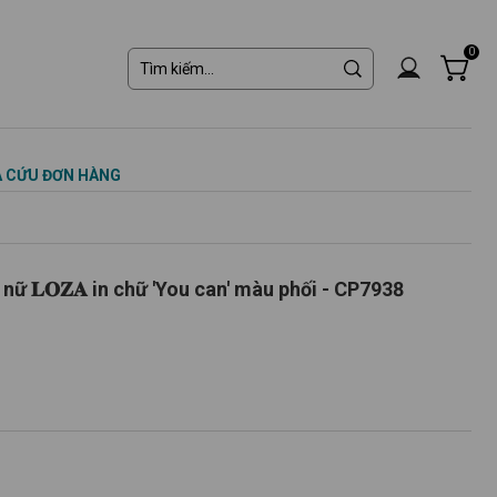
0
 CỨU ĐƠN HÀNG
ữ 𝐋𝐎𝐙𝐀 in chữ 'You can' màu phối - CP7938