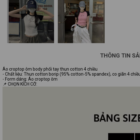
THÔNG TIN S
Áo croptop ôm body phối tay thun cotton 4 chiều
- Chất liệu: Thun cotton borip (95% cotton-5% spandex), co giãn 4 ch
- Form dáng: Áo croptop ôm
📌 CHỌN KÍCH CỠ: