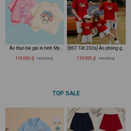
Áo thun bé gái in hình My
[BST Tết 2026] Áo phông gia
Melody - Loza Kids AT051
đình Tết 2026 in hình Ngựa -
110.000 ₫
110.000 ₫
160.000 ₫
160.000 ₫
Áo thun đồng phục gia đình
3-4-5 người - Loza GĐ3523
TOP SALE