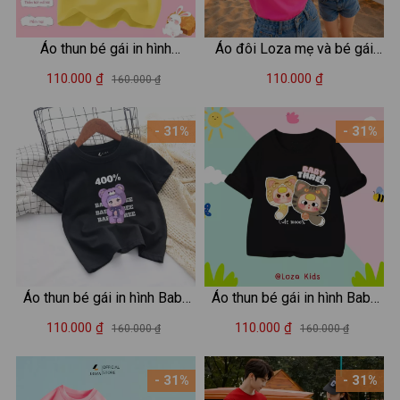
Áo thun bé gái in hình
Áo đôi Loza mẹ và bé gái
Brainrot Capucina - Loza
hình cô gái đeo kính - Loza
110.000 ₫
110.000 ₫
160.000 ₫
Kids AT3241
G8619
- 31%
- 31%
Áo thun bé gái in hình Baby
Áo thun bé gái in hình Baby
Three - Loza Kids AT2987
three -Loza Kids AT2917
110.000 ₫
110.000 ₫
160.000 ₫
160.000 ₫
- 31%
- 31%