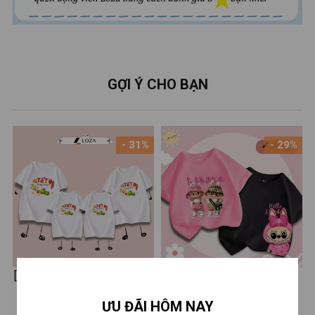
GỢI Ý CHO BẠN
- 31%
- 29%
[BST Tết 2026] Áo phông gia
Áo thun bé gái in hình
đình "Tết trong tôi là" - Áo
Labubu - Mã CA004
110.000 ₫
220.000 ₫
160.000 ₫
310.000 ₫
ƯU ĐÃI HÔM NAY
thun đồng phục gia đình 3-4-