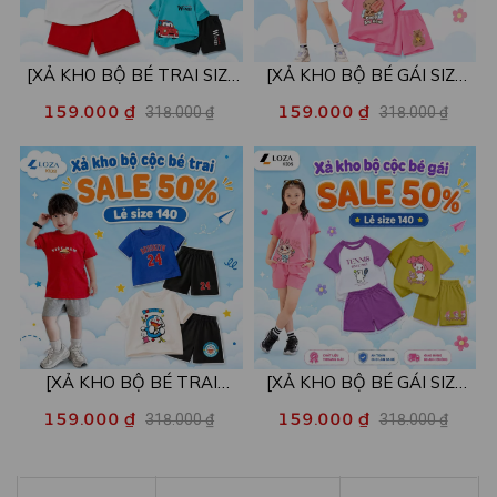
[XẢ KHO BỘ BÉ TRAI SIZE
[XẢ KHO BỘ BÉ GÁI SIZE
130] Bộ đồ cho bé trai nhiều
130] Bộ đồ cho bé gái nhiều
159.000 ₫
159.000 ₫
318.000 ₫
318.000 ₫
mẫu - Quần áo bé trai từ 22-
mẫu - Quần áo bé gái từ 22-
26kg - Loza Kids XB004
26kg - Loza Kids XB005
[XẢ KHO BỘ BÉ TRAI
[XẢ KHO BỘ BÉ GÁI SIZE
SIZE140] Bộ đồ cho bé trai
140] Bộ đồ cho bé gái nhiều
159.000 ₫
159.000 ₫
318.000 ₫
318.000 ₫
nhiều mẫu - Quần áo bé trai
mẫu - Quần áo bé gái từ 26-
từ 26-30kg - Loza Kids
30kg - Loza Kids XB006
XB009