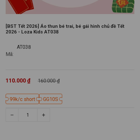
[BST Tết 2026] Áo thun bé trai, bé gái hình chủ đề Tết
2026 - Loza Kids AT038
AT038
AT038
Mã:
110.000 ₫
160.000 ₫
99k/c short
99k/c short
GG10S
GG10S