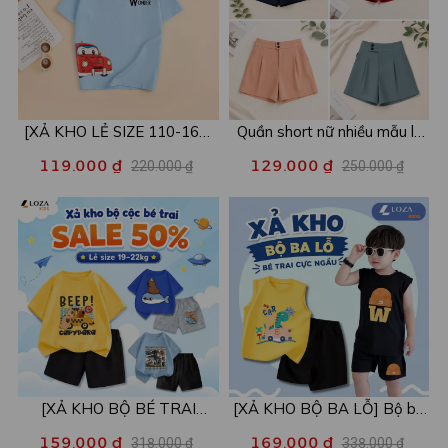
[XẢ KHO LẺ SIZE 110-160]
Quần short nữ nhiều mẫu lẻ
Áo POLO cho bé in hình nhiều
size xả kho - Combo 2c chỉ
119.000 ₫
129.000 ₫
220.000 ₫
250.000 ₫
mẫu - Áo trẻ em từ 15-42kg
còn 99k/c - Loza XA016
- Loza Kids XPL001
[XẢ KHO BỘ BÉ TRAI
[XẢ KHO BỘ BA LỖ] Bộ ba
SIZE120] Bộ đồ cho bé trai
lỗ cho bé trai nhiều mẫu lẻ
159.000 ₫
169.000 ₫
318.000 ₫
338.000 ₫