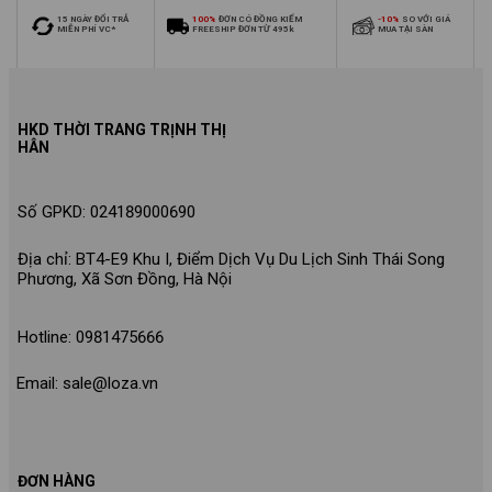
15 NGÀY ĐỔI TRẢ
100%
ĐƠN CÓ ĐỒNG KIỂM
-10%
SO VỚI GIÁ
MIỄN PHÍ VC*
FREESHIP ĐƠN TỪ 495k
MUA TẠI SÀN
HKD THỜI TRANG TRỊNH THỊ
HÂN
Số GPKD: 024189000690
Địa chỉ: BT4-E9 Khu I, Điểm Dịch Vụ Du Lịch Sinh Thái Song
Phương, Xã Sơn Đồng, Hà Nội
Hotline: 0981475666
Email: sale@loza.vn
ĐƠN HÀNG