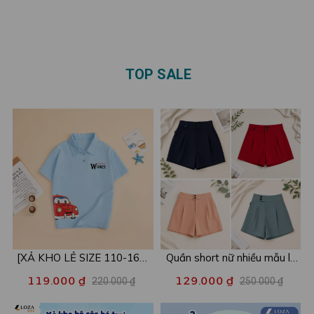
- Set đồ nữ thời trang - LOZA
vẫn luôn là nhà ' – Mã
BP103
GĐ3144
TOP SALE
[XẢ KHO LẺ SIZE 110-160]
Quần short nữ nhiều mẫu lẻ
Áo POLO cho bé in hình nhiều
size xả kho - Combo 2c chỉ
119.000 ₫
129.000 ₫
220.000 ₫
250.000 ₫
mẫu - Áo trẻ em từ 15-42kg
còn 99k/c - Loza XA016
- Loza Kids XPL001