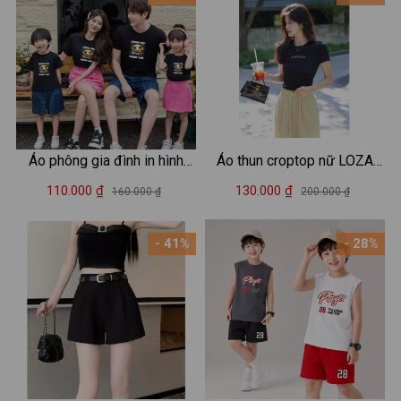
Áo phông gia đình in hình
Áo thun croptop nữ LOZA
Summer - Áo thun đồng
'Happiness' dáng ôm body -
110.000 ₫
130.000 ₫
160.000 ₫
200.000 ₫
phục gia đình 3-4-5 người -
CR7859
Loza GĐ3034
- 41%
- 28%