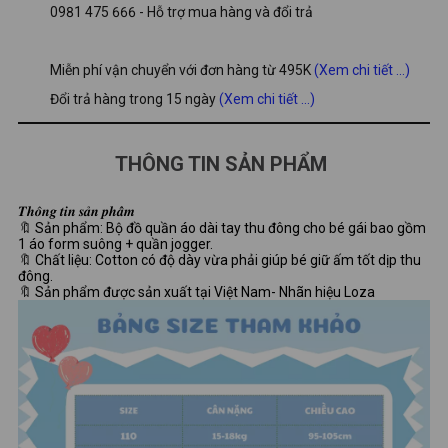
0981 475 666 - Hỗ trợ mua hàng và đổi trả
Miễn phí vận chuyển với đơn hàng từ 495K
(Xem chi tiết ...)
Đổi trả hàng trong 15 ngày
(Xem chi tiết ...)
THÔNG TIN SẢN PHẨM
𝑻𝒉𝒐̂𝒏𝒈 𝒕𝒊𝒏 𝒔𝒂̉𝒏 𝒑𝒉𝒂̂̉𝒎
🔖 Sản phẩm: Bộ đồ quần áo dài tay thu đông cho bé gái bao gồm
1 áo form suông + quần jogger.
🔖 Chất liệu: Cotton có độ dày vừa phải giúp bé giữ ấm tốt dịp thu
đông.
🔖 Sản phẩm được sản xuất tại Việt Nam- Nhãn hiệu Loza