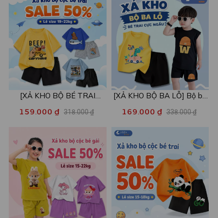
[XẢ KHO BỘ BÉ TRAI
[XẢ KHO BỘ BA LỖ] Bộ ba
SIZE120] Bộ đồ cho bé trai
lỗ cho bé trai nhiều mẫu lẻ
159.000 ₫
169.000 ₫
318.000 ₫
338.000 ₫
nhiều mẫu - Quần áo bé trai
size từ 15-40kg - Quần áo
từ 19-22kg - Loza Kids
bé trai - Loza Kids XABL01
XB003