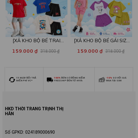
[XẢ KHO BỘ BÉ TRAI
[XẢ KHO BỘ BÉ GÁI SIZE
SIZE140] Bộ đồ cho bé trai
140] Bộ đồ cho bé gái nhiều
159.000 ₫
159.000 ₫
318.000 ₫
318.000 ₫
nhiều mẫu - Quần áo bé trai
mẫu - Quần áo bé gái từ 26-
từ 26-30kg - Loza Kids
30kg - Loza Kids XB006
XB009
15 NGÀY ĐỔI TRẢ
100%
ĐƠN CÓ ĐỒNG KIỂM
-10%
SO VỚI GIÁ
MIỄN PHÍ VC*
FREESHIP ĐƠN TỪ 495k
MUA TẠI SÀN
HKD THỜI TRANG TRỊNH THỊ
HÂN
Số GPKD: 024189000690