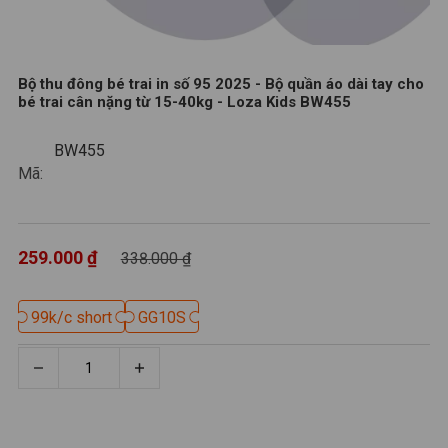
Bộ thu đông bé trai in số 95 2025 - Bộ quần áo dài tay cho
bé trai cân nặng từ 15-40kg - Loza Kids BW455
BW455
BW455
Mã:
259.000 ₫
338.000 ₫
99k/c short
99k/c short
GG10S
GG10S