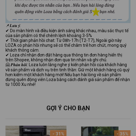
📌𝑳𝒖̛𝒖 𝒚́:
✔ Do màn hình và điều kiện ánh sáng khác nhau, màu sắc thực tế
của sản phẩm có thể chênh lệch khoảng 3-5%
✔ Thời gian phản hồi chat: Từ 08h-17h (T2-T7), Ngoài giờ này
LOZA có phản hồi nhưng sẽ có thể châm trễ hơn chút, mong quý
khách thông cảm.
✔ Loza chỉ nhận đơn đặt hàng qua thông tin đơn hàng hiển thị
trên Shopee, không nhận đơn qua tin nhắn và ghi chú.
🤗 𝑷𝒉𝒂̉𝒏 𝒉𝒐̂̀𝒊: Loza luôn lắng nghe ý kiến phản hồi của khách hàng
về sản phẩm và dịch vụ trên tinh thần: Giữ một khách hàng cũ quý
hơn kiếm một khách hàng mới! Nếu bạn hài lòng về sản phẩm
đừng quên động viên Loza bằng cách đánh giá sản phẩm để nhận
từ 1000 Xu nhé!
GỢI Ý CHO BẠN
- 31%
- 35%