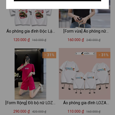
Áo phông gia đình Độc Lập
[Form vừa] Áo phông nữ
Tự Do, Việt Nam nón lá Loza
𝐋𝐎𝐙𝐀 in chữ "Good Vibes"
120.000 ₫
160.000 ₫
160.000 ₫
240.000 ₫
Kids 2025 – Mã GĐ007
phong cách Hàn Quốc - Áo
thun nữ form vừa Loza
- 31%
- 31%
VT8221
[Form Rộng] Đồ bộ nữ LOZA
Áo phông gia đình LOZA
I'm a Sucker chất liệu cotton
KIDS 'Vật đổi sao dời nhà
290.000 ₫
110.000 ₫
420.000 ₫
160.000 ₫