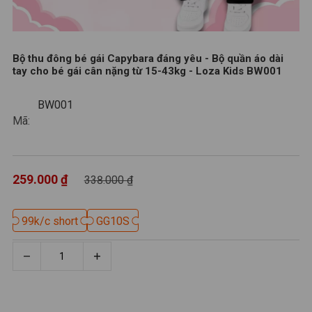
Bộ thu đông bé gái Capybara đáng yêu - Bộ quần áo dài
tay cho bé gái cân nặng từ 15-43kg - Loza Kids BW001
BW001
BW001
Mã:
259.000 ₫
338.000 ₫
99k/c short
99k/c short
GG10S
GG10S