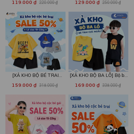
119.000 ₫
129.000 ₫
220.000 ₫
250.000 ₫
mẫu - Áo trẻ em từ 15-42kg
còn 99k/c - Loza XA016
- Loza Kids XPL001
[XẢ KHO BỘ BÉ TRAI
[XẢ KHO BỘ BA LỖ] Bộ ba
SIZE120] Bộ đồ cho bé trai
lỗ cho bé trai nhiều mẫu lẻ
159.000 ₫
169.000 ₫
318.000 ₫
338.000 ₫
nhiều mẫu - Quần áo bé trai
size từ 15-40kg - Quần áo
từ 19-22kg - Loza Kids
bé trai - Loza Kids XABL01
XB003