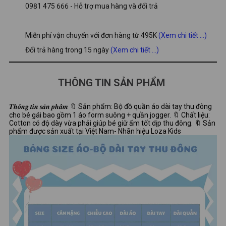
0981 475 666 - Hỗ trợ mua hàng và đổi trả
Miễn phí vận chuyển với đơn hàng từ 495K
(Xem chi tiết ...)
Đổi trả hàng trong 15 ngày
(Xem chi tiết ...)
THÔNG TIN SẢN PHẨM
𝑻𝒉𝒐̂𝒏𝒈 𝒕𝒊𝒏 𝒔𝒂̉𝒏 𝒑𝒉𝒂̂̉𝒎 🔖 Sản phẩm: Bộ đồ quần áo dài tay thu đông
cho bé gái bao gồm 1 áo form suông + quần jogger. 🔖 Chất liệu:
Cotton có độ dày vừa phải giúp bé giữ ấm tốt dịp thu đông. 🔖 Sản
phẩm được sản xuất tại Việt Nam- Nhãn hiệu Loza Kids