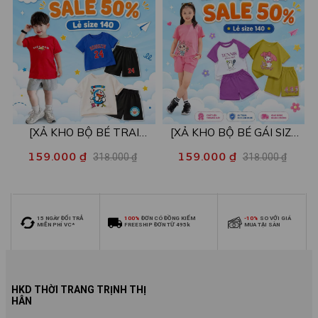
[XẢ KHO BỘ BÉ TRAI
[XẢ KHO BỘ BÉ GÁI SIZE
SIZE140] Bộ đồ cho bé trai
140] Bộ đồ cho bé gái nhiều
159.000 ₫
159.000 ₫
318.000 ₫
318.000 ₫
nhiều mẫu - Quần áo bé trai
mẫu - Quần áo bé gái từ 26-
từ 26-30kg - Loza Kids
30kg - Loza Kids XB006
XB009
15 NGÀY ĐỔI TRẢ
100%
ĐƠN CÓ ĐỒNG KIỂM
-10%
SO VỚI GIÁ
MIỄN PHÍ VC*
FREESHIP ĐƠN TỪ 495k
MUA TẠI SÀN
HKD THỜI TRANG TRỊNH THỊ
HÂN