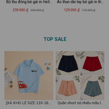
Bộ thu đông bé gái in Hello
Áo thun dài tay bé gái in thỏ
Kitty 2025 - Bộ quần áo dài
thi chạy cho bé từ 15-40kg -
259.000 ₫
129.000 ₫
338.000 ₫
175.000 ₫
tay cho bé gái cân nặng từ
Áo thu đông trẻ em Loza
15-40kg - Loza Kids BW441
Kids - KT3258
TOP SALE
[XẢ KHO LẺ SIZE 110-160]
Quần short nữ nhiều mẫu lẻ
Áo POLO cho bé in hình nhiều
size xả kho - Combo 2c chỉ