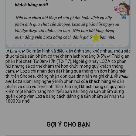
📌𝑳𝒖̛𝒖 𝒚́: ✔ Do màn hình và điều kiện ánh sáng khác nhau, màu sắc
thực tế của sản phẩm có thể chênh lệch khoảng 3-5% ✔ Thời gian
phản hồi chat: Từ 08h-17h (T2-T7), Ngoài giờ này LOZA có phản
hồi nhưng sẽ có thể châm trễ hơn chút, mong quý khách thông
cảm. ✔ Loza chỉ nhận đơn đặt hàng qua thông tin đơn hàng hiển
thị trên Shopee, không nhận đơn qua tin nhắn và ghi chú. 🤗 𝑷𝒉𝒂̉𝒏
𝒉𝒐̂̀𝒊: Loza luôn lắng nghe ý kiến phản hồi của khách hàng về sản
phẩm và dịch vụ trên tinh thần: Giữ một khách hàng cũ quý hơn
kiếm một khách hàng mới! Nếu bạn hài lòng về sản phẩm đừng
quên động viên Loza bằng cách đánh giá sản phẩm để nhận từ
1000 Xu nhé!
GỢI Ý CHO BẠN