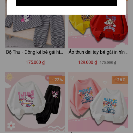
Bộ Thu - Đông kẻ bé gái hình
Áo thun dài tay bé gái in hình
Kuromi - Loza Kids TK569-
SAHUR SAHUR, BALLERINA
175.000 ₫
129.000 ₫
175.000 ₫
570
CAPUCHINA cho bé từ 15-
40kg - Áo thu đông trẻ em
- 23%
- 26%
Loza Kids - KT002