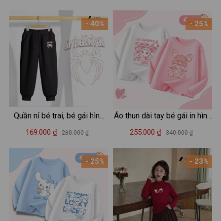
- 40%
- 25%
Quần nỉ bé trai, bé gái hình
Áo thun dài tay bé gái in hình
Capybara, hình số dễ mặc -
dễ thương Kuromi cho bé từ
169.000 ₫
255.000 ₫
280.000 ₫
340.000 ₫
Loza Kids QM001
15-40kg - Áo thu đông trẻ
em Loza Kids - KT008
- 25%
- 23%