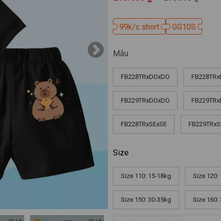
99k/c short
99k/c short
GG10S
GG10S
Mẫu
FB228TRxDOxDO
FB228TRx
FB229TRxDOxDO
FB229TRx
FB228TRxSExSE
FB229TRxS
Size
Size 110: 15-18kg
Size 120:
Size 150: 30-35kg
Size 160: