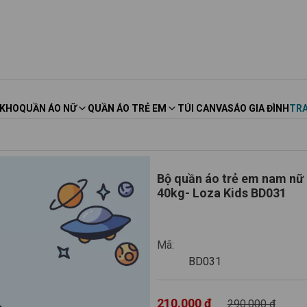
 KHO
QUẦN ÁO NỮ
QUẦN ÁO TRẺ EM
TÚI CANVAS
ÁO GIA ĐÌNH
TRA
Bộ quần áo trẻ em nam nữ i
40kg- Loza Kids BD031
BD031
Mã:
BD031
210.000 ₫
290.000 ₫