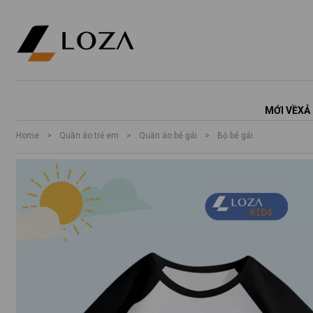
MỚI VỀ
XẢ
Home
>
Quần áo trẻ em
>
Quần áo bé gái
>
Bộ bé gái