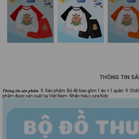
THÔNG TIN S
𝑻𝒉𝒐̂𝒏𝒈 𝒕𝒊𝒏 𝒔𝒂̉𝒏 𝒑𝒉𝒂̂̉𝒎 🔖 Sản phẩm: Bộ đồ bao gồm 1 áo + 1 quầ
phẩm được sản xuất tại Việt Nam- Nhãn hiệu Loza Kids