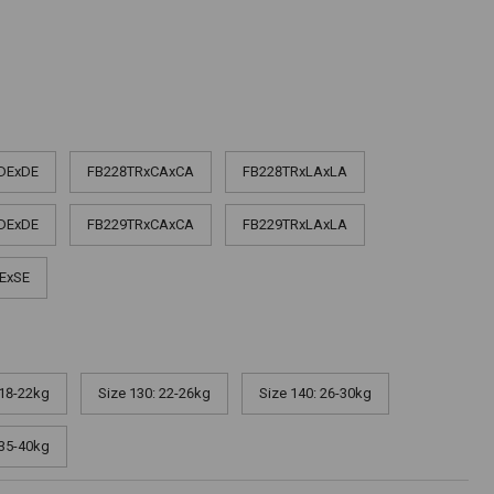
DExDE
FB228TRxCAxCA
FB228TRxLAxLA
DExDE
FB229TRxCAxCA
FB229TRxLAxLA
ExSE
 18-22kg
Size 130: 22-26kg
Size 140: 26-30kg
 35-40kg