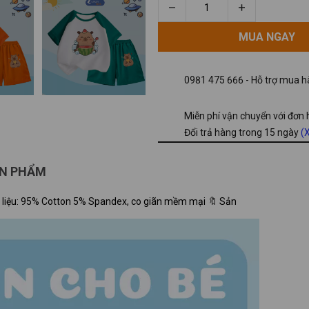
MUA NGAY
MUA NGAY
0981 475 666 - Hỗ trợ mua hà
Miễn phí vận chuyển với đơn
Đổi trả hàng trong 15 ngày
(X
ẢN PHẨM
n 🔖 Chất liệu: 95% Cotton 5% Spandex, co giãn mềm mại 🔖 Sản