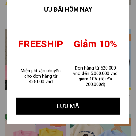
ƯU ĐÃI HÔM NAY
Áo thun bé trai BST MINION
Áo thun Capybara cho bé trai
Hot trend - Loza Kids AT007
và bé gái cân nặng từ 15-
110.000 ₫
110.000 ₫
220.000 ₫
160.000 ₫
40kg - Áo phông cho bé
Loza G0207
- 31%
- 29%
FREESHIP
Giảm 10%
Đơn hàng từ 520.000
Miễn phí vận chuyển
vnđ đến 5.000.000 vnđ
cho đơn hàng từ
giảm 10% (tối đa
495.000 vnđ
200.000đ)
Áo thun bé trai nhiều hình
Áo thun Natra mẫu mới 2025
đáng yêu - Loza G0170
cho bé trai - Áo phông sát
110.000 ₫
220.000 ₫
160.000 ₫
310.000 ₫
LƯU MÃ
nách cho bé Loza Kids
ST001
- 29%
- 31%