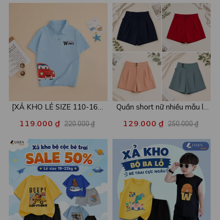
[XẢ KHO LẺ SIZE 110-160]
Quần short nữ nhiều mẫu lẻ
Áo POLO cho bé in hình nhiều
size xả kho - Combo 2c chỉ
119.000 ₫
129.000 ₫
220.000 ₫
250.000 ₫
mẫu - Áo trẻ em từ 15-42kg
còn 99k/c - Loza XA016
- Loza Kids XPL001