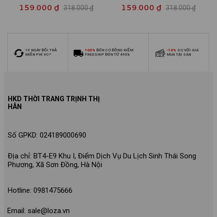
SIZE140] Bộ đồ cho bé trai
140] Bộ đồ cho bé gái nhiều
159.000 ₫
159.000 ₫
318.000 ₫
318.000 ₫
nhiều mẫu - Quần áo bé trai
mẫu - Quần áo bé gái từ 26-
từ 26-30kg - Loza Kids
30kg - Loza Kids XB006
XB009
15 NGÀY ĐỔI TRẢ
100%
ĐƠN CÓ ĐỒNG KIỂM
-10%
SO VỚI GIÁ
MIỄN PHÍ VC*
FREESHIP ĐƠN TỪ 495k
MUA TẠI SÀN
HKD THỜI TRANG TRỊNH THỊ
HÂN
Số GPKD: 024189000690
Địa chỉ: BT4-E9 Khu I, Điểm Dịch Vụ Du Lịch Sinh Thái Song
Phương, Xã Sơn Đồng, Hà Nội
Hotline: 0981475666
Email: sale@loza.vn