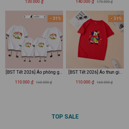
130.000 ₫
140.000 ₫
170.000 ₫
phông trẻ em Loza Kids-
AT2845
- 31%
- 31%
[BST Tết 2026] Áo phông gia
[BST Tết 2026] Áo thun gia
đình "Tết trong tôi là" - Áo
đình Tết Bính Ngọ in hình
110.000 ₫
110.000 ₫
160.000 ₫
160.000 ₫
thun đồng phục gia đình 3-4-
ngựa đáng yêu - Áo thun gia
5 người - Loza GĐ3522
đình 3-4-5 người - Loza
Kids GĐ009
TOP SALE