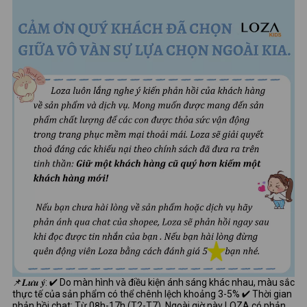
📌𝑳𝒖̛𝒖 𝒚́: ✔ Do màn hình và điều kiện ánh sáng khác nhau, màu sắc
thực tế của sản phẩm có thể chênh lệch khoảng 3-5% ✔ Thời gian
phản hồi chat: Từ 08h-17h (T2-T7), Ngoài giờ này LOZA có phản