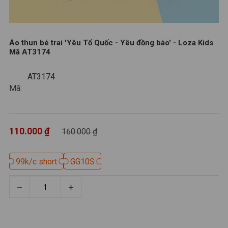
Áo thun bé trai 'Yêu Tổ Quốc - Yêu đồng bào' - Loza Kids
Mã AT3174
AT3174
AT3174
Mã:
110.000 ₫
160.000 ₫
99k/c short
99k/c short
GG10S
GG10S