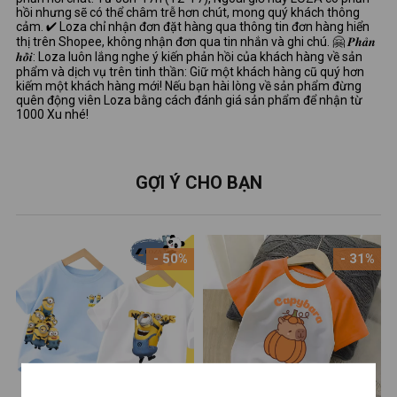
hồi nhưng sẽ có thể châm trễ hơn chút, mong quý khách thông
cảm. ✔ Loza chỉ nhận đơn đặt hàng qua thông tin đơn hàng hiển
thị trên Shopee, không nhận đơn qua tin nhắn và ghi chú. 🤗 𝑷𝒉𝒂̉𝒏
𝒉𝒐̂̀𝒊: Loza luôn lắng nghe ý kiến phản hồi của khách hàng về sản
phẩm và dịch vụ trên tinh thần: Giữ một khách hàng cũ quý hơn
kiếm một khách hàng mới! Nếu bạn hài lòng về sản phẩm đừng
quên động viên Loza bằng cách đánh giá sản phẩm để nhận từ
1000 Xu nhé!
GỢI Ý CHO BẠN
- 50%
- 31%