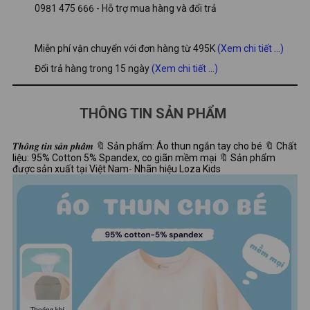
0981 475 666 - Hỗ trợ mua hàng và đổi trả
Miễn phí vận chuyển với đơn hàng từ 495K
(Xem chi tiết ...)
Đổi trả hàng trong 15 ngày
(Xem chi tiết ...)
THÔNG TIN SẢN PHẨM
𝑻𝒉𝒐̂𝒏𝒈 𝒕𝒊𝒏 𝒔𝒂̉𝒏 𝒑𝒉𝒂̂̉𝒎 🔖 Sản phẩm: Áo thun ngắn tay cho bé 🔖 Chất
liệu: 95% Cotton 5% Spandex, co giãn mềm mại 🔖 Sản phẩm
được sản xuất tại Việt Nam- Nhãn hiệu Loza Kids