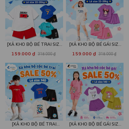
[XẢ KHO BỘ BÉ TRAI SIZE
[XẢ KHO BỘ BÉ GÁI SIZE
130] Bộ đồ cho bé trai nhiều
130] Bộ đồ cho bé gái nhiều
159.000 ₫
159.000 ₫
318.000 ₫
318.000 ₫
mẫu - Quần áo bé trai từ 22-
mẫu - Quần áo bé gái từ 22-
26kg - Loza Kids XB004
26kg - Loza Kids XB005
[XẢ KHO BỘ BÉ TRAI
[XẢ KHO BỘ BÉ GÁI SIZE