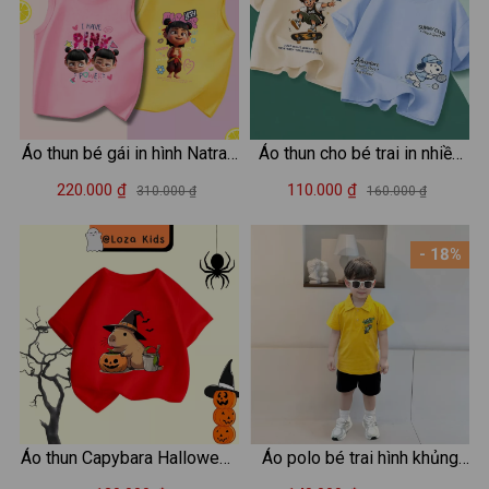
Áo thun bé gái in hình Natra -
Áo thun cho bé trai in nhiều
Loza Kids ST002
hình Em bé trượt ván và chú
220.000 ₫
110.000 ₫
310.000 ₫
160.000 ₫
cho Sunny Club - Mã AT040
- 18%
Áo thun Capybara Halloween
Áo polo bé trai hình khủng
cho bé trai và bé gái - Áo
long - Loza Kids PL3236