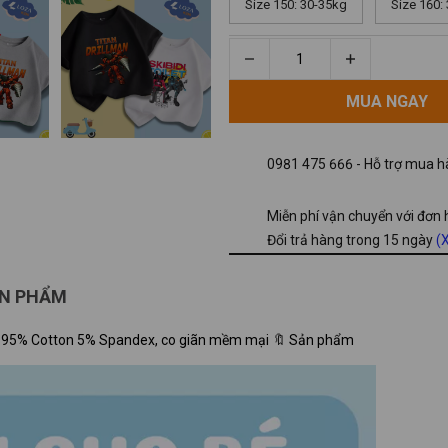
Size 150: 30-35kg
Size 160:
MUA NGAY
MUA NGAY
0981 475 666 - Hỗ trợ mua hà
Miễn phí vận chuyển với đơn
Đổi trả hàng trong 15 ngày
(X
ẢN PHẨM
 Chất liệu: 95% Cotton 5% Spandex, co giãn mềm mại 🔖 Sản phẩm