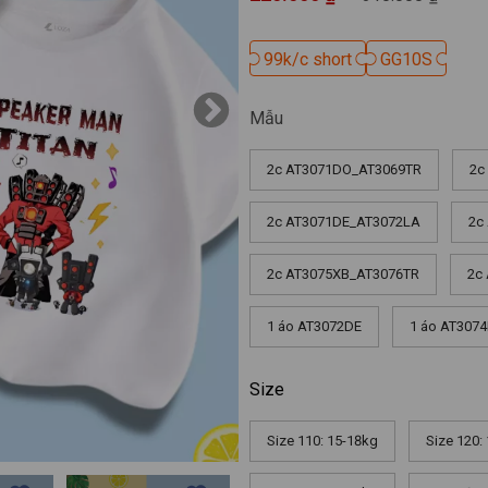
99k/c short
99k/c short
GG10S
GG10S
Mẫu
2c AT3071DO_AT3069TR
2c
2c AT3071DE_AT3072LA
2c
2c AT3075XB_AT3076TR
2c
1 áo AT3072DE
1 áo AT307
Size
Size 110: 15-18kg
Size 120: