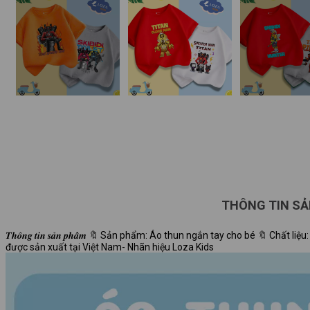
THÔNG TIN S
𝑻𝒉𝒐̂𝒏𝒈 𝒕𝒊𝒏 𝒔𝒂̉𝒏 𝒑𝒉𝒂̂̉𝒎 🔖 Sản phẩm: Áo thun ngắn tay cho bé 🔖
được sản xuất tại Việt Nam- Nhãn hiệu Loza Kids