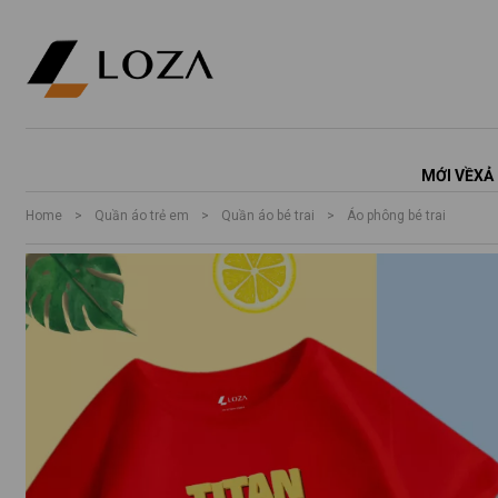
MỚI VỀ
XẢ
Home
>
Quần áo trẻ em
>
Quần áo bé trai
>
Áo phông bé trai