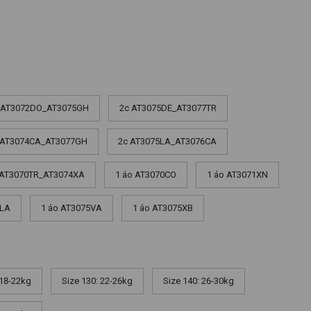
 AT3072DO_AT3075GH
2c AT3075DE_AT3077TR
 AT3074CA_AT3077GH
2c AT3075LA_AT3076CA
 AT3070TR_AT3074XA
1 áo AT3070CO
1 áo AT3071XN
4LA
1 áo AT3075VA
1 áo AT3075XB
 18-22kg
Size 130: 22-26kg
Size 140: 26-30kg