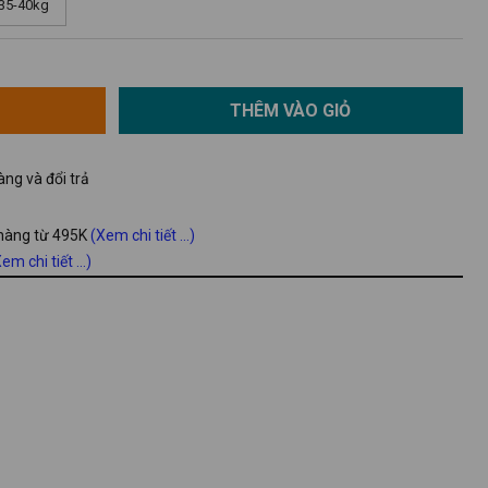
 35-40kg
THÊM VÀO GIỎ
ng và đổi trả
 hàng từ 495K
(Xem chi tiết ...)
em chi tiết ...)