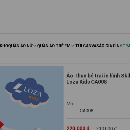
 KHO
QUẦN ÁO NỮ
QUẦN ÁO TRẺ EM
TÚI CANVAS
ÁO GIA ĐÌNH
TRA
Áo Thun bé trai in hình Skibidi Toilet - Clock Man - Cameraman Bossman -
Loza Kids CA008
CA008
Mã:
CA008
220.000 ₫
310.000 ₫