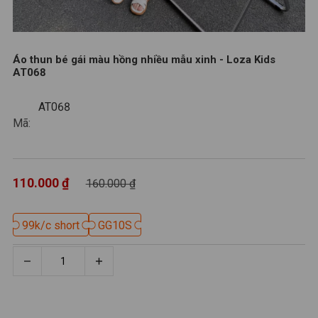
Áo thun bé gái màu hồng nhiều mẫu xinh - Loza Kids
AT068
AT068
AT068
Mã:
110.000 ₫
160.000 ₫
99k/c short
99k/c short
GG10S
GG10S