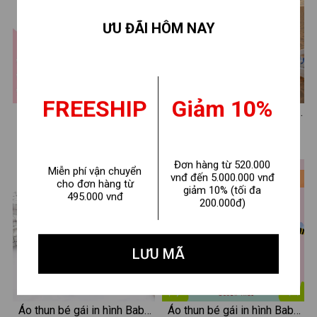
ƯU ĐÃI HÔM NAY
FREESHIP
Giảm 10%
Áo thun bé gái in hình
Áo đôi Loza mẹ và bé gái
Brainrot Capucina - Loza
hình cô gái đeo kính - Loza
110.000 ₫
110.000 ₫
160.000 ₫
Kids AT3241
G8619
Đơn hàng từ 520.000
Miễn phí vận chuyển
vnđ đến 5.000.000 vnđ
- 31%
- 31%
cho đơn hàng từ
giảm 10% (tối đa
495.000 vnđ
200.000đ)
LƯU MÃ
Áo thun bé gái in hình Baby
Áo thun bé gái in hình Baby