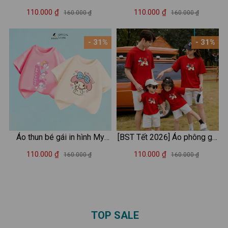
Three - Loza Kids AT2987
three -Loza Kids AT2917
110.000 ₫
110.000 ₫
160.000 ₫
160.000 ₫
- 31%
- 31%
Áo thun bé gái in hình My
[BST Tết 2026] Áo phông gia
Melody - Loza Kids AT051
đình Tết 2026 in hình Ngựa -
110.000 ₫
110.000 ₫
160.000 ₫
160.000 ₫
Áo thun đồng phục gia đình
3-4-5 người - Loza GĐ3523
TOP SALE