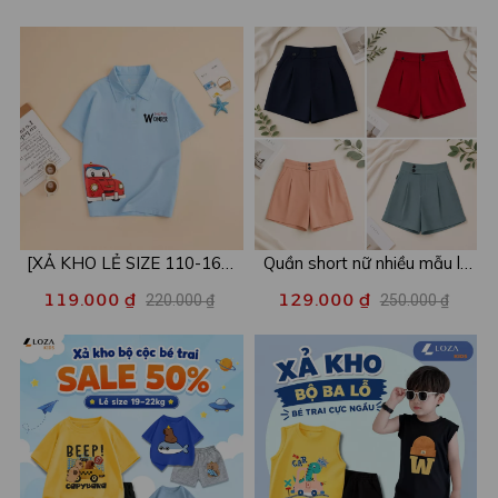
[XẢ KHO LẺ SIZE 110-160]
Quần short nữ nhiều mẫu lẻ
Áo POLO cho bé in hình nhiều
size xả kho - Combo 2c chỉ
119.000 ₫
129.000 ₫
220.000 ₫
250.000 ₫
mẫu - Áo trẻ em từ 15-42kg
còn 99k/c - Loza XA016
- Loza Kids XPL001