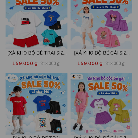
[XẢ KHO BỘ BÉ TRAI SIZE
[XẢ KHO BỘ BÉ GÁI SIZE
130] Bộ đồ cho bé trai nhiều
130] Bộ đồ cho bé gái nhiều
159.000 ₫
159.000 ₫
318.000 ₫
318.000 ₫
mẫu - Quần áo bé trai từ 22-
mẫu - Quần áo bé gái từ 22-
26kg - Loza Kids XB004
26kg - Loza Kids XB005