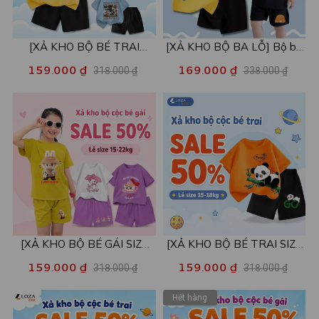
[XẢ KHO BỘ BÉ TRAI
[XẢ KHO BỘ BA LỖ] Bộ ba
SIZE120] Bộ đồ cho bé trai
lỗ cho bé trai nhiều mẫu lẻ
159.000 ₫
169.000 ₫
318.000 ₫
338.000 ₫
nhiều mẫu - Quần áo bé trai
size từ 15-40kg - Quần áo
từ 19-22kg - Loza Kids
bé trai - Loza Kids XABL01
XB003
[XẢ KHO BỘ BÉ GÁI SIZE
[XẢ KHO BỘ BÉ TRAI SIZE
110,120] Bộ đồ cho bé gái
110] Bộ đồ cho bé trai nhiều
159.000 ₫
159.000 ₫
318.000 ₫
318.000 ₫
nhiều mẫu - Quần áo bé gái
mẫu - Quần áo bé trai từ 15-
nữ từ 15-22kg - Loza Kids
18kg - Loza Kids XB002
Hết hàng
XB001