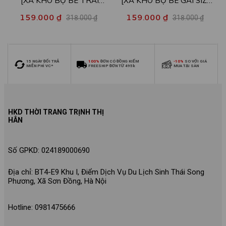
[XẢ KHO BỘ BÉ TRAI
[XẢ KHO BỘ BÉ GÁI SIZE
SIZE140] Bộ đồ cho bé trai
140] Bộ đồ cho bé gái nhiều
159.000 ₫
159.000 ₫
318.000 ₫
318.000 ₫
nhiều mẫu - Quần áo bé trai
mẫu - Quần áo bé gái từ 26-
từ 26-30kg - Loza Kids
30kg - Loza Kids XB006
XB009
15 NGÀY ĐỔI TRẢ
100%
ĐƠN CÓ ĐỒNG KIỂM
-10%
SO VỚI GIÁ
MIỄN PHÍ VC*
FREESHIP ĐƠN TỪ 495k
MUA TẠI SÀN
HKD THỜI TRANG TRỊNH THỊ
HÂN
Số GPKD: 024189000690
Địa chỉ: BT4-E9 Khu I, Điểm Dịch Vụ Du Lịch Sinh Thái Song
Phương, Xã Sơn Đồng, Hà Nội
Hotline: 0981475666