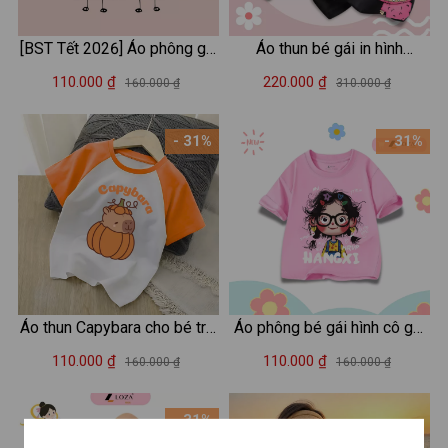
[BST Tết 2026] Áo phông gia
Áo thun bé gái in hình
đình "Tết trong tôi là" - Áo
Labubu - Mã CA004
110.000 ₫
220.000 ₫
160.000 ₫
310.000 ₫
thun đồng phục gia đình 3-4-
5 người - Loza GĐ3522
- 31%
- 31%
Áo thun Capybara cho bé trai
Áo phông bé gái hình cô gái
và bé gái cân nặng từ 15-
Hangxi Hottrend - Loza Kids
110.000 ₫
110.000 ₫
160.000 ₫
160.000 ₫
40kg - Áo phông cho bé
AT3126
Loza G0207
- 31%