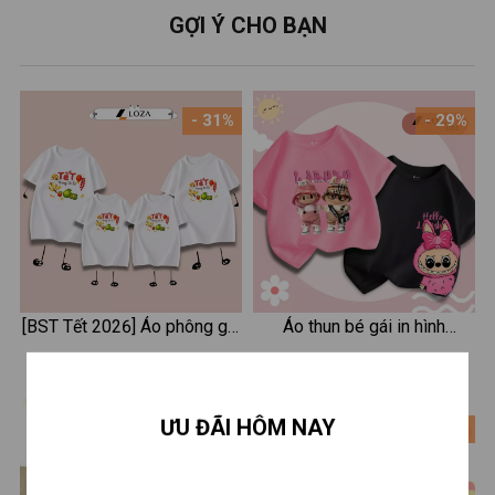
GỢI Ý CHO BẠN
- 31%
- 29%
[BST Tết 2026] Áo phông gia
Áo thun bé gái in hình
đình "Tết trong tôi là" - Áo
Labubu - Mã CA004
110.000 ₫
220.000 ₫
160.000 ₫
310.000 ₫
thun đồng phục gia đình 3-4-
5 người - Loza GĐ3522
ƯU ĐÃI HÔM NAY
- 31%
- 31%