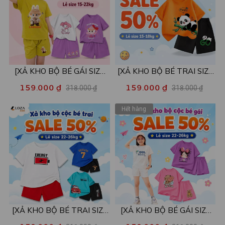
[XẢ KHO BỘ BÉ GÁI SIZE
[XẢ KHO BỘ BÉ TRAI SIZE
110,120] Bộ đồ cho bé gái
110] Bộ đồ cho bé trai nhiều
159.000 ₫
159.000 ₫
318.000 ₫
318.000 ₫
nhiều mẫu - Quần áo bé gái
mẫu - Quần áo bé trai từ 15-
nữ từ 15-22kg - Loza Kids
18kg - Loza Kids XB002
Hết hàng
XB001
[XẢ KHO BỘ BÉ TRAI SIZE
[XẢ KHO BỘ BÉ GÁI SIZE
130] Bộ đồ cho bé trai nhiều
130] Bộ đồ cho bé gái nhiều