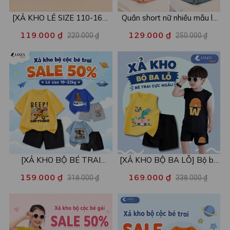
[XẢ KHO LẺ SIZE 110-160]
Quần short nữ nhiều mẫu lẻ
Áo POLO cho bé in hình nhiều
size xả kho - Combo 2c chỉ
119.000 ₫
129.000 ₫
220.000 ₫
250.000 ₫
mẫu - Áo trẻ em từ 15-42kg
còn 99k/c - Loza XA016
- Loza Kids XPL001
[XẢ KHO BỘ BÉ TRAI
[XẢ KHO BỘ BA LỖ] Bộ ba
SIZE120] Bộ đồ cho bé trai
lỗ cho bé trai nhiều mẫu lẻ
159.000 ₫
169.000 ₫
318.000 ₫
338.000 ₫
nhiều mẫu - Quần áo bé trai
size từ 15-40kg - Quần áo
từ 19-22kg - Loza Kids
bé trai - Loza Kids XABL01
XB003