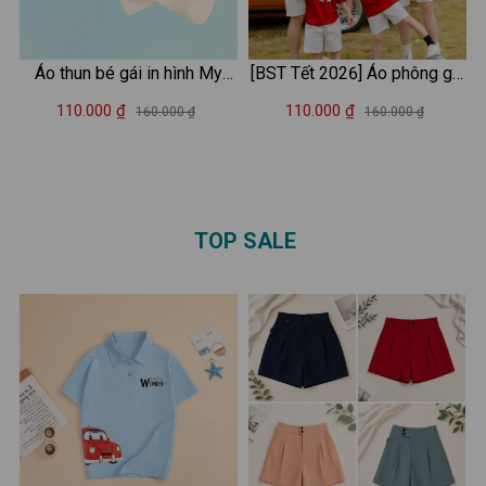
Áo thun bé gái in hình My
[BST Tết 2026] Áo phông gia
Melody - Loza Kids AT051
đình Tết 2026 in hình Ngựa -
110.000 ₫
110.000 ₫
160.000 ₫
160.000 ₫
Áo thun đồng phục gia đình
3-4-5 người - Loza GĐ3523
TOP SALE