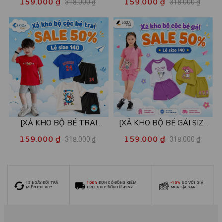
159.000 ₫
159.000 ₫
318.000 ₫
318.000 ₫
mẫu - Quần áo bé trai từ 22-
mẫu - Quần áo bé gái từ 22-
26kg - Loza Kids XB004
26kg - Loza Kids XB005
[XẢ KHO BỘ BÉ TRAI
[XẢ KHO BỘ BÉ GÁI SIZE
SIZE140] Bộ đồ cho bé trai
140] Bộ đồ cho bé gái nhiều
159.000 ₫
159.000 ₫
318.000 ₫
318.000 ₫
nhiều mẫu - Quần áo bé trai
mẫu - Quần áo bé gái từ 26-
từ 26-30kg - Loza Kids
30kg - Loza Kids XB006
XB009
15 NGÀY ĐỔI TRẢ
100%
ĐƠN CÓ ĐỒNG KIỂM
-10%
SO VỚI GIÁ
MIỄN PHÍ VC*
FREESHIP ĐƠN TỪ 495k
MUA TẠI SÀN