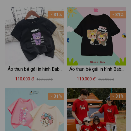
Kids AT3241
G8619
- 31%
- 31%
Áo thun bé gái in hình Baby
Áo thun bé gái in hình Baby
Three - Loza Kids AT2987
three -Loza Kids AT2917
110.000 ₫
110.000 ₫
160.000 ₫
160.000 ₫
- 31%
- 31%