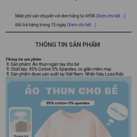
Miễn phí vận chuyển với đơn hàng từ 495K
(Xem chi tiết ...)
Đổi trả hàng trong 15 ngày
(Xem chi tiết ...)
THÔNG TIN SẢN PHẨM
𝑻𝒉𝒐̂𝒏𝒈 𝒕𝒊𝒏 𝒔𝒂̉𝒏 𝒑𝒉𝒂̂̉𝒎
🔖 Sản phẩm: Áo thun ngắn tay cho bé
🔖 Chất liệu: 95% Cotton 5% Spandex, co giãn mềm mại
🔖 Sản phẩm được sản xuất tại Việt Nam- Nhãn hiệu Loza Kids