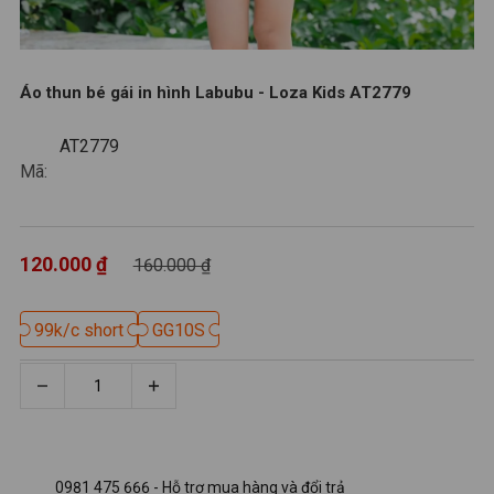
Áo thun bé gái in hình Labubu - Loza Kids AT2779
AT2779
AT2779
Mã:
120.000 ₫
160.000 ₫
99k/c short
99k/c short
GG10S
GG10S
0981 475 666 - Hỗ trợ mua hàng và đổi trả