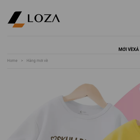
MỚI VỀ
XẢ
Home
>
Hàng mới về