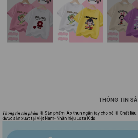
THÔNG TIN S
𝑻𝒉𝒐̂𝒏𝒈 𝒕𝒊𝒏 𝒔𝒂̉𝒏 𝒑𝒉𝒂̂̉𝒎 🔖 Sản phẩm: Áo thun ngắn tay cho bé 🔖
được sản xuất tại Việt Nam- Nhãn hiệu Loza Kids