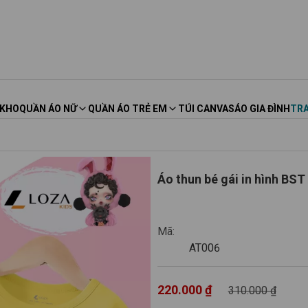
 KHO
QUẦN ÁO NỮ
QUẦN ÁO TRẺ EM
TÚI CANVAS
ÁO GIA ĐÌNH
TRA
Áo thun bé gái in hình BS
AT006
Mã:
AT006
220.000 ₫
310.000 ₫