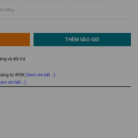
 35-40kg
THÊM VÀO GIỎ
ng và đổi trả
 hàng từ 495K
(Xem chi tiết ...)
em chi tiết ...)