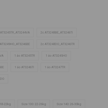
 AT3245TR_AT3244VA
2c AT3248BE_AT3246TI
 AT3249HO_AT3246BE
2c AT3248DO_AT3246TR
4VA
1 áo AT3245TR
1 áo AT3245HO
6BE
1 áo AT3246TI
1 áo AT3247TR
8DO
 18-22kg
Size 130: 22-26kg
Size 140: 26-30kg