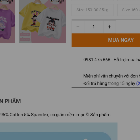
Size 150: 30-35kg
Size 160:
MUA NGAY
MUA NGAY
0981 475 666 - Hỗ trợ mua hà
Miễn phí vận chuyển với đơn
Đổi trả hàng trong 15 ngày
(X
ẢN PHẨM
 Chất liệu: 95% Cotton 5% Spandex, co giãn mềm mại 🔖 Sản phẩm